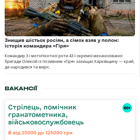
Знищив шістьох росіян, а сімох взяв у полон:
історія командира «Гіря»
Командир 3-ї мотопіхотної роти 43-ї окремої механізованої
бригади Олексій із позивним «Гіря» захищає Харківщину — край,
де народився та виріс.
ВАКАНСІЇ
Стpілець, помічник
гpанатометника,
військовослужбовець
від 25000 до 125000 грн