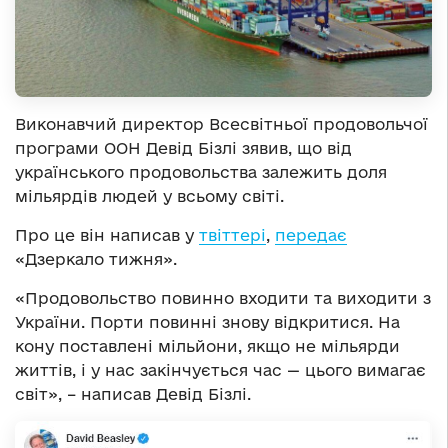
Виконавчий директор Всесвітньої продовольчої
програми ООН Девід Бізлі зявив, що від
українського продовольства залежить доля
мільярдів людей у всьому світі.
Про це він написав у
твіттері
,
передає
«Дзеркало тижня».
«Продовольство повинно входити та виходити з
України. Порти повинні знову відкритися. На
кону поставлені мільйони, якщо не мільярди
життів, і у нас закінчується час — цього вимагає
світ», – написав Девід Бізлі.