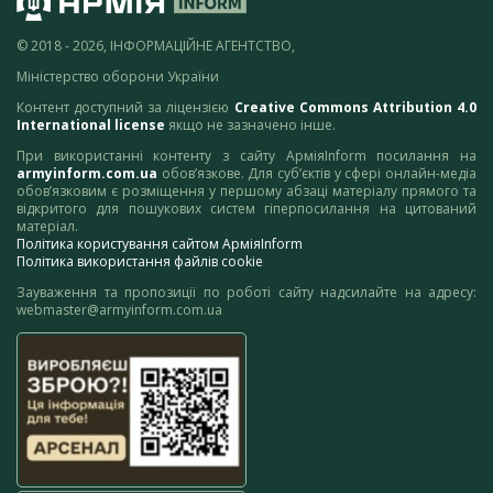
© 2018 - 2026, ІНФОРМАЦІЙНЕ АГЕНТСТВО,
Міністерство оборони України
Контент доступний за ліцензією
Creative Commons Attribution 4.0
International license
якщо не зазначено інше.
При використанні контенту з сайту АрміяInform посилання на
armyinform.com.ua
обов’язкове. Для суб’єктів у сфері онлайн-медіа
обов’язковим є розміщення у першому абзаці матеріалу прямого та
відкритого для пошукових систем гіперпосилання на цитований
матеріал.
Політика користування сайтом АрміяInform
Політика використання файлів cookie
Зауваження та пропозиції по роботі сайту надсилайте на адресу:
webmaster@armyinform.com.ua