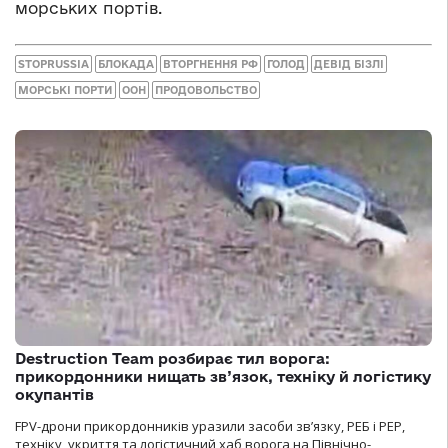
морських портів.
STOPRUSSIA
БЛОКАДА
ВТОРГНЕННЯ РФ
ГОЛОД
ДЕВІД БІЗЛІ
МОРСЬКІ ПОРТИ
ООН
ПРОДОВОЛЬСТВО
Destruction Team розбирає тил ворога:
прикордонники нищать зв’язок, техніку й логістику
окупантів
FPV-дрони прикордонників уразили засоби зв’язку, РЕБ і РЕР,
техніку, укриття та логістичний хаб ворога на Північно-