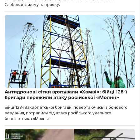
Слобожанському напрямку.
Антидронові сітки врятували «Хамві»: бійці 128-ї
бригади пережили атаку російської «Молнії»
Бійці 128-ї Закарпатської бригади, повертаючись із бойового
завдання, потрапили під атаку російського ударного
безпілотника «Молнія».