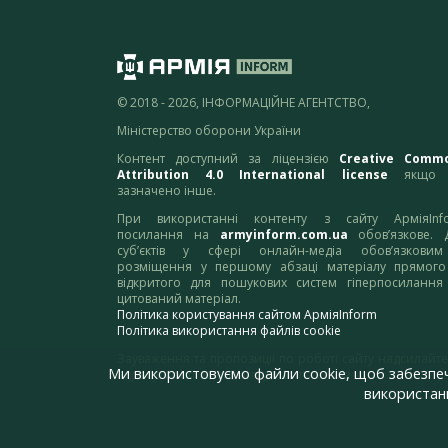
© 2018 - 2026, ІНФОРМАЦІЙНЕ АГЕНТСТВО,
Міністерство оборони України
Контент доступний за ліцензією
Creative Comm
Attribution 4.0 International license
якщо 
зазначено інше.
При використанні контенту з сайту АрміяInf
посилання на
armyinform.com.ua
обов’язкове. 
суб’єктів у сфері онлайн-медіа обов’язкови
розміщення у першому абзаці матеріалу прямого
відкритого для пошукових систем гіперпосилання
цитований матеріал.
Політика користування сайтом АрміяInform
Політика використання файлів cookie
Зауваження та пропозиції по роботі сайту надсилайте
Ми використовуємо файли cookie, щоб забезпе
адресу:
webmaster@armyinform.com.ua
використанн