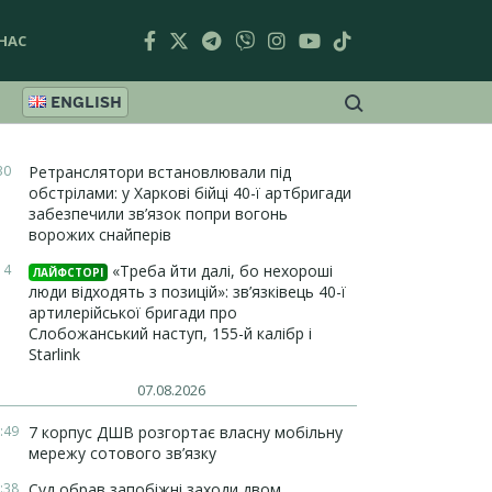
НАС
ENGLISH
30
Ретранслятори встановлювали під
обстрілами: у Харкові бійці 40-ї артбригади
забезпечили зв’язок попри вогонь
ворожих снайперів
14
«Треба йти далі, бо нехороші
ЛАЙФСТОРІ
люди відходять з позицій»: зв’язківець 40-ї
артилерійської бригади про
Слобожанський наступ, 155-й калібр і
Starlink
07.08.2026
:49
7 корпус ДШВ розгортає власну мобільну
мережу сотового зв’язку
:38
Суд обрав запобіжні заходи двом