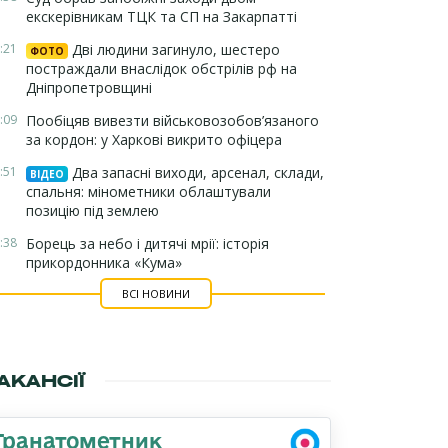
екскерівникам ТЦК та СП на Закарпатті
:21
Дві людини загинуло, шестеро
ФОТО
постраждали внаслідок обстрілів рф на
Дніпропетровщині
:09
Пообіцяв вивезти військовозобов’язаного
за кордон: у Харкові викрито офіцера
:51
Два запасні виходи, арсенал, склади,
ВІДЕО
спальня: мінометники облаштували
позицію під землею
:38
Борець за небо і дитячі мрії: історія
прикордонника «Кума»
ВСІ НОВИНИ
АКАНСІЇ
Гранатометник