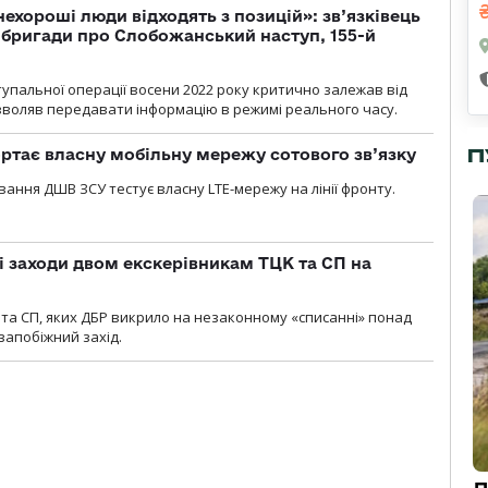
 нехороші люди відходять з позицій»: зв’язківець
ї бригади про Слобожанський наступ, 155-й
тупальної операції восени 2022 року критично залежав від
озволяв передавати інформацію в режимі реального часу.
П
ртає власну мобільну мережу сотового зв’язку
вання ДШВ ЗСУ тестує власну LTE-мережу на лінії фронту.
і заходи двом екскерівникам ТЦК та СП на
та СП, яких ДБР викрило на незаконному «списанні» понад
 запобіжний захід.