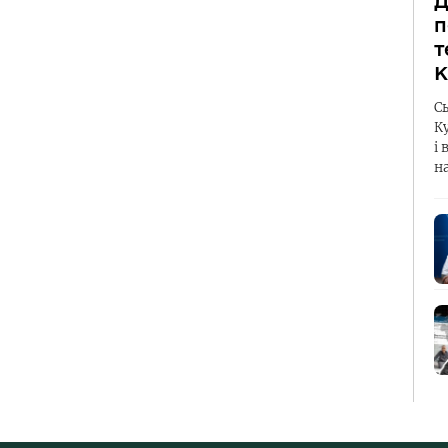
Д
п
т
К
С
К
і 
н