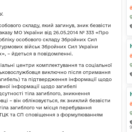
У.
обового складу, який загинув, зник безвісти
аказу МО України від 26.05.2014 № 333 «Про
 обліку особового складу Збройних Сил
турмових військ Збройних Сил України
», – йдеться в повідомленні.
іальні центри комплектування та соціальної
ськовослужбовця виключно після отримання
загибель) та підтвердження інформації щодо
явної інформації щодо загибелі
дсутності тіла загиблого, зникнення
ці – він обліковується, як зниклий безвісти
іла загиблого чи місця перебування
 ТЦК та СП сповіщення з формулюванням