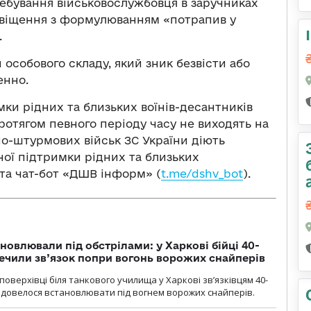
ребування військовослужбовця в заручниках
повіщення з формулюванням «потрапив у
.
 особового складу, який зник безвісти або
енно.
ки рідних та близьких воїнів-десантників
ротягом певного періоду часу не виходять на
тно-штурмових військ ЗС України діють
ої підтримки рідних та близьких
 та чат-бот «ДШВ інформ» (
t.me/dshv_bot
).
новлювали під обстрілами: у Харкові бійці 40-
печили зв’язок попри вогонь ворожих снайперів
оверхівці біля танкового училища у Харкові зв’язківцям 40-
и довелося встановлювати під вогнем ворожих снайперів.