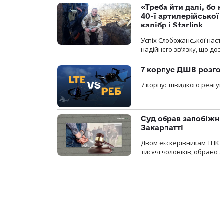
«Треба йти далі, бо
40-ї артилерійсько
калібр і Starlink
Успіх Слобожанської нас
надійного зв’язку, що д
7 корпус ДШВ розго
7 корпус швидкого реагу
Суд обрав запобіжн
Закарпатті
Двом екскерівникам ТЦК 
тисячі чоловіків, обрано