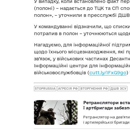
У випадку, коли встановлено факт пе
(полоні) – надається до ТЦК та СП с
полон», – уточнили в пресслужбі ДШВ
У командуванні відзначили, що списки
потрапив в полон – уточнюються щод
Нагадуємо, для інформаційної підтрим
щодо їхнього місцезнаходження, які п
зв’язок, у військових частинах Десан
Інформаційні центри для інформаційн
військовослужбовців (
cutt.ly/IFxG9go
)
STOPRUSSIA
АГРЕСІЯ РФ
ВТОРГНЕННЯ РФ
ДШВ ЗСУ
Ретранслятори вста
ї артбригади забез
Ретранслятор на дев’ятип
ї артилерійської бригад