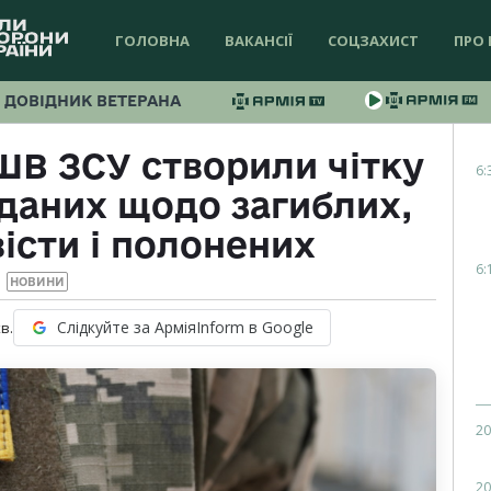
ГОЛОВНА
ВАКАНСІЇ
СОЦЗАХИСТ
ПРО 
ДОВІДНИК ВЕТЕРАНА
ШВ ЗСУ створили чітку
6:
даних щодо загиблих,
істи і полонених
6:
НОВИНИ
Слідкуйте за АрміяInform в Google
в.
20
20