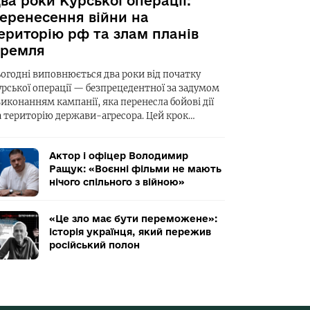
ва роки Курської операції:
еренесення війни на
ериторію рф та злам планів
ремля
ьогодні виповнюється два роки від початку
урської операції — безпрецедентної за задумом
виконанням кампанії, яка перенесла бойові дії
а територію держави-агресора. Цей крок…
Актор і офіцер Володимир
Ращук: «Воєнні фільми не мають
нічого спільного з війною»
«Це зло має бути переможене»:
історія українця, який пережив
російський полон