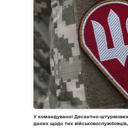
У командуванні Десантно-штурмових 
даних щодо тих військовослужбовців, 