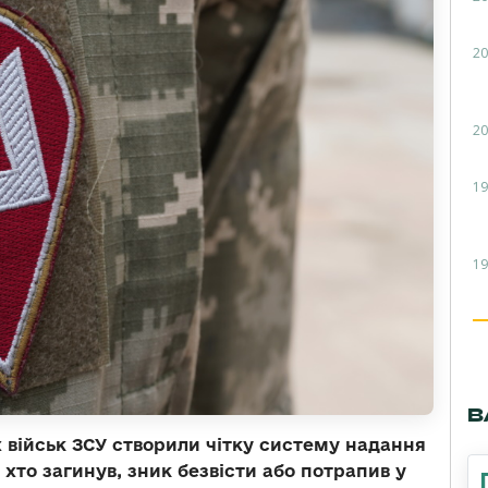
20
20
19
19
В
військ ЗСУ створили чітку систему надання
хто загинув, зник безвісти або потрапив у