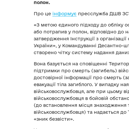
полон.
Про це
інформує
пресслужба ДШВ ЗС
«З метою єдиного підходу до обліку ос
або потрапив у полон, відповідно до н
затвердження Інструкції з організації
України», у Командуванні Десантно-ш
створено чітку систему надання даних
Вона базується на сповіщенні Територ
підтримки про смерть (загибель) вій
достовірної інформації про смерть (
евакуації тіла загиблого. У випадку на
військовослужбовця, але при цьому ві
військовослужбовця в бойовій обстанов
(до встановлення місця знаходження т
військовослужбовця) та надається до
«зник безвісти».