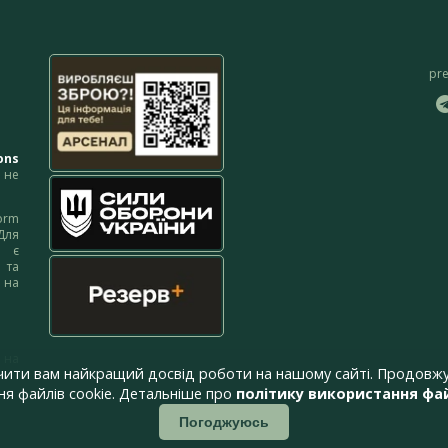
pr
ons
не
orm
Для
м є
 та
 на
 на
чити вам найкращий досвід роботи на нашому сайті. Продовжу
я файлів cookie. Детальніше про
політику використання фай
Погоджуюсь