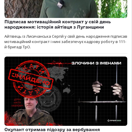
Підписав мотиваційний контракт у свій день
народження: історія айтівця з Луганщини
Айтівець із Лисичанська Сергій у свій день народження підписав
мотиваційний контракт і нині забезпечує кадрову роботу в 111-
й бригаді ТрО.
Окупант отримав підозру за вербування