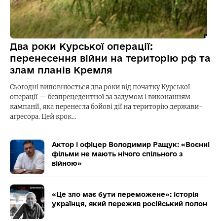
Два роки Курської операції:
перенесення війни на територію рф та
злам планів Кремля
Сьогодні виповнюється два роки від початку Курської
операції — безпрецедентної за задумом і виконанням
кампанії, яка перенесла бойові дії на територію держави-
агресора. Цей крок…
Актор і офіцер Володимир Ращук: «Воєнні
фільми не мають нічого спільного з
війною»
«Це зло має бути переможене»: історія
українця, який пережив російський полон