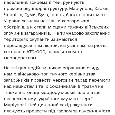
населення, зокрема дітей, руйнують
промислову інфраструктуру. Маріуполь, Харків,
Чернігів, Суми, Буча, Ірпінь, багато інших міст
України зазнали не тільки варварських
обстрілів, а й стали місцями тяжких військових
злочинів загарбників. На тимчасово захоплених
територіях окупанти займаються
переслідуванням людей, катуванням патріотів,
ветеранів АТО/ООС, насильством та
мародерством.
На тлі цих подій викликає справжню огиду
намір військово-політичного керівництва
загарбників провести черговий парад перемоги
над нацистами та їх союзниками 9 травня не
тільки в столиці мордору москві, але й в ще
незломленому українському місті-герої
Маріуполі. Цей цинічний захід окупанти
планують провести під гаслом звільнення міста