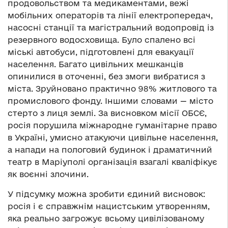
продовольством та медикаментами, вежі
мобільних операторів та лінії електропередач,
насосні станції та магістральний водопровід із
резервного водосховища. Було спалено всі
міські автобуси, підготовлені для евакуації
населення. Багато цивільних мешканців
опинилися в оточенні, без змоги вибратися з
міста. Зруйновано практично 98% житлового та
промислового фонду. Іншими словами — місто
стерто з лиця землі. За висновком місії ОБСЄ,
росія порушила міжнародне гуманітарне право
в Україні, умисно атакуючи цивільне населення,
а напади на пологовий будинок і драматичний
театр в Маріуполі організація взагалі кваліфікує
як воєнні злочини.
У підсумку можна зробити єдиний висновок:
росія і є справжнім нацистським утворенням,
яка реально загрожує всьому цивілізованому