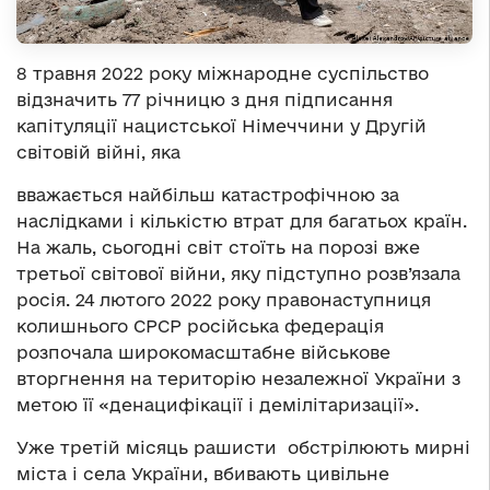
8 травня 2022 року міжнародне суспільство
відзначить 77 річницю з дня підписання
капітуляції нацистської Німеччини у Другій
світовій війні, яка
вважається найбільш катастрофічною за
наслідками і кількістю втрат для багатьох країн.
На жаль, сьогодні світ стоїть на порозі вже
третьої світової війни, яку підступно розв’язала
росія. 24 лютого 2022 року правонаступниця
колишнього СРСР російська федерація
розпочала широкомасштабне військове
вторгнення на територію незалежної України з
метою її «денацифікації і демілітаризації».
Уже третій місяць рашисти обстрілюють мирні
міста і села України, вбивають цивільне