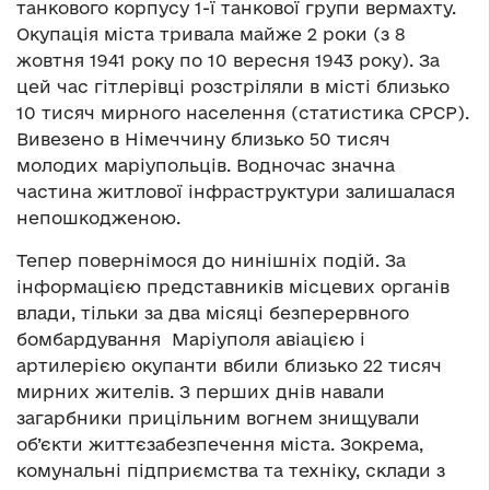
танкового корпусу 1-ї танкової групи вермахту.
Окупація міста тривала майже 2 роки (з 8
жовтня 1941 року по 10 вересня 1943 року). За
цей час гітлерівці розстріляли в місті близько
10 тисяч мирного населення (статистика СРСР).
Вивезено в Німеччину близько 50 тисяч
молодих маріупольців. Водночас значна
частина житлової інфраструктури залишалася
непошкодженою.
Тепер повернімося до нинішніх подій. За
інформацією представників місцевих органів
влади, тільки за два місяці безперервного
бомбардування Маріуполя авіацією і
артилерією окупанти вбили близько 22 тисяч
мирних жителів. З перших днів навали
загарбники прицільним вогнем знищували
об’єкти життєзабезпечення міста. Зокрема,
комунальні підприємства та техніку, склади з