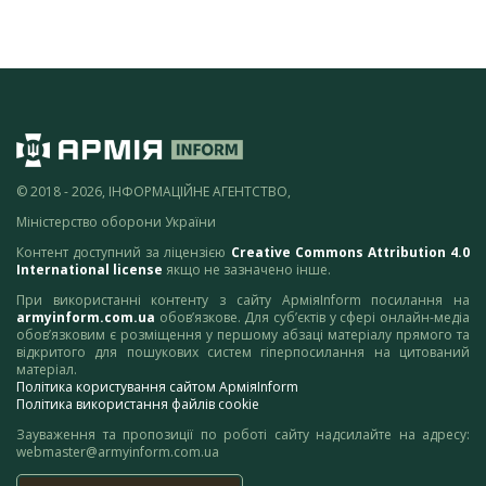
© 2018 - 2026, ІНФОРМАЦІЙНЕ АГЕНТСТВО,
Міністерство оборони України
Контент доступний за ліцензією
Creative Commons Attribution 4.0
International license
якщо не зазначено інше.
При використанні контенту з сайту АрміяInform посилання на
armyinform.com.ua
обов’язкове. Для суб’єктів у сфері онлайн-медіа
обов’язковим є розміщення у першому абзаці матеріалу прямого та
відкритого для пошукових систем гіперпосилання на цитований
матеріал.
Політика користування сайтом АрміяInform
Політика використання файлів cookie
Зауваження та пропозиції по роботі сайту надсилайте на адресу:
webmaster@armyinform.com.ua