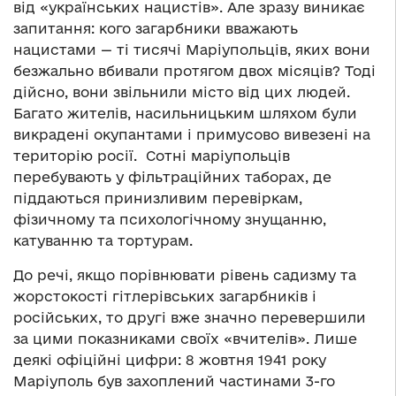
від «українських нацистів». Але зразу виникає
запитання: кого загарбники вважають
нацистами — ті тисячі Маріупольців, яких вони
безжально вбивали протягом двох місяців? Тоді
дійсно, вони звільнили місто від цих людей.
Багато жителів, насильницьким шляхом були
викрадені окупантами і примусово вивезені на
територію росії. Сотні маріупольців
перебувають у фільтраційних таборах, де
піддаються принизливим перевіркам,
фізичному та психологічному знущанню,
катуванню та тортурам.
До речі, якщо порівнювати рівень садизму та
жорстокості гітлерівських загарбників і
російських, то другі вже значно перевершили
за цими показниками своїх «вчителів». Лише
деякі офіційні цифри: 8 жовтня 1941 року
Маріуполь був захоплений частинами 3-го