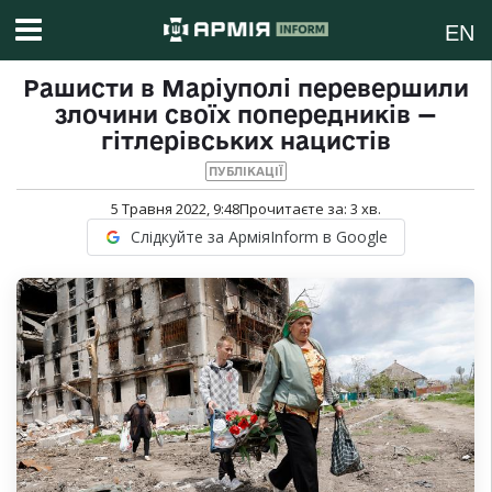
EN
Рашисти в Маріуполі перевершили
злочини своїх попередників —
гітлерівських нацистів
ПУБЛІКАЦІЇ
5 Травня 2022, 9:48
Прочитаєте за:
3
хв.
Слідкуйте за АрміяInform в Google