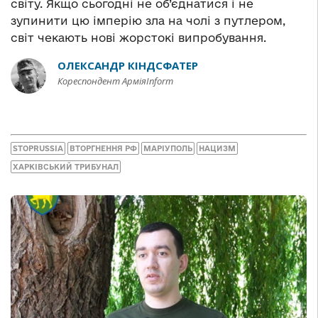
світу. Якщо сьогодні не об’єднатися і не
зупинити цю імперію зла на чолі з путлером,
світ чекають нові жорстокі випробування.
ОЛЕКСАНДР КІНДСФАТЕР
Кореспондент АрміяInform
STOPRUSSIA
ВТОРГНЕННЯ РФ
МАРІУПОЛЬ
НАЦИЗМ
ХАРКІВСЬКИЙ ТРИБУНАЛ