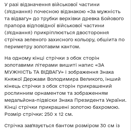
У разі відзначення військової частини
(зʼєднання) почесною відзнакою «За мужність
та відвагу» до трубки верхівки древка Бойового
прапора відповідної військової частини
(зʼєднання) прикріплюється двостороння
стрічка зеленого захисного кольору, обшіита по
периметру золотавим кантом.
На одному кінці стрічки з обох сторін
золотавими літерами вишиті напис «ЗА
МУЖНІСТЬ ТА ВІДВАГУ» і зображення Знака
Княжої Держави Володимира Великого, інший
кінець стрічки з обох сторін прикрашений
рослинним орнаментом та зображенням
медальйона-підвіски Знака Президента України.
Кінці стрічки прикрашені золотою бахромою.
Розмір стрічки: 250 х 12 см.
Стрічка завʼязується бантом розміром 30 см із