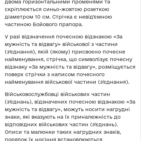
двома горизонтальними променями та
скріплюється синьо-жовтою розеткою
діаметром 10 см. Стрічка є невідʼємною
частиною Бойового прапора.
У разі відзначення почесною відзнакою «За
мужність та відвагу» військової з частини
(зʼєднання), якій (якому) присвоєно почесне
найменування, стрічка, що символізує почесну
відзнаку «За мужність та відвагу», розміщується
поверх стрічки з написом почесного
найменування військової частини (зʼєднання).
Військовослужбовці військових частин
(зʼєднань), відзначених почесною відзнакою «За
мужність та відвагу», можуть носити нагрудні
знаки, які вказують на їх приналежність до
відповідних військових частин (зʼєднань).
Описи та малюнки таких нагрудних знаків,
порядок їх носіння встановлюються