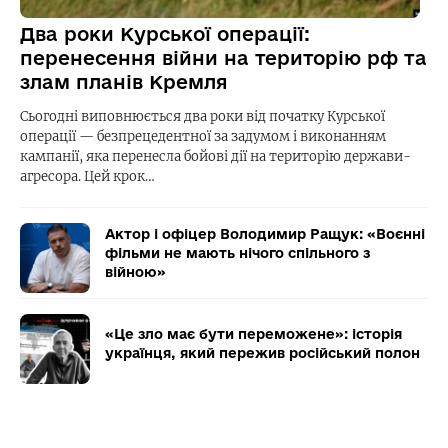
Два роки Курської операції:
перенесення війни на територію рф та
злам планів Кремля
Сьогодні виповнюється два роки від початку Курської
операції — безпрецедентної за задумом і виконанням
кампанії, яка перенесла бойові дії на територію держави-
агресора. Цей крок…
Актор і офіцер Володимир Ращук: «Воєнні
фільми не мають нічого спільного з
війною»
«Це зло має бути переможене»: історія
українця, який пережив російський полон