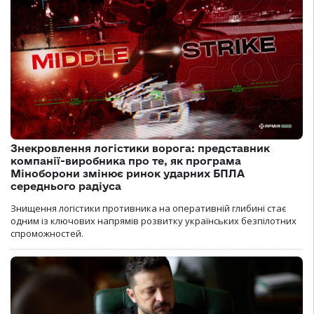
Знекровлення логістики ворога: представник
компанії-виробника про те, як програма
Міноборони змінює ринок ударних БПЛА
середнього радіуса
Знищення логістики противника на оперативній глибині стає
одним із ключових напрямів розвитку українських безпілотних
спроможностей.