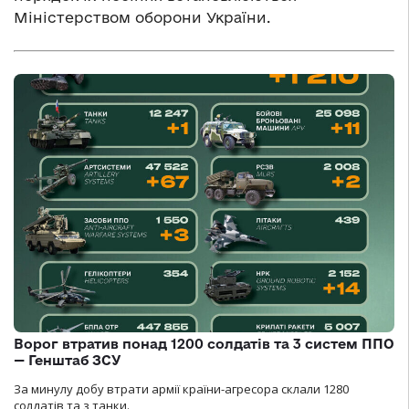
Міністерством оборони України.
Ворог втратив понад 1200 солдатів та 3 систем ППО
— Генштаб ЗСУ
За минулу добу втрати армії країни-агресора склали 1280
солдатів та з танки.