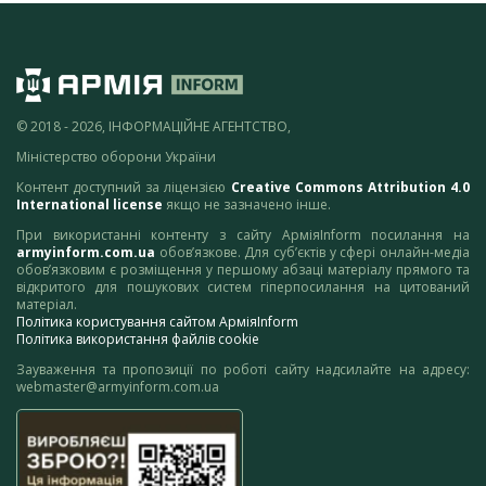
© 2018 - 2026, ІНФОРМАЦІЙНЕ АГЕНТСТВО,
Міністерство оборони України
Контент доступний за ліцензією
Creative Commons Attribution 4.0
International license
якщо не зазначено інше.
При використанні контенту з сайту АрміяInform посилання на
armyinform.com.ua
обов’язкове. Для суб’єктів у сфері онлайн-медіа
обов’язковим є розміщення у першому абзаці матеріалу прямого та
відкритого для пошукових систем гіперпосилання на цитований
матеріал.
Політика користування сайтом АрміяInform
Політика використання файлів cookie
Зауваження та пропозиції по роботі сайту надсилайте на адресу:
webmaster@armyinform.com.ua