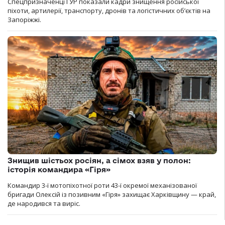
Спецпризначенці ГУР показали кадри знищення російської
піхоти, артилерії, транспорту, дронів та логістичних об’єктів на
Запоріжжі.
Знищив шістьох росіян, а сімох взяв у полон:
історія командира «Гіря»
Командир 3-ї мотопіхотної роти 43-ї окремої механізованої
бригади Олексій із позивним «Гіря» захищає Харківщину — край,
де народився та виріс.