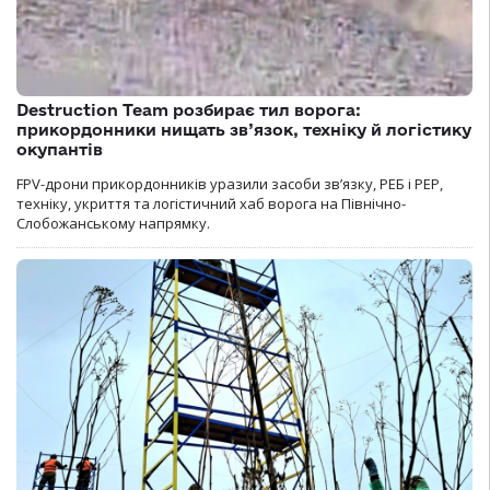
Destruction Team розбирає тил ворога:
прикордонники нищать зв’язок, техніку й логістику
окупантів
FPV-дрони прикордонників уразили засоби зв’язку, РЕБ і РЕР,
техніку, укриття та логістичний хаб ворога на Північно-
Слобожанському напрямку.