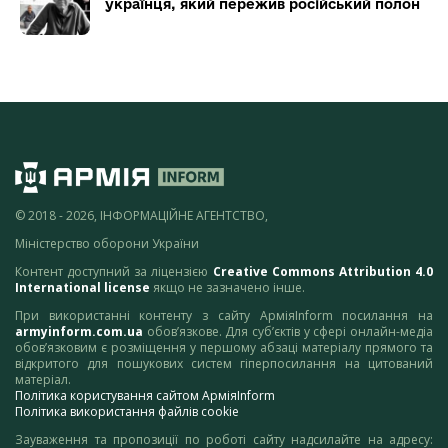
українця, який пережив російський полон
© 2018 - 2026, ІНФОРМАЦІЙНЕ АГЕНТСТВО,
Міністерство оборони України
Контент доступний за ліцензією
Creative Commons Attribution 4.0
International license
якщо не зазначено інше.
При використанні контенту з сайту АрміяInform посилання на
armyinform.com.ua
обов’язкове. Для суб’єктів у сфері онлайн-медіа
обов’язковим є розміщення у першому абзаці матеріалу прямого та
відкритого для пошукових систем гіперпосилання на цитований
матеріал.
Політика користування сайтом АрміяInform
Політика використання файлів cookie
Зауваження та пропозиції по роботі сайту надсилайте на адресу: