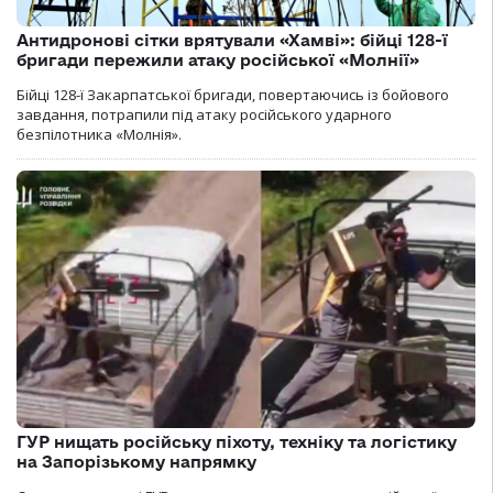
Антидронові сітки врятували «Хамві»: бійці 128-ї
бригади пережили атаку російської «Молнії»
Бійці 128-ї Закарпатської бригади, повертаючись із бойового
завдання, потрапили під атаку російського ударного
безпілотника «Молнія».
ГУР нищать російську піхоту, техніку та логістику
на Запорізькому напрямку