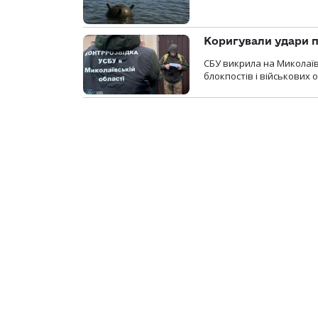
Коригували удари п
СБУ викрила на Миколаїв
блокпостів і військових о