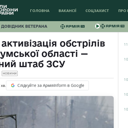
ГОЛОВНА
ВАКАНСІЇ
СОЦЗАХИСТ
ПРО 
ДОВІДНИК ВЕТЕРАНА
активізація обстрілів
11
Сумської області —
10
ний штаб ЗСУ
НОВИНИ
10
Слідкуйте за АрміяInform в Google
хв.
10
10