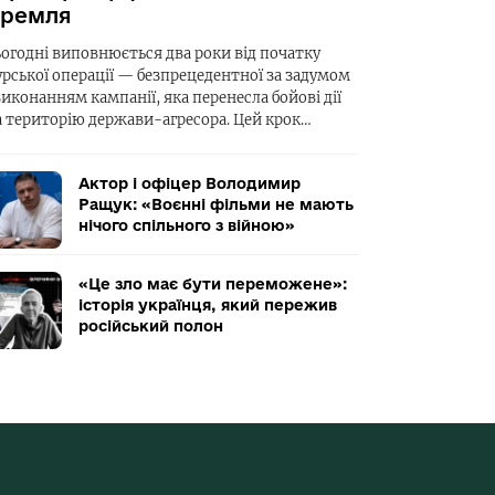
ремля
ьогодні виповнюється два роки від початку
урської операції — безпрецедентної за задумом
виконанням кампанії, яка перенесла бойові дії
а територію держави-агресора. Цей крок…
Актор і офіцер Володимир
Ращук: «Воєнні фільми не мають
нічого спільного з війною»
«Це зло має бути переможене»:
історія українця, який пережив
російський полон