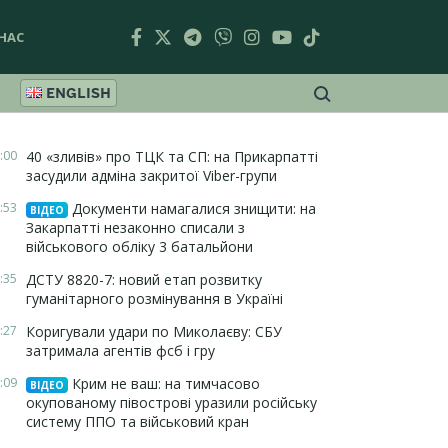
НАС
ENGLISH
:00
40 «зливів» про ТЦК та СП: на Прикарпатті
засудили адміна закритої Viber-групи
:53
Документи намагалися знищити: на
ВІДЕО
Закарпатті незаконно списали з
військового обліку 3 батальйони
:35
ДСТУ 8820-7: новий етап розвитку
гуманітарного розмінування в Україні
:27
Коригували удари по Миколаєву: СБУ
затримала агентів фсб і гру
:09
Крим не ваш: на тимчасово
ВІДЕО
окупованому півострові уразили російську
систему ППО та військовий кран