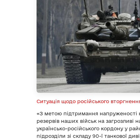
Ситуація щодо російського вторгненн
«З метою підтримання напруженості 
резервів наших військ на загрозливі 
українсько-російського кордону у рай
підрозділи зі складу 90-ї танкової див