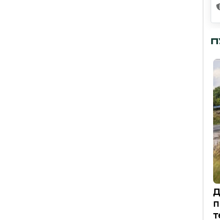
П
Д
п
т