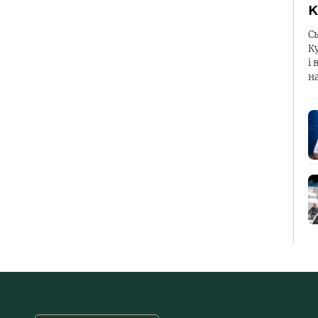
К
С
К
і 
н