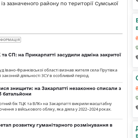
 із зазначеного району по території Сумської
НФОРМАЦІЯ
 та СП: на Прикарпатті засудили адміна закритої
д Івано-Франківської області визнав жителя села Прутівка
законній діяльності ЗСУ в особливий період.
ся знищити: на Закарпатті незаконно списали з
 3 батальйони
тний бік ТЦК та ВЛК» на Закарпатті викрили масштабну
ення з військового обліку, яка діяла у 2022–2024 роках.
 етап розвитку гуманітарного розмінування в