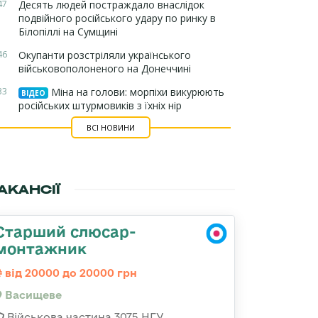
47
Десять людей постраждало внаслідок
подвійного російського удару по ринку в
Білопіллі на Сумщині
46
Окупанти розстріляли українського
військовополоненого на Донеччині
33
Міна на голови: морпіхи викурюють
ВІДЕО
російських штурмовиків з їхніх нір
ВСІ НОВИНИ
АКАНСІЇ
Старший слюсар-
монтажник
від 20000 до 20000 грн
Васищеве
Військова частина 3075 НГУ