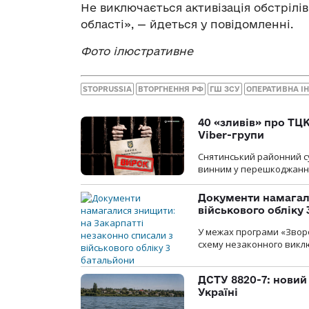
Не виключається активізація обстрілів
області», — йдеться у повідомленні.
Фото ілюстративне
STOPRUSSIA
ВТОРГНЕННЯ РФ
ГШ ЗСУ
ОПЕРАТИВНА І
40 «зливів» про ТЦК
Viber-групи
Снятинський районний су
винним у перешкоджанні 
Документи намагали
військового обліку
У межах програми «Зворо
схему незаконного виключ
ДСТУ 8820-7: новий
Україні