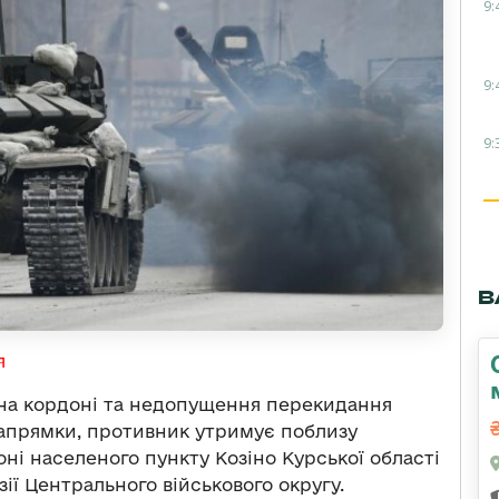
9:
9:
9:
В
я
на кордоні та недопущення перекидання
напрямки, противник утримує поблизу
оні населеного пункту Козіно Курської області
ізії Центрального військового округу.