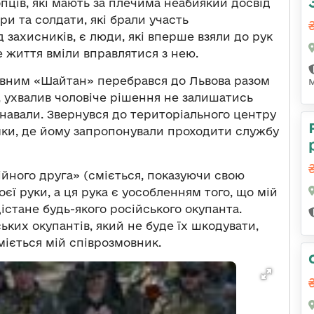
пців, які мають за плечима неабиякий досвід
ри та солдати, які брали участь
 захисників, є люди, які вперше взяли до рук
е життя вміли вправлятися з нею.
ивним «Шайтан» перебрався до Львова разом
ті, ухвалив чоловіче рішення не залишатись
 навали. Звернувся до територіального центру
мки, де йому запропонували проходити службу
йного друга» (сміється, показуючи свою
єї руки, а ця рука є уособленням того, що мій
дістане будь-якого російського окупанта.
ких окупантів, який не буде їх шкодувати,
міється мій співрозмовник.