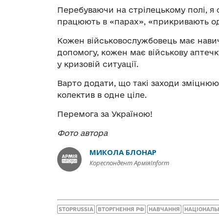
Перебуваючи на стрілецькому полі, я с
працюють в «парах», «прикривають од
Кожен військовослужбовець має нави
допомогу, кожен має військову аптечк
у кризовій ситуації.
Варто додати, що такі заходи зміцнюю
колектив в одне ціле.
Перемога за Україною!
Фото автора
МИКОЛА БЛОНАР
Кореспондент АрміяInform
STOPRUSSIA
ВТОРГНЕННЯ РФ
НАВЧАННЯ
НАЦІОНАЛЬ