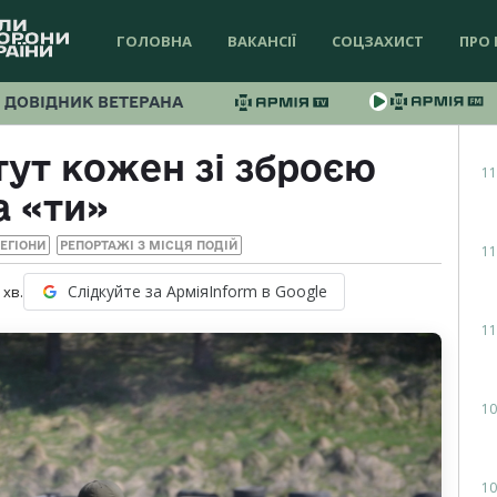
ГОЛОВНА
ВАКАНСІЇ
СОЦЗАХИСТ
ПРО 
ДОВІДНИК ВЕТЕРАНА
тут кожен зі зброєю
11
а «ти»
ЕГІОНИ
РЕПОРТАЖІ З МІСЦЯ ПОДІЙ
11
Слідкуйте за АрміяInform в Google
хв.
11
10
10