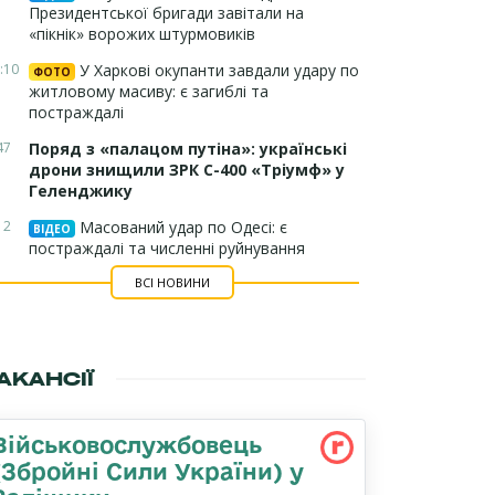
Президентської бригади завітали на
«пікнік» ворожих штурмовиків
:10
У Харкові окупанти завдали удару по
ФОТО
житловому масиву: є загиблі та
постраждалі
47
Поряд з «палацом путіна»: українські
дрони знищили ЗРК С-400 «Тріумф» у
Геленджику
12
Масований удар по Одесі: є
ВІДЕО
постраждалі та численні руйнування
ВСІ НОВИНИ
АКАНСІЇ
Військовослужбовець
(Збройні Сили України) у