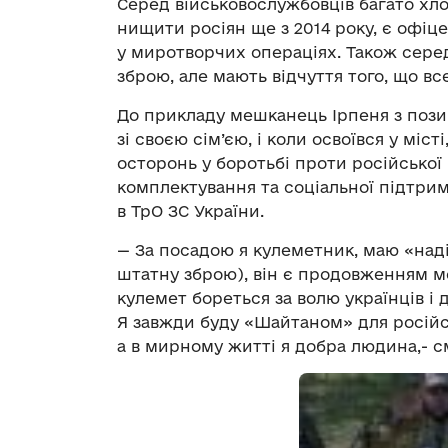
Серед військовослужбовців багато хло
нищити росіян ще з 2014 року, є офіце
у миротворчих операціях. Також серед
зброю, але мають відчуття того, що вс
До прикладу мешканець Ірпеня з поз
зі своєю сім’єю, і коли освоївся у міс
осторонь у боротьбі проти російської
комплектування та соціальної підтри
в ТрО ЗС України.
— За посадою я кулеметник, маю «наді
штатну зброю), він є продовженням мо
кулемет бореться за волю українців і 
Я завжди буду «Шайтаном» для російсь
а в мирному житті я добра людина,- с