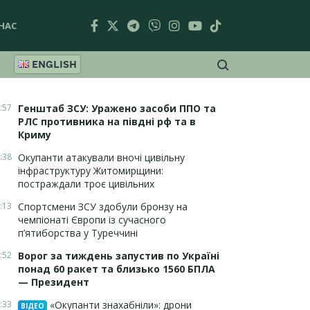
НАС
ENGLISH
:57
Генштаб ЗСУ: Уражено засоби ППО та
РЛС противника на півдні рф та в
Криму
:38
Окупанти атакували вночі цивільну
інфраструктуру Житомирщини:
постраждали троє цивільних
:13
Спортсмени ЗСУ здобули бронзу на
чемпіонаті Європи із сучасного
п’ятиборства у Туреччині
:52
Ворог за тиждень запустив по Україні
понад 60 ракет та близько 1560 БПЛА
— Президент
:33
«Окупанти знахабніли»: дрони
ВІДЕО