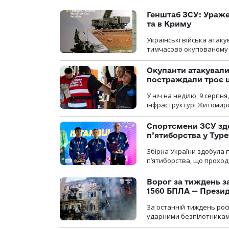
Генштаб ЗСУ: Ураже
та в Криму
Українські війська атаку
тимчасово окупованому
Окупанти атакувал
постраждали троє 
У ніч на неділю, 9 серпн
інфраструктурі Житомирс
Спортсмени ЗСУ здо
п’ятиборства у Туре
Збірна України здобула 
п’ятиборства, що проход
Ворог за тиждень за
1560 БПЛА — Прези
За останній тиждень рос
ударними безпілотниками