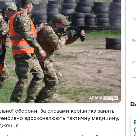
10
9:
9:
В
льної оборони. За словами керівника занять
нтенсивно вдосконалюють тактичну медицину,
одження.