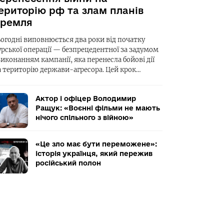
ериторію рф та злам планів
ремля
ьогодні виповнюється два роки від початку
урської операції — безпрецедентної за задумом
виконанням кампанії, яка перенесла бойові дії
а територію держави-агресора. Цей крок…
Актор і офіцер Володимир
Ращук: «Воєнні фільми не мають
нічого спільного з війною»
«Це зло має бути переможене»:
історія українця, який пережив
російський полон