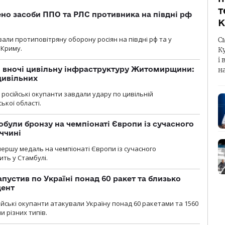
т
но засоби ППО та РЛС противника на півдні рф
К
вали протиповітряну оборону росіян на півдні рф та у
С
 Криму.
К
і 
и вночі цивільну інфраструктуру Житомирщини:
н
цивільних
я, російські окупанти завдали удару по цивільній
ької області.
були бронзу на чемпіонаті Європи із сучасного
ччині
першу медаль на чемпіонаті Європи із сучасного
ить у Стамбулі.
пустив по Україні понад 60 ракет та близько
дент
ійські окупанти атакували Україну понад 60 ракетами та 1560
 різних типів.