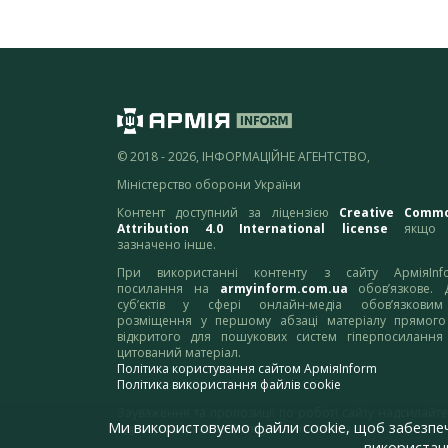
© 2018 - 2026, ІНФОРМАЦІЙНЕ АГЕНТСТВО,
Міністерство оборони України
Контент доступний за ліцензією
Creative Comm
Attribution 4.0 International license
якщо 
зазначено інше.
При використанні контенту з сайту АрміяInf
посилання на
armyinform.com.ua
обов’язкове. 
суб’єктів у сфері онлайн-медіа обов’язкови
розміщення у першому абзаці матеріалу прямого
відкритого для пошукових систем гіперпосилання
цитований матеріал.
Політика користування сайтом АрміяInform
Політика використання файлів cookie
Зауваження та пропозиції по роботі сайту надсилайте
Ми використовуємо файли cookie, щоб забезпе
адресу:
webmaster@armyinform.com.ua
використанн