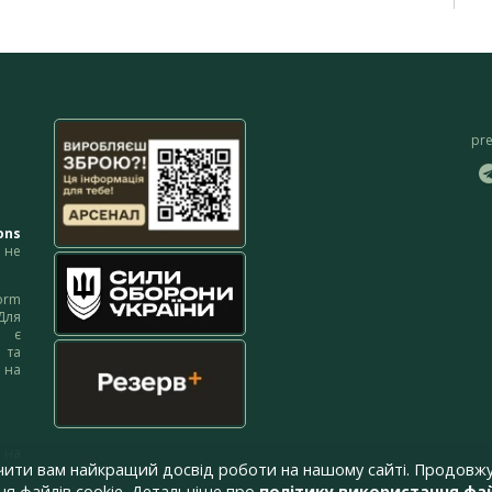
pr
ons
не
orm
Для
м є
 та
 на
 на
чити вам найкращий досвід роботи на нашому сайті. Продовжу
я файлів cookie. Детальніше про
політику використання фай