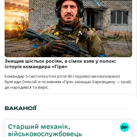
Знищив шістьох росіян, а сімох взяв у полон:
історія командира «Гіря»
Командир 3-ї мотопіхотної роти 43-ї окремої механізованої
бригади Олексій із позивним «Гіря» захищає Харківщину — край,
де народився та виріс.
ВАКАНСІЇ
Стаpший механік,
військовослужбовець