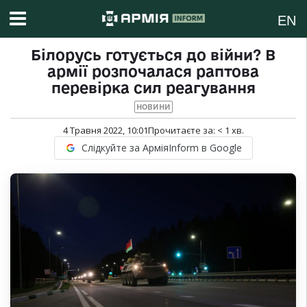
EN
Білорусь готується до війни? В
армії розпочалася раптова
перевірка сил реагування
НОВИНИ
4 Травня 2022, 10:01
Прочитаєте за:
< 1
хв.
Слідкуйте за АрміяInform в Google