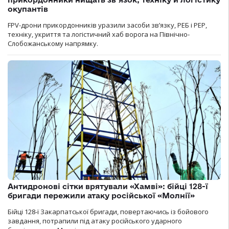
окупантів
FPV-дрони прикордонників уразили засоби зв’язку, РЕБ і РЕР,
техніку, укриття та логістичний хаб ворога на Північно-
Слобожанському напрямку.
Антидронові сітки врятували «Хамві»: бійці 128-ї
бригади пережили атаку російської «Молнії»
Бійці 128-ї Закарпатської бригади, повертаючись із бойового
завдання, потрапили під атаку російського ударного