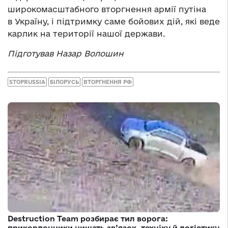
широкомасштабного вторгнення армії путіна
в Україну, і підтримку саме бойових дій, які веде
карлик на території нашої держави.
Підготував Назар Волошин
STOPRUSSIA
БІЛОРУСЬ
ВТОРГНЕННЯ РФ
Destruction Team розбирає тил ворога:
прикордонники нищать зв’язок, техніку й логістику