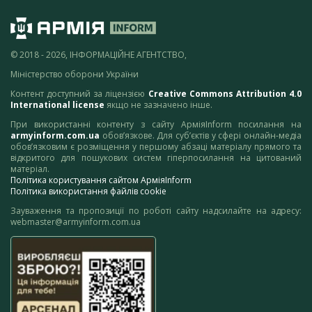
© 2018 - 2026, ІНФОРМАЦІЙНЕ АГЕНТСТВО,
Міністерство оборони України
Контент доступний за ліцензією
Creative Commons Attribution 4.0
International license
якщо не зазначено інше.
При використанні контенту з сайту АрміяInform посилання на
armyinform.com.ua
обов’язкове. Для суб’єктів у сфері онлайн-медіа
обов’язковим є розміщення у першому абзаці матеріалу прямого та
відкритого для пошукових систем гіперпосилання на цитований
матеріал.
Політика користування сайтом АрміяInform
Політика використання файлів cookie
Зауваження та пропозиції по роботі сайту надсилайте на адресу:
webmaster@armyinform.com.ua