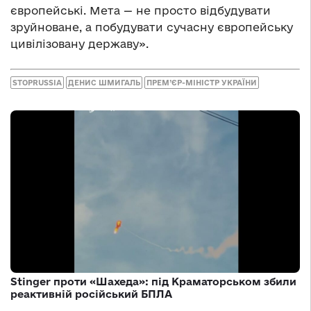
європейські. Мета — не просто відбудувати
зруйноване, а побудувати сучасну європейську
цивілізовану державу».
STOPRUSSIA
ДЕНИС ШМИГАЛЬ
ПРЕМ’ЄР-МІНІСТР УКРАЇНИ
Stinger проти «Шахеда»: під Краматорськом збили
реактивній російський БПЛА