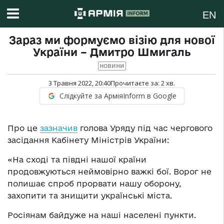
EN
Зараз ми формуємо візію для нової
України – Дмитро Шмигаль
НОВИНИ
3 Травня 2022, 20:40
Прочитаєте за:
2
хв.
Слідкуйте за АрміяInform в Google
Про це
зазначив
голова Уряду під час чергового
засідання Кабінету Міністрів України:
«На сході та півдні нашої країни
продовжуються неймовірно важкі бої. Ворог не
полишає спроб прорвати нашу оборону,
захопити та знищити українські міста.
Росіянам байдуже на наші населені пункти.