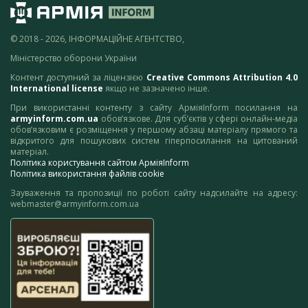
© 2018 - 2026, ІНФОРМАЦІЙНЕ АГЕНТСТВО,
Міністерство оборони України
Контент доступний за ліцензією
Creative Commons Attribution 4.0
International license
якщо не зазначено інше.
При використанні контенту з сайту АрміяInform посилання на
armyinform.com.ua
обов’язкове. Для суб’єктів у сфері онлайн-медіа
обов’язковим є розміщення у першому абзаці матеріалу прямого та
відкритого для пошукових систем гіперпосилання на цитований
матеріал.
Політика користування сайтом АрміяInform
Політика використання файлів cookie
Зауваження та пропозиції по роботі сайту надсилайте на адресу:
webmaster@armyinform.com.ua