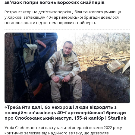
зв’язок попри вогонь ворожих снайперів
Ретранслятор на дев’ятиповерхівці біля танкового училища
у Харкові зв’язківцям 40-ї артилерійської бригади довелося
встановлювати під вогнем ворожих снайперів.
«Треба йти далі, бо нехороші люди відходять з
позицій»: зв’язківець 40-ї артилерійської бригади
про Слобожанський наступ, 155-й калібр і Starlink
Успіх Слобожанської наступальної операції восени 2022 року
критично залежав від надійного зв’язку, що дозволяв