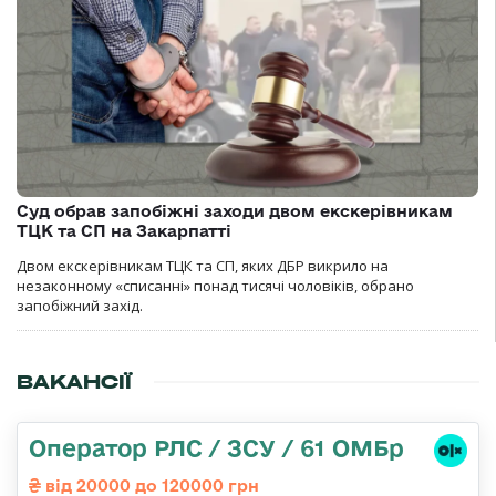
Суд обрав запобіжні заходи двом екскерівникам
ТЦК та СП на Закарпатті
Двом екскерівникам ТЦК та СП, яких ДБР викрило на
незаконному «списанні» понад тисячі чоловіків, обрано
запобіжний захід.
ВАКАНСІЇ
Оператор РЛС / ЗСУ / 61 ОМБр
від 20000 до 120000 грн