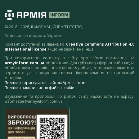
© 2018 - 2026, ІНФОРМАЦІЙНЕ АГЕНТСТВО,
Міністерство оборони України
Контент доступний за ліцензією
Creative Commons Attribution 4.0
International license
якщо не зазначено інше.
При використанні контенту з сайту АрміяInform посилання на
armyinform.com.ua
обов’язкове. Для суб’єктів у сфері онлайн-медіа
обов’язковим є розміщення у першому абзаці матеріалу прямого та
відкритого для пошукових систем гіперпосилання на цитований
матеріал.
Політика користування сайтом АрміяInform
Політика використання файлів cookie
Зауваження та пропозиції по роботі сайту надсилайте на адресу:
webmaster@armyinform.com.ua