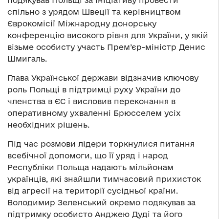
подякував Польщі за ініціативу провести
спільно з урядом Швеції та керівництвом
Єврокомісії Міжнародну донорську
конференцію високого рівня для України, у якій
візьме особисту участь Прем’єр-міністр Денис
Шмигаль.
Глава Української держави відзначив ключову
роль Польщі в підтримці руху України до
членства в ЄС і висловив переконання в
оперативному ухваленні Брюсселем усіх
необхідних рішень.
Під час розмови лідери торкнулися питання
всебічної допомоги, що її уряд і народ
Республіки Польща надають мільйонам
українців, які знайшли тимчасовий прихисток
від агресії на території сусідньої країни.
Володимир Зеленський окремо подякував за
підтримку особисто Анджею Дуді та його