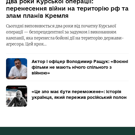
Два роки Курської операції:
перенесення війни на територію рф та
злам планів Кремля
Сьогодні виповнюється два роки від початку Курської
операції — безпрецедентної за задумом і виконанням
кампанії, яка перенесла бойові дії на територію держави-
агресора. Цей крок…
Актор і офіцер Володимир Ращук: «Воєнні
фільми не мають нічого спільного з
війною»
«Це зло має бути переможене»: історія
українця, який пережив російський полон