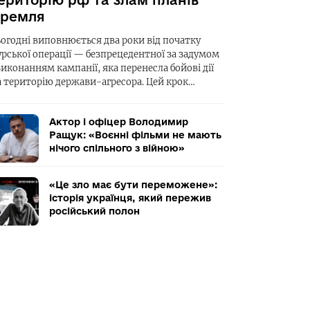
ериторію рф та злам планів
ремля
ьогодні виповнюється два роки від початку
урської операції — безпрецедентної за задумом
виконанням кампанії, яка перенесла бойові дії
а територію держави-агресора. Цей крок…
Актор і офіцер Володимир
Ращук: «Воєнні фільми не мають
нічого спільного з війною»
«Це зло має бути переможене»:
історія українця, який пережив
російський полон