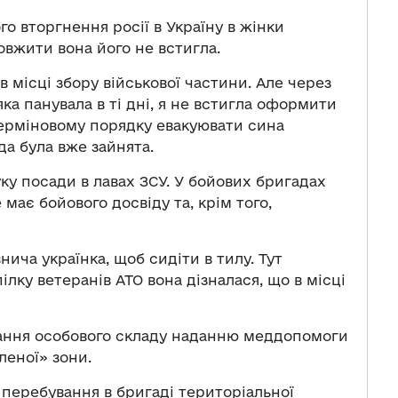
о вторгнення росії в Україну в жінки
овжити вона його не встигла.
 в місці збору військової частини. Але через
яка панувала в ті дні, я не встигла оформити
ерміновому порядку евакуювати сина
да була вже зайнята.
уку посади в лавах ЗСУ. У бойових бригадах
 має бойового досвіду та, крім того,
нича українка, щоб сидіти в тилу. Тут
ілку ветеранів АТО вона дізналася, що в місці
вчання особового складу наданню меддопомоги
леної» зони.
 перебування в бригаді територіальної