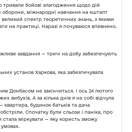
о тривали бойові злагодження щодо дій
и оборони, міжнародні навчання на кшталт
і великий спектр теоретичних знань, з якими
ти на практиці. Наразі я почуваюся впевнено.
ажливе завдання — тричі на добу забезпечують
льних установ Харкова, яка забезпечувала
ним Донбасом не закінчиться. І ось 24 лютого
х вибухів. А за кілька днів я на собі відчула
— квартира, будинок батьків та дача
бстріли. Спочатку були сльози і паніка, про
я стала міркувати — яку користь зможу
 умовах.