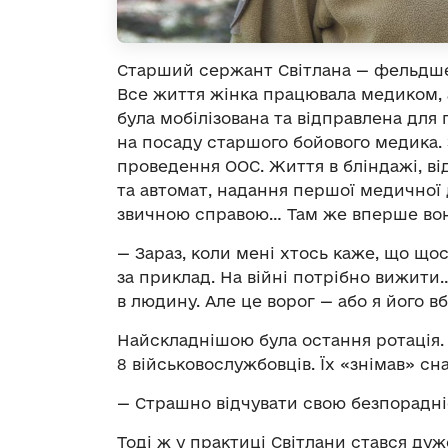
Старший сержант Світлана — фельдшер
Все життя жінка працювала медиком, а
була мобілізована та відправлена для
на посаду старшого бойового медика. 
проведення ООС. Життя в бліндажі, в
та автомат, надання першої медичної
звичною справою… Там же вперше вон
— Зараз, коли мені хтось каже, що щос
за приклад. На війні потрібно вижити
в людину. Але це ворог — або я його в
Найскладнішою була остання ротація. 
8 військовослужбовців. Їх «знімав» сн
— Страшно відчувати свою безпорадні
Тоді ж у практиці Світлани стався дуж