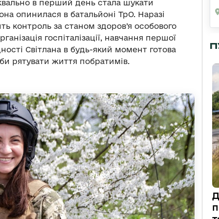
буквально в перший день стала шукати
она опинилася в батальйоні ТрО. Наразі
ить контроль за станом здоров’я особового
рганізація госпіталізації, навчання першої
П
дності Світлана в будь-який момент готова
би рятувати життя побратимів.
Д
п