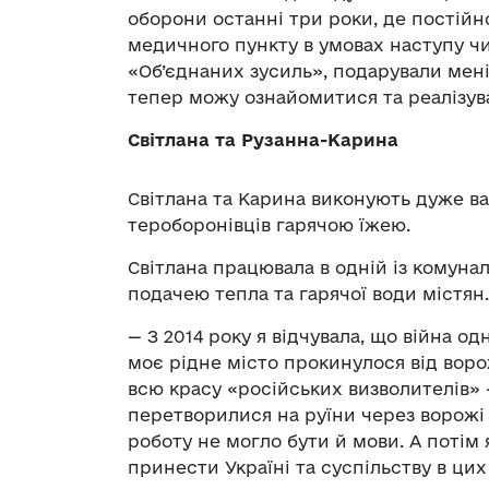
оборони останні три роки, де постійн
медичного пункту в умовах наступу ч
«Об’єднаних зусиль», подарували мен
тепер можу ознайомитися та реалізува
Світлана та Рузанна-Карина
Світлана та Карина виконують дуже в
тероборонівців гарячою їжею.
Світлана працювала в одній із комуна
подачею тепла та гарячої води містян.
— З 2014 року я відчувала, що війна од
моє рідне місто прокинулося від ворожи
всю красу «російських визволителів» 
перетворилися на руїни через ворожі о
роботу не могло бути й мови. А потім 
принести Україні та суспільству в цих