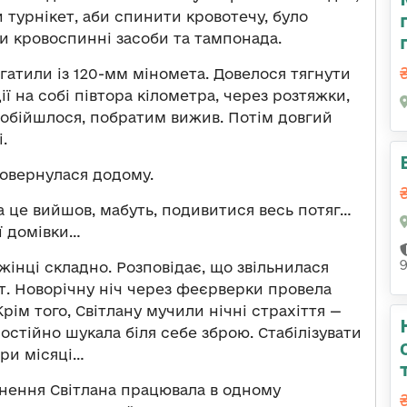
и турнікет, аби спинити кровотечу, було
 кровоспинні засоби та тампонада.
 гатили із 120-мм міномета. Довелося тягнути
ії на собі півтора кілометра, через розтяжки,
е обійшлося, побратим вижив. Потім довгий
.
повернулася додому.
на це вийшов, мабуть, подивитися весь потяг…
ї домівки…
жінці складно. Розповідає, що звільнилася
т. Новорічну ніч через феєрверки провела
ім того, Світлану мучили нічні страхіття —
остійно шукала біля себе зброю. Стабілізувати
три місяці…
ення Світлана працювала в одному