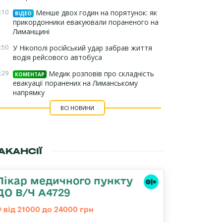
:10
Менше двох годин на порятунок: як
ВІДЕО
прикордонники евакуювали пораненого на
Лиманщині
:50
У Нікополі російський удар забрав життя
водія рейсового автобуса
:29
Медик розповів про складність
КОМЕНТАР
евакуації поранених на Лиманському
напрямку
ВСІ НОВИНИ
АКАНСІЇ
Лікар медичного пункту
ДО В/Ч А4729
від 21000 до 24000 грн