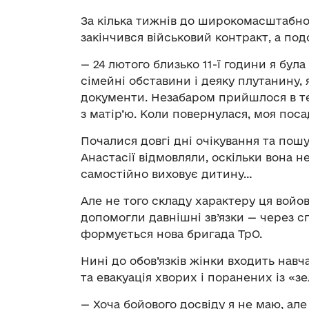
За кілька тижнів до широкомасштабног
закінчився військовий контракт, а под
— 24 лютого близько 11-ї години я була
сімейні обставини і деяку плутанину, 
документи. Незабаром прийшлося в т
з матір’ю. Коли повернулася, моя поса
Почалися довгі дні очікування та пош
Анастасії відмовляли, оскільки вона не
самостійно виховує дитину…
Але не того складу характеру ця войов
допомогли давнішні зв’язки — через сп
формується нова бригада ТрО.
Нині до обов’язків жінки входить на
та евакуація хворих і поранених із «зе
— Хоча бойового досвіду я не маю, але