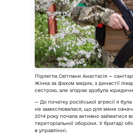
Підлегла Світлани Анастасія — саніта
Жінка за фахом медик, з династії лік
сестрою, але згодом здобула юридичн
— До початку російської агресії я бу
не замислювалася, що для мене означа
2014 року почала активно займатися в
територіальної оборони. У бригаді об
в управлінні.