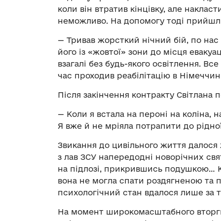
коли він втратив кінцівку, але накласт
неможливо. На допомогу тоді прийшли
— Тривав жорсткий нічний бій, по нас
його із «жовтої» зони до місця евакуац
взагалі без будь-якого освітлення. Вс
час проходив реабілітацію в Німеччині
Після закінчення контракту Світлана 
— Коли я встала на пероні на коліна, 
Я вже й не мріяла потрапити до рідно
Звикання до цивільного життя далося 
з лав ЗСУ напередодні новорічних свя
на підлозі, прикрившись подушкою… Кр
вона не могла спати роздягненою та п
психологічний стан вдалося лише за 
На момент широкомасштабного вторгн