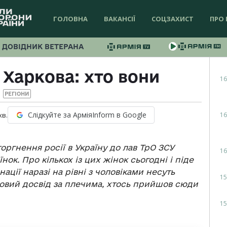
ГОЛОВНА
ВАКАНСІЇ
СОЦЗАХИСТ
ПРО 
ДОВІДНИК ВЕТЕРАНА
 Харкова: хто вони
16
РЕГІОНИ
Слідкуйте за АрміяInform в Google
16
хв.
ргнення росії в Україну до лав ТрО ЗСУ
16
їнок. Про кількох із цих жінок сьогодні і піде
нації наразі на рівні з чоловіками несуть
15
ойовий досвід за плечима, хтось прийшов сюди
15