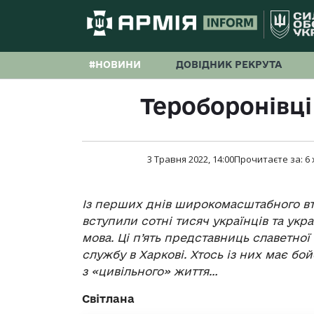
#НОВИНИ
ДОВІДНИК РЕКРУТА
Тероборонівці
3 Травня 2022, 14:00
Прочитаєте за:
6
Із перших днів широкомасштабного вто
вступили сотні тисяч українців та укра
мова. Ці п’ять представниць славетної 
службу в Харкові. Хтось із них має б
з «цивільного» життя…
Світлана