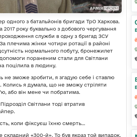
 одного з батальйонів бригади ТрО Харкова.
 2017 року буквально з добового чергування
 проходження служби в одну з бригад ЗСУ
За плечима жінки чотири ротації в районі
ідсутність нормального побуту, бронежилет
 допомоги пораненим стали для Світлани
а поцілила в людину.
ь не зможе зробити, я згадую себе і ставлю
… Колись я думала, що не зможу стріляти
б’ю, або він мене чи побратима.
Підрозділ Світлани тоді втратив
айпер.
сть, коли фіксуєш їхню смерть…
е складний «300-й». То був якраз той випадок,