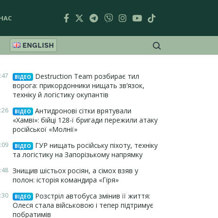
НАС
ENGLISH
:47
Destruction Team розбирає тил
ВІДЕО
ворога: прикордонники нищать зв’язок,
техніку й логістику окупантів
:26
Антидронові сітки врятували
ВІДЕО
«Хамві»: бійці 128-ї бригади пережили атаку
російської «Молнії»
:09
ГУР нищать російську піхоту, техніку
ВІДЕО
та логістику на Запорізькому напрямку
:48
Знищив шістьох росіян, а сімох взяв у
полон: історія командира «Гіря»
:30
Розстріл автобуса змінив її життя:
ВІДЕО
Олеся стала військовою і тепер підтримує
побратимів