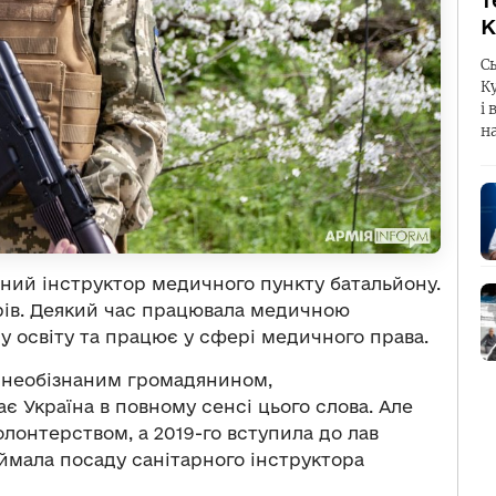
т
К
С
К
і 
н
рний інструктор медичного пункту батальйону.
арів. Деякий час працювала медичною
у освіту та працює у сфері медичного права.
ла необізнаним громадянином,
є Україна в повному сенсі цього слова. Але
олонтерством, а 2019-го вступила до лав
іймала посаду санітарного інструктора