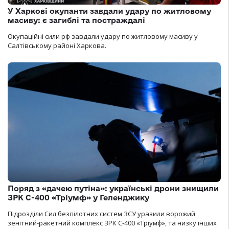
У Харкові окупанти завдали удару по житловому
масиву: є загиблі та постраждалі
Окупаційні сили рф завдали удару по житловому масиву у
Салтівському районі Харкова.
Поряд з «дачею путіна»: українські дрони знищили
ЗРК С-400 «Тріумф» у Геленджику
Підрозділи Сил безпілотних систем ЗСУ уразили ворожий
зенітний-ракетний комплекс ЗРК С-400 «Тріумф», та низку інших