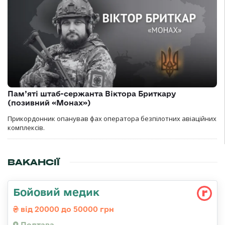
Пам’яті штаб-сержанта Віктора Бриткару
(позивний «Монах»)
Прикордонник опанував фах оператора безпілотних авіаційних
комплексів.
ВАКАНСІЇ
Бойовий медик
від 20000 до 50000 грн
Полтава