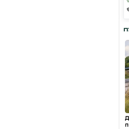
П
Д
п