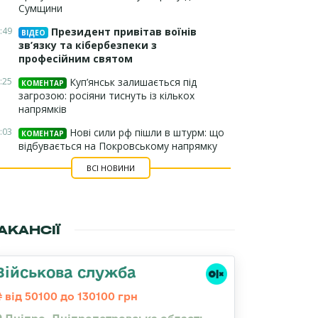
Сумщини
:49
Президент привітав воїнів
ВІДЕО
зв’язку та кібербезпеки з
професійним святом
:25
Куп’янськ залишається під
КОМЕНТАР
загрозою: росіяни тиснуть із кількох
напрямків
:03
Нові сили рф пішли в штурм: що
КОМЕНТАР
відбувається на Покровському напрямку
ВСІ НОВИНИ
АКАНСІЇ
Військова служба
від 50100 до 130100 грн