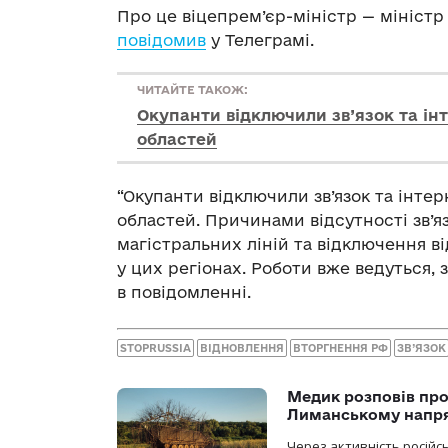
Про це віцепрем’єр-міністр — мініс
повідомив
у Телеграмі.
ЧИТАЙТЕ ТАКОЖ:
Окупанти відключили зв’язок та інт
областей
“Окупанти відключили зв’язок та інтер
областей. Причинами відсутності зв’
магістральних ліній та відключення 
у цих регіонах. Роботи вже ведуться, з
в повідомленні.
STOPRUSSIA
ВІДНОВЛЕННЯ
ВТОРГНЕННЯ РФ
ЗВ’ЯЗОК
Медик розповів про
Лиманському напр
Через активність російс