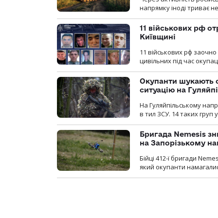
напрямку іноді триває не
11 військових рф от
Київщині
11 військових рф заочно
цивільних під час окупаці
Окупанти шукають с
ситуацію на Гуляйп
На Гуляйпільському нап
в тил ЗСУ. 14 таких груп 
Бригада Nemesis зн
на Запорізькому н
Бійці 412-ї бригади Neme
який окупанти намагалис