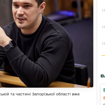
12
12
12
В
ській та частині Запорізької області вже