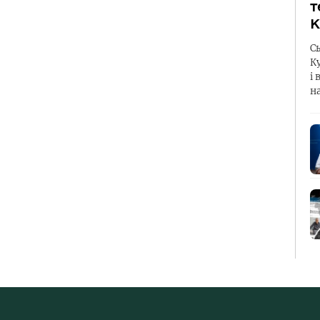
т
К
С
К
і 
н