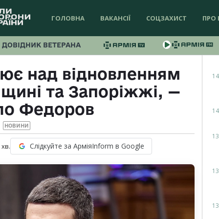
ГОЛОВНА
ВАКАНСІЇ
СОЦЗАХИСТ
ПРО 
ДОВІДНИК ВЕТЕРАНА
цює над відновленням
14
нщині та Запоріжжі, —
ло Федоров
14
НОВИНИ
13
Слідкуйте за АрміяInform в Google
хв.
13
13