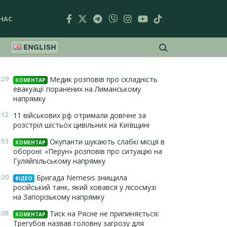
НАС
ENGLISH
:29
Медик розповів про складність
КОМЕНТАР
евакуації поранених на Лиманському
напрямку
:12
11 військових рф отримали довічне за
розстріл шістьох цивільних на Київщині
:53
Окупанти шукають слабкі місця в
КОМЕНТАР
обороні: «Перун» розповів про ситуацію на
Гуляйпільському напрямку
:30
Бригада Nemesis знищила
ВІДЕО
російський танк, який ховався у лісосмузі
на Запорізькому напрямку
:08
Тиск на Рясне не припиняється:
КОМЕНТАР
Трегубов назвав головну загрозу для