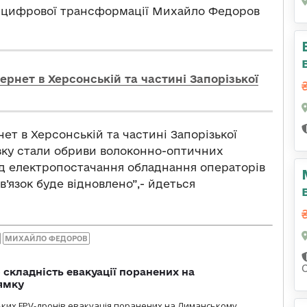
тр цифрової трансформації Михайло Федоров
ернет в Херсонській та частині Запорізької
нет в Херсонській та частині Запорізької
язку стали обриви волоконно-оптичних
від електропостачання обладнання операторів
в’язок буде відновлено”,- йдеться
МИХАЙЛО ФЕДОРОВ
 складність евакуації поранених на
ямку
ьких FPV-дронів евакуація поранених на Лиманському