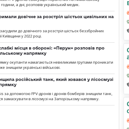
 години, а дні, розповів український медик.
римали довічне за розстріл шістьох цивільних на
 засудили до довічного за розстріл шістьох беззбройних
ї Київщини у 2022 році.
лабкі місця в обороні: «Перун» розповів про
ільському напрямку
рямку окупанти намагаються невеликими групами проникати
уже знищили українські військові.
ищила російський танк, який ховався у лісосмузі
апрямку
sis за допомогою FPV-дронів і дронів-бомберів знищили танк,
я замаскувати в лісосмузі на Запорізькому напрямку.