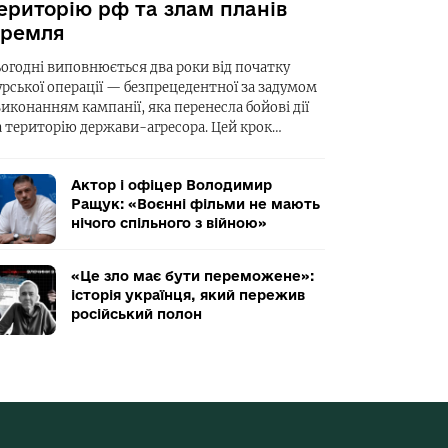
ериторію рф та злам планів
ремля
ьогодні виповнюється два роки від початку
урської операції — безпрецедентної за задумом
виконанням кампанії, яка перенесла бойові дії
а територію держави-агресора. Цей крок…
Актор і офіцер Володимир
Ращук: «Воєнні фільми не мають
нічого спільного з війною»
«Це зло має бути переможене»:
історія українця, який пережив
російський полон