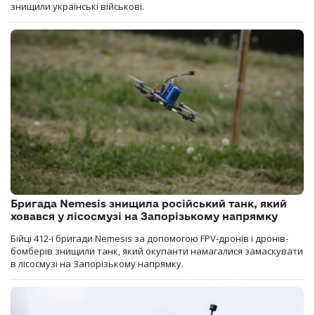
знищили українські військові.
Бригада Nemesis знищила російський танк, який
ховався у лісосмузі на Запорізькому напрямку
Бійці 412-ї бригади Nemesis за допомогою FPV-дронів і дронів-
бомберів знищили танк, який окупанти намагалися замаскувати
в лісосмузі на Запорізькому напрямку.