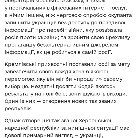
операторів мобільного зв’язку, а також
у постачальників фіксованих інтернет-послуг,
є нічим іншим, ніж черговою спробою окупанта
залишити українців без доступу до правдивої
інформації про перебіг війни, яку розв’язала
росія проти України; та зробити свою брехливу
пропаганду безальтернативним джерелом
інформації, як це робиться в самій росії.
Кремлівські прихвостні поставили собі за мету
забезпечити свого вождя хоча б якоюсь
перемогою, яку він міг би «продати» своєму
виборцю. Нездатні досягти бодай якогось
результату на полі бою, вони шукають виходи.
Один із них — створення нових так званих
республік.
Однак створення так званої Херсонської
народної республіки за нинішньої ситуації має
доволі примарний вигляд — українці,