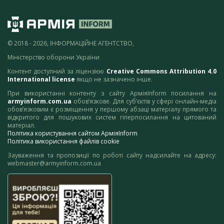
© 2018 - 2026, ІНФОРМАЦІЙНЕ АГЕНТСТВО,
Міністерство оборони України
Контент доступний за ліцензією
Creative Commons Attribution 4.0
International license
якщо не зазначено інше.
При використанні контенту з сайту АрміяInform посилання на
armyinform.com.ua
обов’язкове. Для суб’єктів у сфері онлайн-медіа
обов’язковим є розміщення у першому абзаці матеріалу прямого та
відкритого для пошукових систем гіперпосилання на цитований
матеріал.
Політика користування сайтом АрміяInform
Політика використання файлів cookie
Зауваження та пропозиції по роботі сайту надсилайте на адресу:
webmaster@armyinform.com.ua