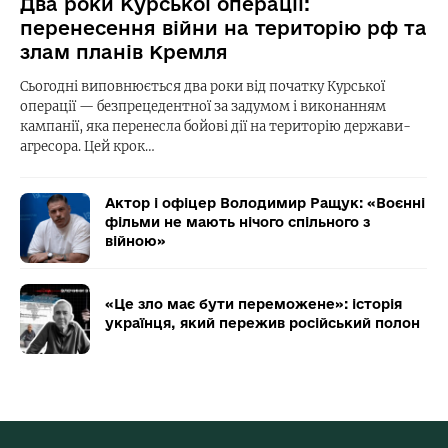
Два роки Курської операції:
перенесення війни на територію рф та
злам планів Кремля
Сьогодні виповнюється два роки від початку Курської
операції — безпрецедентної за задумом і виконанням
кампанії, яка перенесла бойові дії на територію держави-
агресора. Цей крок…
Актор і офіцер Володимир Ращук: «Воєнні
фільми не мають нічого спільного з
війною»
«Це зло має бути переможене»: історія
українця, який пережив російський полон