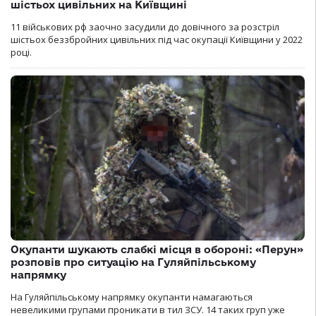
шістьох цивільних на Київщині
11 військових рф заочно засудили до довічного за розстріл
шістьох беззбройних цивільних під час окупації Київщини у 2022
році.
Окупанти шукають слабкі місця в обороні: «Перун»
розповів про ситуацію на Гуляйпільському
напрямку
На Гуляйпільському напрямку окупанти намагаються
невеликими групами проникати в тил ЗСУ. 14 таких груп уже