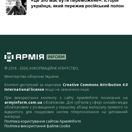
«Це зло має бути переможене»: історія
українця, який пережив російський полон
© 2018 - 2026, ІНФОРМАЦІЙНЕ АГЕНТСТВО,
Міністерство оборони України
Контент доступний за ліцензією
Creative Commons Attribution 4.0
International license
якщо не зазначено інше.
При використанні контенту з сайту АрміяInform посилання на
armyinform.com.ua
обов’язкове. Для суб’єктів у сфері онлайн-медіа
обов’язковим є розміщення у першому абзаці матеріалу прямого та
відкритого для пошукових систем гіперпосилання на цитований
матеріал.
Політика користування сайтом АрміяInform
Політика використання файлів cookie