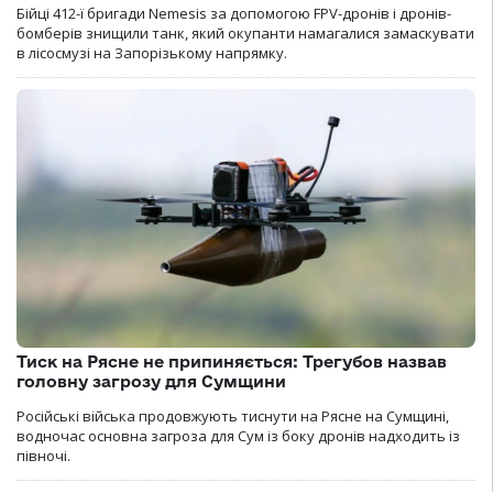
Бійці 412-ї бригади Nemesis за допомогою FPV-дронів і дронів-
бомберів знищили танк, який окупанти намагалися замаскувати
в лісосмузі на Запорізькому напрямку.
Тиск на Рясне не припиняється: Трегубов назвав
головну загрозу для Сумщини
Російські війська продовжують тиснути на Рясне на Сумщині,
водночас основна загроза для Сум із боку дронів надходить із
півночі.