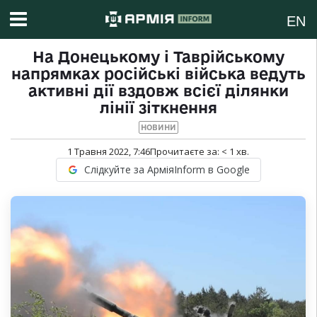
EN
На Донецькому і Таврійському
напрямках російські війська ведуть
активні дії вздовж всієї ділянки
лінії зіткнення
НОВИНИ
1 Травня 2022, 7:46
Прочитаєте за:
< 1
хв.
Слідкуйте за АрміяInform в Google