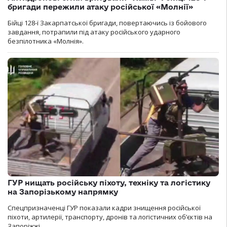
бригади пережили атаку російської «Молнії»
Бійці 128-ї Закарпатської бригади, повертаючись із бойового
завдання, потрапили під атаку російського ударного
безпілотника «Молнія».
ГУР нищать російську піхоту, техніку та логістику
на Запорізькому напрямку
Спецпризначенці ГУР показали кадри знищення російської
піхоти, артилерії, транспорту, дронів та логістичних об’єктів на
Запоріжжі.