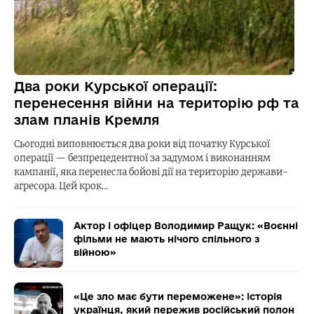
Два роки Курської операції:
перенесення війни на територію рф та
злам планів Кремля
Сьогодні виповнюється два роки від початку Курської
операції — безпрецедентної за задумом і виконанням
кампанії, яка перенесла бойові дії на територію держави-
агресора. Цей крок…
Актор і офіцер Володимир Ращук: «Воєнні
фільми не мають нічого спільного з
війною»
«Це зло має бути переможене»: історія
українця, який пережив російський полон