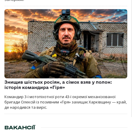
Знищив шістьох росіян, а сімох взяв у полон:
історія командира «Гіря»
Командир 3-ї мотопіхотної роти 43-ї окремої механізованої
бригади Олексій із позивним «Гіря» захищає Харківщину — край,
де народився та виріс.
ВАКАНСІЇ