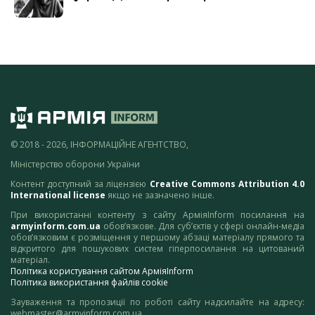
© 2018 - 2026, ІНФОРМАЦІЙНЕ АГЕНТСТВО,
Міністерство оборони України
Контент доступний за ліцензією
Creative Commons Attribution 4.0
International license
якщо не зазначено інше.
При використанні контенту з сайту АрміяInform посилання на
armyinform.com.ua
обов’язкове. Для суб’єктів у сфері онлайн-медіа
обов’язковим є розміщення у першому абзаці матеріалу прямого та
відкритого для пошукових систем гіперпосилання на цитований
матеріал.
Політика користування сайтом АрміяInform
Політика використання файлів cookie
Зауваження та пропозиції по роботі сайту надсилайте на адресу:
webmaster@armyinform.com.ua