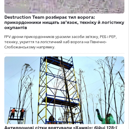
Destruction Team розбирає тил ворога:
прикордонники нищать зв’язок, техніку й логістику
окупантів
FPV-дрони прикордонників уразили засоби зв’язку, РЕБ і РЕР,
техніку, укриття та логістичний хаб ворога на Північно-
Слобожанському напрямку.
Антидронові сітки врятували «Хамві»: бійці 128-ї