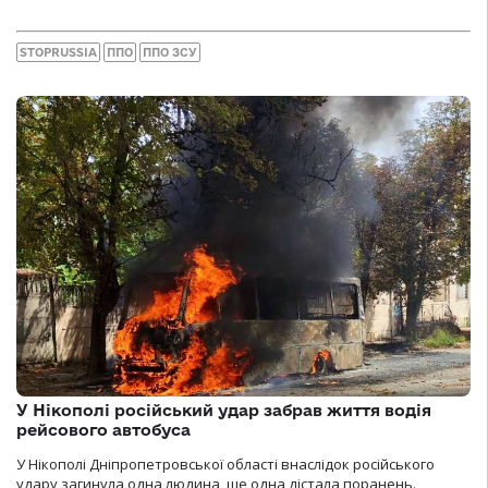
STOPRUSSIA
ППО
ППО ЗСУ
У Нікополі російський удар забрав життя водія
рейсового автобуса
У Нікополі Дніпропетровської області внаслідок російського
удару загинула одна людина, ще одна дістала поранень.