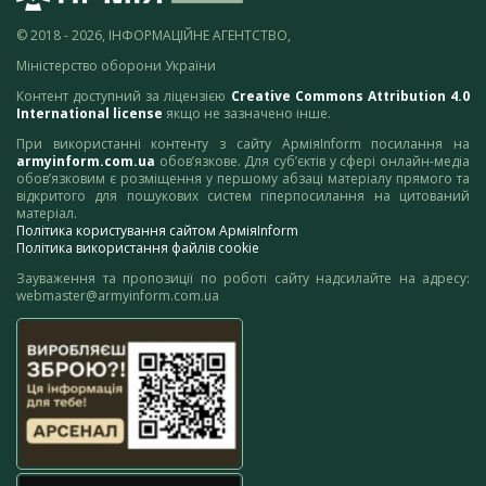
© 2018 - 2026, ІНФОРМАЦІЙНЕ АГЕНТСТВО,
Міністерство оборони України
Контент доступний за ліцензією
Creative Commons Attribution 4.0
International license
якщо не зазначено інше.
При використанні контенту з сайту АрміяInform посилання на
armyinform.com.ua
обов’язкове. Для суб’єктів у сфері онлайн-медіа
обов’язковим є розміщення у першому абзаці матеріалу прямого та
відкритого для пошукових систем гіперпосилання на цитований
матеріал.
Політика користування сайтом АрміяInform
Політика використання файлів cookie
Зауваження та пропозиції по роботі сайту надсилайте на адресу:
webmaster@armyinform.com.ua