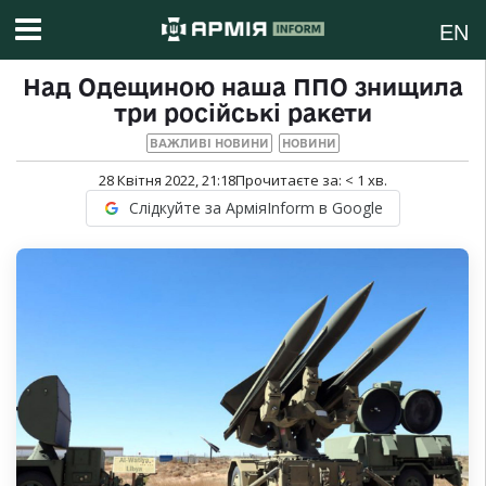
EN
Над Одещиною наша ППО знищила
три російські ракети
ВАЖЛИВІ НОВИНИ
НОВИНИ
28 Квітня 2022, 21:18
Прочитаєте за:
< 1
хв.
Слідкуйте за АрміяInform в Google