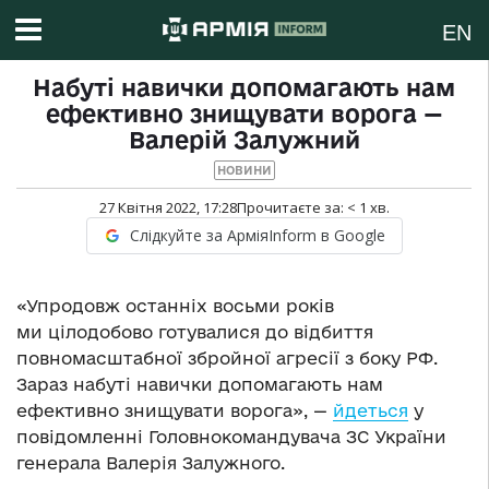
EN
Набуті навички допомагають нам
ефективно знищувати ворога —
Валерій Залужний
НОВИНИ
27 Квітня 2022, 17:28
Прочитаєте за:
< 1
хв.
Слідкуйте за АрміяInform в Google
«Упродовж останніх восьми років
ми цілодобово готувалися до відбиття
повномасштабної збройної агресії з боку РФ.
Зараз набуті навички допомагають нам
ефективно знищувати ворога», —
йдеться
у
повідомленні
Головнокомандувача ЗС України
генерала Валерія Залужного.