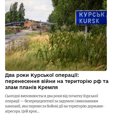
Два роки Курської операції:
перенесення війни на територію рф та
злам планів Кремля
Сьогодні виповнюється два роки від початку Курської
операції — безпрецедентної за задумом і виконанням
кампанії, яка перенесла бойові дії на територію держави-
агресора. Цей крок…