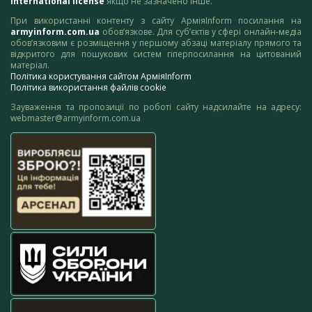
International license
якщо не зазначено інше.
При використанні контенту з сайту АрміяInform посилання на
armyinform.com.ua
обов’язкове. Для суб’єктів у сфері онлайн-медіа
обов’язковим є розміщення у першому абзаці матеріалу прямого та
відкритого для пошукових систем гіперпосилання на цитований
матеріал.
Політика користування сайтом АрміяInform
Політика використання файлів cookie
Зауваження та пропозиції по роботі сайту надсилайте на адресу:
webmaster@armyinform.com.ua