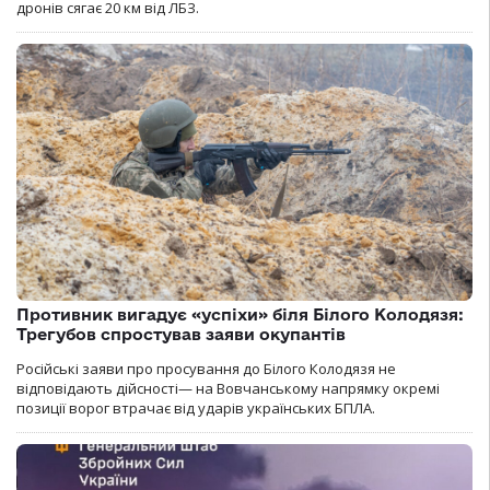
дронів сягає 20 км від ЛБЗ.
Противник вигадує «успіхи» біля Білого Колодязя:
Трегубов спростував заяви окупантів
Російські заяви про просування до Білого Колодязя не
відповідають дійсності— на Вовчанському напрямку окремі
позиції ворог втрачає від ударів українських БПЛА.