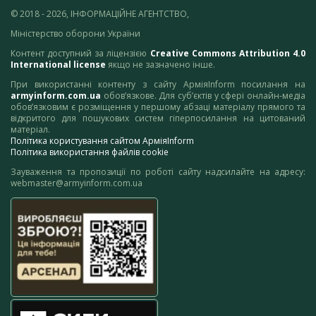
© 2018 - 2026, ІНФОРМАЦІЙНЕ АГЕНТСТВО,
Міністерство оборони України
Контент доступний за ліцензією
Creative Commons Attribution 4.0
International license
якщо не зазначено інше.
При використанні контенту з сайту АрміяInform посилання на
armyinform.com.ua
обов’язкове. Для суб’єктів у сфері онлайн-медіа
обов’язковим є розміщення у першому абзаці матеріалу прямого та
відкритого для пошукових систем гіперпосилання на цитований
матеріал.
Політика користування сайтом АрміяInform
Політика використання файлів cookie
Зауваження та пропозиції по роботі сайту надсилайте на адресу:
webmaster@armyinform.com.ua