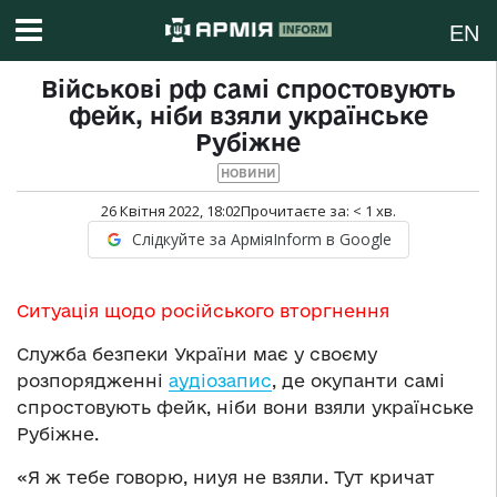
EN
Військові рф самі спростовують
фейк, ніби взяли українське
Рубіжне
НОВИНИ
26 Квітня 2022, 18:02
Прочитаєте за:
< 1
хв.
Слідкуйте за АрміяInform в Google
Ситуація щодо російського вторгнення
Служба безпеки України має у своєму
розпорядженні
аудіозапис
, де окупанти самі
спростовують фейк, ніби вони взяли українське
Рубіжне.
«Я ж тебе говорю, ниуя не взяли. Тут кричат