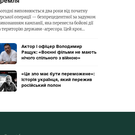
ремля
ьогодні виповнюється два роки від початку
урської операції — безпрецедентної за задумом
виконанням кампанії, яка перенесла бойові дії
а територію держави-агресора. Цей крок…
Актор і офіцер Володимир
Ращук: «Воєнні фільми не мають
нічого спільного з війною»
«Це зло має бути переможене»:
історія українця, який пережив
російський полон