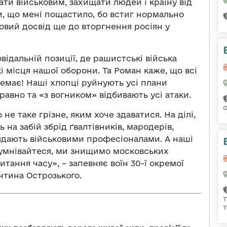
ати військовим, захищати людей і країну від
ти, що мені пощастило, бо встиг нормально
овий досвід ще до вторгнення росіян у
відальній позиції, де рашистські війська
і місця нашої оборони. Та Роман каже, що всі
немає! Наші хлопці руйнують усі плани
правно та «з вогником» відбивають усі атаки.
не таке грізне, яким хоче здаватися. На ділі,
на забій збрід ґвалтівників, мародерів,
лядають військовими професіоналами. А наші
сумнівайтеся, ми знищимо московських
тання часу», – запевняє воїн 30-ї окремої
нтина Острозького.