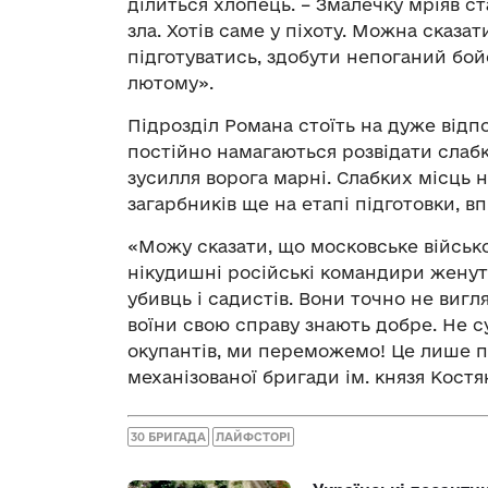
ділиться хлопець. – Змалечку мріяв ст
зла. Хотів саме у піхоту. Можна сказа
підготуватись, здобути непоганий бой
лютому».
Підрозділ Романа стоїть на дуже відпо
постійно намагаються розвідати слабк
зусилля ворога марні. Слабких місць 
загарбників ще на етапі підготовки, в
«Можу сказати, що московське військо 
нікудишні російські командири женуть 
убивць і садистів. Вони точно не виг
воїни свою справу знають добре. Не 
окупантів, ми переможемо! Це лише пи
механізованої бригади ім. князя Костя
30 БРИГАДА
ЛАЙФСТОРІ