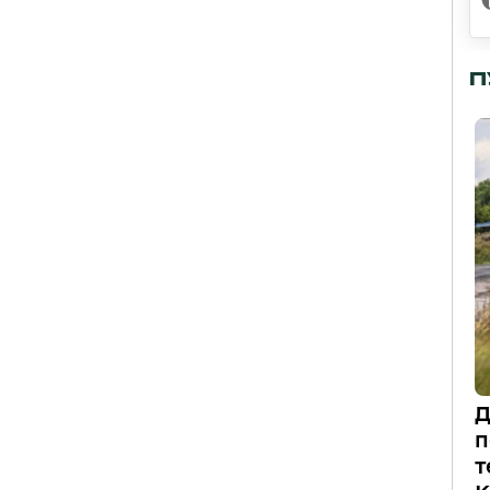
П
Д
п
т