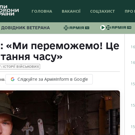
ГОЛОВНА
ВАКАНСІЇ
СОЦЗАХИСТ
ПРО 
ДОВІДНИК ВЕТЕРАНА
: «Ми переможемо! Це
16
тання часу»
16
Y: ІСТОРІЇ ВІЙСЬКОВИХ
Слідкуйте за АрміяInform в Google
хв.
15
15
15