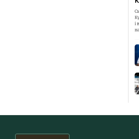
К
С
К
і 
н