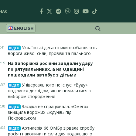
НАС
ENGLISH
:41
Українські десантники позбавляють
ВІДЕО
ворога живої сили, провізії та пального
:19
На Запоріжжі росіяни завдали удару
по рятувальниках, а на Одещині
пошкодили автобус з дітьми
:57
Універсального не існує: «Вуду»
ВІДЕО
поділився досвідом, як не помилитися з
вибором спорядження
:38
Засідка не спрацювала: «Омега»
ВІДЕО
знищила ворожих «ждунів» під
Покровськом
:04
Артилерія 66 ОМБр зірвала спробу
ВІДЕО
росіян накопичити сили для подальшого