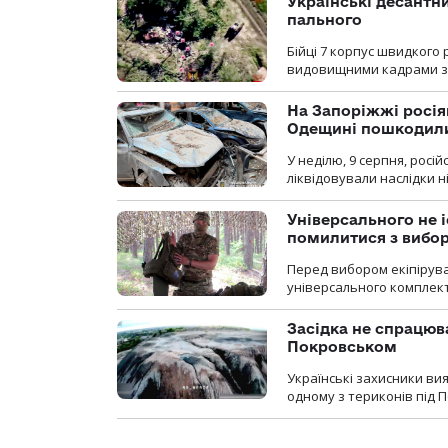
Українські десантни
пального
Бійці 7 корпус швидкого
видовищними кадрами з 
На Запоріжжі росія
Одещині пошкодили
У неділю, 9 серпня, росі
ліквідовували наслідки н
Універсального не і
помилитися з вибо
Перед вибором екіпірув
універсального комплекту,
Засідка не спрацюв
Покровськом
Українські захисники вия
одному з териконів під 