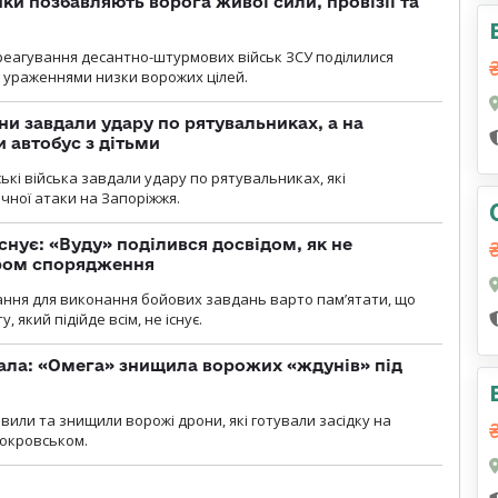
ки позбавляють ворога живої сили, провізії та
 реагування десантно-штурмових військ ЗСУ поділилися
ураженнями низки ворожих цілей.
ни завдали удару по рятувальниках, а на
 автобус з дітьми
йські війська завдали удару по рятувальниках, які
ічної атаки на Запоріжжя.
снує: «Вуду» поділився досвідом, як не
ром спорядження
ання для виконання бойових завдань варто пам’ятати, що
 який підійде всім, не існує.
ала: «Омега» знищила ворожих «ждунів» під
вили та знищили ворожі дрони, які готували засідку на
Покровськом.