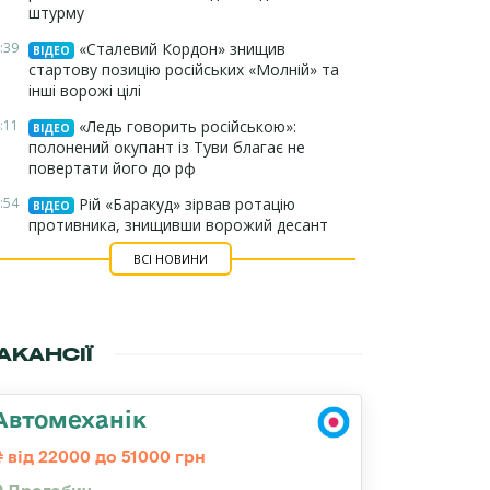
штурму
:39
«Сталевий Кордон» знищив
ВІДЕО
стартову позицію російських «Молній» та
інші ворожі цілі
:11
«Ледь говорить російською»:
ВІДЕО
полонений окупант із Туви благає не
повертати його до рф
:54
Рій «Баракуд» зірвав ротацію
ВІДЕО
противника, знищивши ворожий десант
ВСІ НОВИНИ
АКАНСІЇ
Автомеханік
від 22000 до 51000 грн