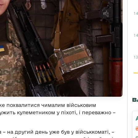
14
14
13
В
оже похвалитися чималим військовим
жить кулеметником у піхоті, і переважно –
 – на другий день уже був у військкоматі, –