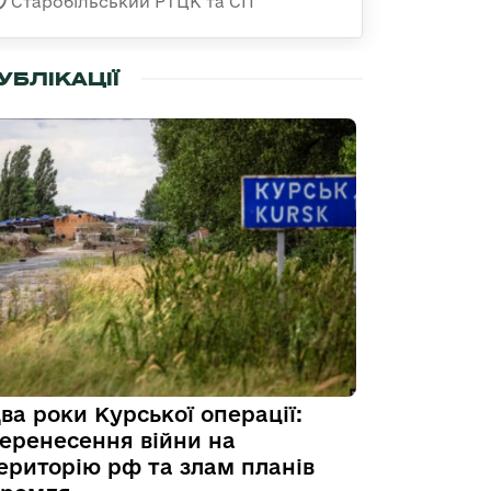
Старобільський РТЦК та СП
УБЛІКАЦІЇ
ва роки Курської операції:
еренесення війни на
ериторію рф та злам планів