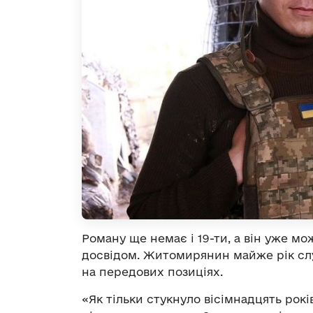
Роману ще немає і 19-ти, а він уже м
досвідом. Житомирянин майже рік слу
на передових позиціях.
«Як тільки стукнуло вісімнадцять років