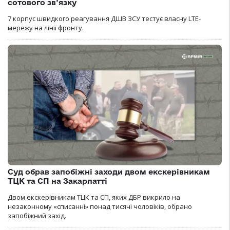
сотового зв’язку
7 корпус швидкого реагування ДШВ ЗСУ тестує власну LTE-
мережу на лінії фронту.
Суд обрав запобіжні заходи двом екскерівникам
ТЦК та СП на Закарпатті
Двом екскерівникам ТЦК та СП, яких ДБР викрило на
незаконному «списанні» понад тисячі чоловіків, обрано
запобіжний захід.