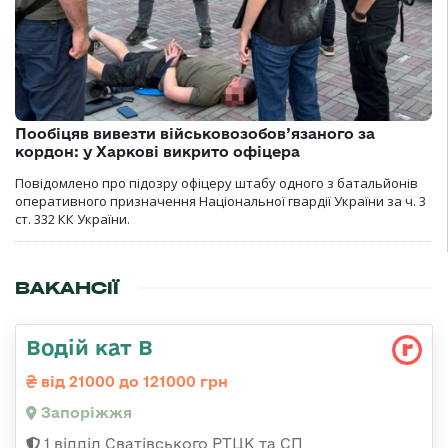
Пообіцяв вивезти військовозобов’язаного за
кордон: у Харкові викрито офіцера
Повідомлено про підозру офіцеру штабу одного з батальйонів
оперативного призначення Національної гвардії України за ч. 3
ст. 332 КК України.
ВАКАНСІЇ
Водій кат В
від 21000 до 121000 грн
Запоріжжя
1 відділ Сватівського РТЦК та СП