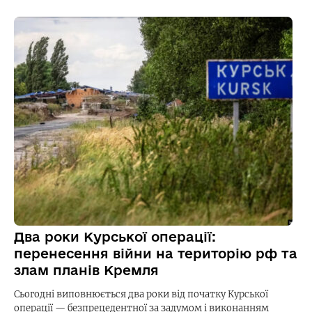
Два роки Курської операції:
перенесення війни на територію рф та
злам планів Кремля
Сьогодні виповнюється два роки від початку Курської
операції — безпрецедентної за задумом і виконанням