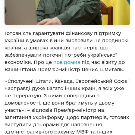
Готовність гарантувати фінансову підтримку
України в умовах війни висловили не поодинокі
країни, а широка коаліція партнерів, що
забезпечувати поточні потреби української
економіки. Про це
повідомив
під час візиту до
Вашингтона Прем’єр-міністр Денис Шмигаль.
«Сполучені Штати, Канада, Європейський Союз і
насправді дуже багато інших країн, я всіх уже
не перерахую. З ними попередньо є
домовленості, що вони братимуть у цьому
участь», – відповів Прем’єр-міністр на
запитання Укрінформу щодо партнерів, готових
виступити донорами для наповнення
адміністративного рахунку МВФ та інших