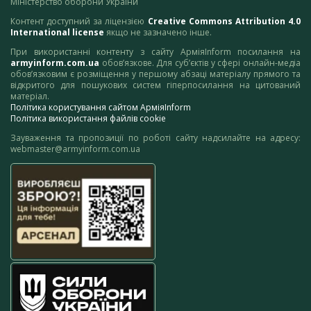
Міністерство оборони України
Контент доступний за ліцензією
Creative Commons Attribution 4.0
International license
якщо не зазначено інше.
При використанні контенту з сайту АрміяInform посилання на
armyinform.com.ua
обов’язкове. Для суб’єктів у сфері онлайн-медіа
обов’язковим є розміщення у першому абзаці матеріалу прямого та
відкритого для пошукових систем гіперпосилання на цитований
матеріал.
Політика користування сайтом АрміяInform
Політика використання файлів cookie
Зауваження та пропозиції по роботі сайту надсилайте на адресу:
webmaster@armyinform.com.ua