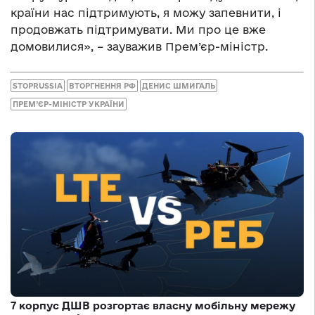
країни нас підтримують, я можу запевнити, і
продовжать підтримувати. Ми про це вже
домовилися», – зауважив Прем’єр-міністр.
STOPRUSSIA
ВТОРГНЕННЯ РФ
ДЕНИС ШМИГАЛЬ
ПРЕМ’ЄР-МІНІСТР УКРАЇНИ
7 корпус ДШВ розгортає власну мобільну мережу