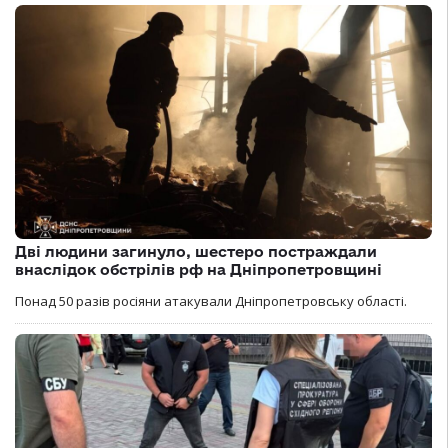
Дві людини загинуло, шестеро постраждали
внаслідок обстрілів рф на Дніпропетровщині
Понад 50 разів росіяни атакували Дніпропетровську області.