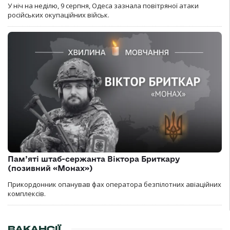
У ніч на неділю, 9 серпня, Одеса зазнала повітряної атаки
російських окупаційних військ.
Пам’яті штаб-сержанта Віктора Бриткару
(позивний «Монах»)
Прикордонник опанував фах оператора безпілотних авіаційних
комплексів.
ВАКАНСІЇ