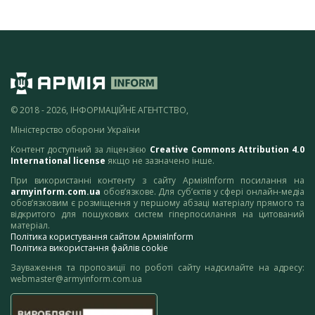
© 2018 - 2026, ІНФОРМАЦІЙНЕ АГЕНТСТВО,
Міністерство оборони України
Контент доступний за ліцензією
Creative Commons Attribution 4.0
International license
якщо не зазначено інше.
При використанні контенту з сайту АрміяInform посилання на
armyinform.com.ua
обов’язкове. Для суб’єктів у сфері онлайн-медіа
обов’язковим є розміщення у першому абзаці матеріалу прямого та
відкритого для пошукових систем гіперпосилання на цитований
матеріал.
Політика користування сайтом АрміяInform
Політика використання файлів cookie
Зауваження та пропозиції по роботі сайту надсилайте на адресу:
webmaster@armyinform.com.ua