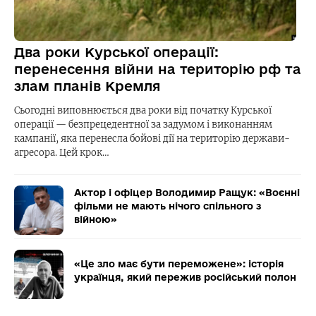
Два роки Курської операції:
перенесення війни на територію рф та
злам планів Кремля
Сьогодні виповнюється два роки від початку Курської
операції — безпрецедентної за задумом і виконанням
кампанії, яка перенесла бойові дії на територію держави-
агресора. Цей крок…
Актор і офіцер Володимир Ращук: «Воєнні
фільми не мають нічого спільного з
війною»
«Це зло має бути переможене»: історія
українця, який пережив російський полон