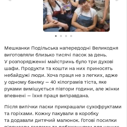
Мешканки Подільська напередодні Великодня
виготовляли близько тисячі пасок за день.
У розпорядженні майстринь було три духові
шафи. Продукти та кошти на них приносять
небайдужі люди. Хоча праця не з легких, адже
у одному баняку — 40 кілограмів тіста, яке
руками вимішується півтори години, але жінки
впевнені — їхня праця виправдана.
Після випічки паски прикрашали сухофруктами
та горіхами. Кожну пакували в коробку
та додавали дитячий малюнок. Готові посилки
підписали гаслами та побажаннями для наших