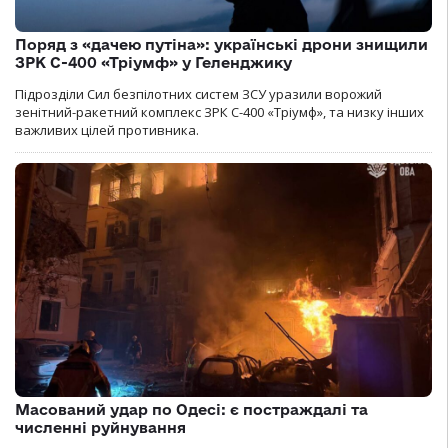
Поряд з «дачею путіна»: українські дрони знищили
ЗРК С-400 «Тріумф» у Геленджику
Підрозділи Сил безпілотних систем ЗСУ уразили ворожий
зенітний-ракетний комплекс ЗРК С-400 «Тріумф», та низку інших
важливих цілей противника.
Масований удар по Одесі: є постраждалі та
численні руйнування