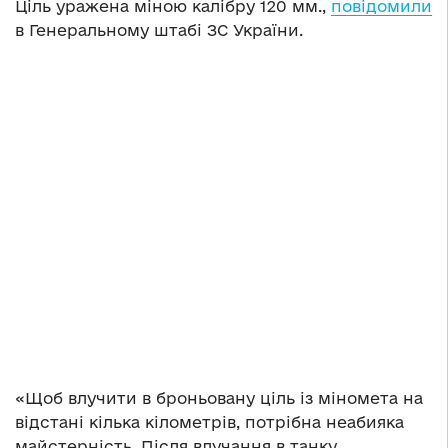
Ціль уражена міною калібру 120 мм.,
повідомили
в Генеральному штабі ЗС України.
«Щоб влучити в броньовану ціль із міномета на
відстані кілька кілометрів, потрібна неабияка
майстерність. Після влучання в танку