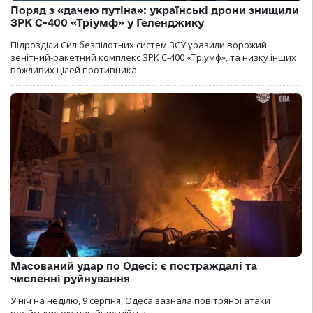
Поряд з «дачею путіна»: українські дрони знищили
ЗРК С-400 «Тріумф» у Геленджику
Підрозділи Сил безпілотних систем ЗСУ уразили ворожий
зенітний-ракетний комплекс ЗРК С-400 «Тріумф», та низку інших
важливих цілей противника.
Масований удар по Одесі: є постраждалі та
численні руйнування
У ніч на неділю, 9 серпня, Одеса зазнала повітряної атаки