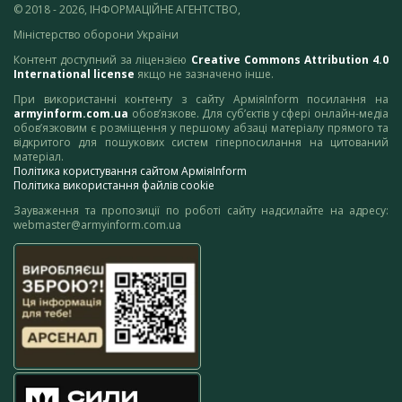
© 2018 - 2026, ІНФОРМАЦІЙНЕ АГЕНТСТВО,
Міністерство оборони України
Контент доступний за ліцензією
Creative Commons Attribution 4.0
International license
якщо не зазначено інше.
При використанні контенту з сайту АрміяInform посилання на
armyinform.com.ua
обов’язкове. Для суб’єктів у сфері онлайн-медіа
обов’язковим є розміщення у першому абзаці матеріалу прямого та
відкритого для пошукових систем гіперпосилання на цитований
матеріал.
Політика користування сайтом АрміяInform
Політика використання файлів cookie
Зауваження та пропозиції по роботі сайту надсилайте на адресу:
webmaster@armyinform.com.ua