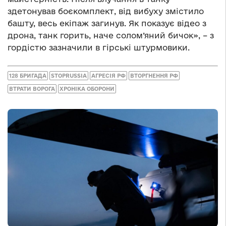
здетонував боєкомплект, від вибуху змістило
башту, весь екіпаж загинув. Як показує відео з
дрона, танк горить, наче солом’яний бичок», – з
гордістю зазначили в гірські штурмовики.
128 БРИГАДА
STOPRUSSIA
АГРЕСІЯ РФ
ВТОРГНЕННЯ РФ
ВТРАТИ ВОРОГА
ХРОНІКА ОБОРОНИ