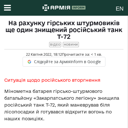
EN
На рахунку гірських штурмовиків
ще один знищений російський танк
Т-72
ВІДЕО
НОВИНИ
22 Квітня 2022, 18:12
Прочитаєте за:
< 1
хв.
Слідкуйте за АрміяInform в Google
Ситуація щодо російського вторгнення
Мінометна батарея гірсько-штурмового
батальйону «Закарпатського легіону» знищила
російський танк Т-72, який маневрував біля
лісопосадки й готувався відкрити вогонь по
наших позиціях.