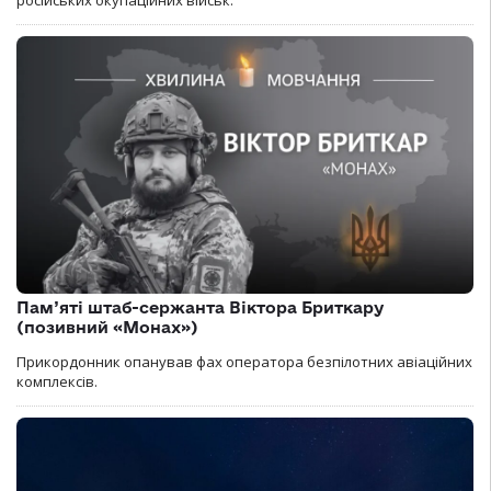
російських окупаційних військ.
Пам’яті штаб-сержанта Віктора Бриткару
(позивний «Монах»)
Прикордонник опанував фах оператора безпілотних авіаційних
комплексів.