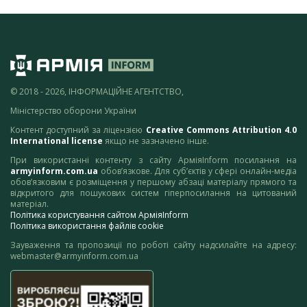
© 2018 - 2026, ІНФОРМАЦІЙНЕ АГЕНТСТВО,
Міністерство оборони України
Контент доступний за ліцензією
Creative Commons Attribution 4.0
International license
якщо не зазначено інше.
При використанні контенту з сайту АрміяInform посилання на
armyinform.com.ua
обов’язкове. Для суб’єктів у сфері онлайн-медіа
обов’язковим є розміщення у першому абзаці матеріалу прямого та
відкритого для пошукових систем гіперпосилання на цитований
матеріал.
Політика користування сайтом АрміяInform
Політика використання файлів cookie
Зауваження та пропозиції по роботі сайту надсилайте на адресу:
webmaster@armyinform.com.ua