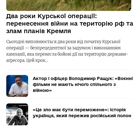
Два роки Курської операції:
перенесення війни на територію рф та
злам планів Кремля
Сьогодні виповнюється два роки від початку Курської
операції — безпрецедентної за задумом і виконанням
кампанії, яка перенесла бойові дії на територію держави-
агресора. Цей крок…
Актор і офіцер Володимир Ращук: «Воєнні
фільми не мають нічого спільного з
війною»
«Це зло має бути переможене»: історія
українця, який пережив російський полон