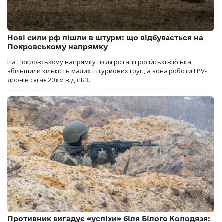
Нові сили рф пішли в штурм: що відбувається на
Покровському напрямку
На Покровському напрямку після ротації російські війська
збільшили кількість малих штурмових груп, а зона роботи FPV-
дронів сягає 20 км від ЛБЗ.
Противник вигадує «успіхи» біля Білого Колодязя: