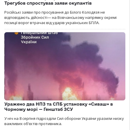
Трегубов спростував заяви окупантів
Російські заяви про просування до Білого Колодязя не
відповідають дійсності— на Вовчанському напрямку окремі
позиції ворог втрачає від ударів українських БПЛА.
Уражено два НПЗ та СПБ установку «Сиваш» в
Чорному морі — Генштаб ЗСУ
У ніч на 8 серпня підрозділи Сил оборони України уразили низку
важливих об’єктів противника.