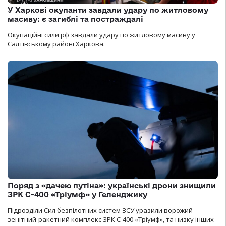
У Харкові окупанти завдали удару по житловому
масиву: є загиблі та постраждалі
Окупаційні сили рф завдали удару по житловому масиву у
Салтівському районі Харкова.
Поряд з «дачею путіна»: українські дрони знищили
ЗРК С-400 «Тріумф» у Геленджику
Підрозділи Сил безпілотних систем ЗСУ уразили ворожий
зенітний-ракетний комплекс ЗРК С-400 «Тріумф», та низку інших