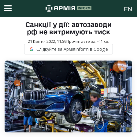
EN
Санкції у дії: автозаводи
рф не витримують тиск
21 Квітня 2022, 11:59
Прочитаєте за:
< 1
хв.
Слідкуйте за АрміяInform в Google