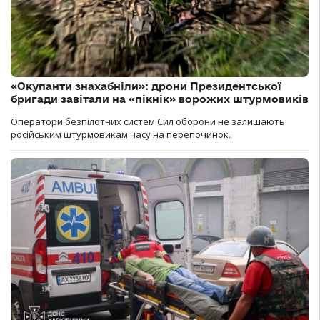
«Окупанти знахабніли»: дрони Президентської
бригади завітали на «пікнік» ворожих штурмовиків
Оператори безпілотних систем Сил оборони не залишають
російським штурмовикам часу на перепочинок.