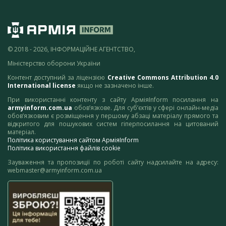
© 2018 - 2026, ІНФОРМАЦІЙНЕ АГЕНТСТВО,
Міністерство оборони України
Контент доступний за ліцензією
Creative Commons Attribution 4.0
International license
якщо не зазначено інше.
При використанні контенту з сайту АрміяInform посилання на
armyinform.com.ua
обов’язкове. Для суб’єктів у сфері онлайн-медіа
обов’язковим є розміщення у першому абзаці матеріалу прямого та
відкритого для пошукових систем гіперпосилання на цитований
матеріал.
Політика користування сайтом АрміяInform
Політика використання файлів cookie
Зауваження та пропозиції по роботі сайту надсилайте на адресу:
webmaster@armyinform.com.ua