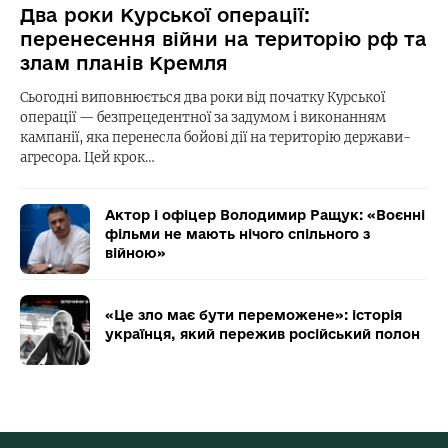
Два роки Курської операції:
перенесення війни на територію рф та
злам планів Кремля
Сьогодні виповнюється два роки від початку Курської
операції — безпрецедентної за задумом і виконанням
кампанії, яка перенесла бойові дії на територію держави-
агресора. Цей крок…
Актор і офіцер Володимир Ращук: «Воєнні
фільми не мають нічого спільного з
війною»
«Це зло має бути переможене»: історія
українця, який пережив російський полон