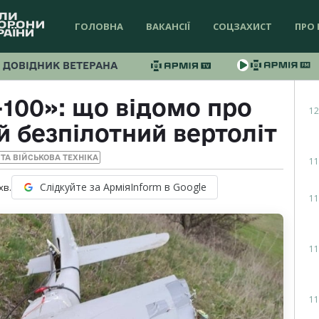
ГОЛОВНА
ВАКАНСІЇ
СОЦЗАХИСТ
ПРО 
ДОВІДНИК ВЕТЕРАНА
-100»: що відомо про
12
 безпілотний вертоліт
ТА ВІЙСЬКОВА ТЕХНІКА
11
Слідкуйте за АрміяInform в Google
хв.
11
11
11