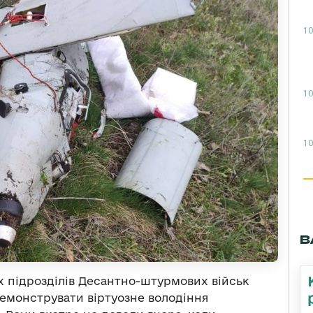
10
10
10
В
х підрозділів Десантно-штурмових військ
емонструвати віртуозне володіння