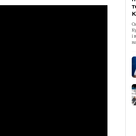
т
К
С
К
і 
н