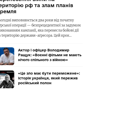
ериторію рф та злам планів
ремля
ьогодні виповнюється два роки від початку
урської операції — безпрецедентної за задумом
виконанням кампанії, яка перенесла бойові дії
а територію держави-агресора. Цей крок…
Актор і офіцер Володимир
Ращук: «Воєнні фільми не мають
нічого спільного з війною»
«Це зло має бути переможене»:
історія українця, який пережив
російський полон