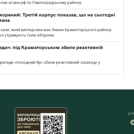
нові атаки рф по Павлоградському району.
корений: Третій корпус показав, шо на сьогодні
мана
казали, який вигляд нині має Лиман Краматорського району
досі утримують Сили оборони.
еда»: під Краматорськом збили реактивній
ї бригади «Холодний Яр» збили реактивний «Шахед» у
pr