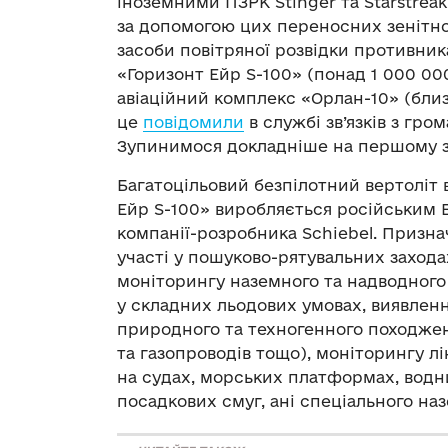
іноземними ПЗРК Stinger та Starstreak
за допомогою цих переносних зенітно
засоби повітряної розвідки противник
«Горизонт Ейр S-100» (понад 1 000 00
авіаційний комплекс «Орлан-10» (близ
це
повідомили
в службі зв’язків з гр
Зупинимося докладніше на першому зра
Багатоцільовий безпілотний вертоліт 
Ейр S-100» виробляється російським В
компанії-розробника Schiebel. Призна
участі у пошуково-рятувальних заход
моніторингу наземного та надводного
у складних льодових умовах, виявлен
природного та техногенного походжен
та газопроводів тощо), моніторингу л
на судах, морських платформах, водни
посадкових смуг, ані спеціального на