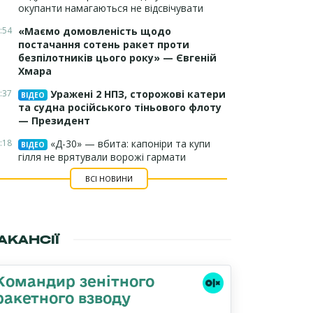
окупанти намагаються не відсвічувати
:54
«Маємо домовленість щодо
постачання сотень ракет проти
безпілотників цього року» — Євгеній
Хмара
:37
Уражені 2 НПЗ, сторожові катери
ВІДЕО
та судна російського тіньового флоту
— Президент
:18
«Д-30» — вбита: капоніри та купи
ВІДЕО
гілля не врятували ворожі гармати
ВСІ НОВИНИ
АКАНСІЇ
Командир зенітного
ракетного взводу