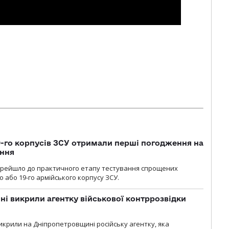
19-го корпусів ЗСУ отримали перші погодження на
ення
ерейшло до практичного етапу тестування спрощених
 або 19-го армійського корпусу ЗСУ.
і викрили агентку військової контррозвідки
крили на Дніпропетровщині російську агентку, яка