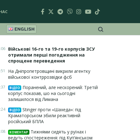
НАС
ENGLISH
:06
Військові 16-го та 19-го корпусів ЗСУ
отримали перші погодження на
спрощене переведення
:51
На Дніпропетровщині викрили агентку
військової контррозвідки фсб
:37
Поранений, але нескорений: Третій
ВІДЕО
корпус показав, шо на сьогодні
залишилося від Лимана
:24
Stinger проти «Шахеда»: під
ВІДЕО
Краматорськом збили реактивній
російський БПЛА
:08
Тижнями сидять у руїнах і
КОМЕНТАР
ведуть спостереження: під Куп’янськом