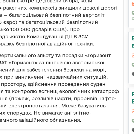
. Вони вкотре це довели вчора, коли
-ракетних комплексів знищили доволі дорогі
а — багатоцільовий безпілотний вертоліт
0 євро) та багатоцільовий безпілотний
ько 100 000 доларів США). Про
омадськістю Командування ДШВ ЗСУ.
зку безпілотної авіаційної техніки.
вертикального зльоту та посадки «Горизонт
АТ «Горизонт» за ліцензією австрійської
чений для забезпечення безпеки на морі,
ах при виникненні надзвичайних ситуацій,
 простору, здійснення проведення суден
ня та контролю вогнищ екологічних катастроф
ня (пожеж, розливів нафти, проривів нафто-
іній електропостачання. Може базуватись
х спорудах. Не вимагає ані злітно-
земного авіаційного обладнання.