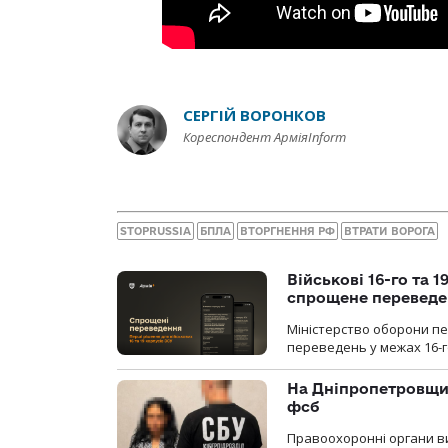
СЕРГІЙ ВОРОНКОВ
Кореспондент АрміяInform
STOPRUSSIA
БПЛА
ВТОРГНЕННЯ РФ
ВТРАТИ ВОРОГА
Військові 16-го та 
спрощене перевед
Міністерство оборони п
переведень у межах 16-го
На Дніпропетровщин
фсб
Правоохоронні органи ви