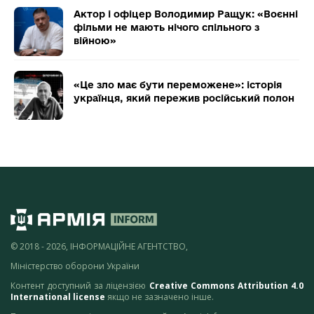
Актор і офіцер Володимир Ращук: «Воєнні
фільми не мають нічого спільного з
війною»
«Це зло має бути переможене»: історія
українця, який пережив російський полон
© 2018 - 2026, ІНФОРМАЦІЙНЕ АГЕНТСТВО,
Міністерство оборони України
Контент доступний за ліцензією
Creative Commons Attribution 4.0
International license
якщо не зазначено інше.