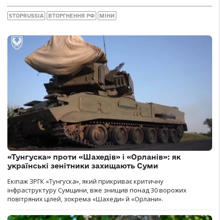
STOPRUSSIA
ВТОРГНЕННЯ РФ
МІНИ
«Тунгуска» проти «Шахедів» і «Орланів»: як
українські зенітники захищають Суми
Екіпаж ЗРГК «Тунгуска», який прикриває критичну
інфраструктуру Сумщини, вже знищив понад 30 ворожих
повітряних цілей, зокрема «Шахеди» й «Орлани».