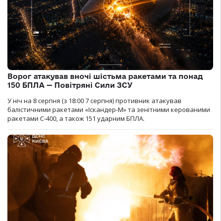
Ворог атакував вночі шістьма ракетами та понад
150 БПЛА — Повітряні Сили ЗСУ
У ніч на 8 серпня (з 18:00 7 серпня) противник атакував
балістичними ракетами «Іскандер-М» та зенітними керованими
ракетами С-400, а також 151 ударним БПЛА.