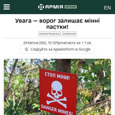
EN
Увага — ворог залишає мінні
пастки!
ІНФОГРАФІКА
НОВИНИ
20 Квітня 2022, 15:12
Прочитаєте за:
< 1
хв.
Слідкуйте за АрміяInform в Google