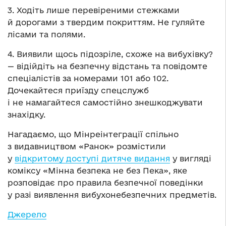
3. Ходіть лише перевіреними стежками
й дорогами з твердим покриттям. Не гуляйте
лісами та полями.
4. Виявили щось підозріле, схоже на вибухівку?
— відійдіть на безпечну відстань та повідомте
спеціалістів за номерами 101 або 102.
Дочекайтеся приїзду спецслужб
і не намагайтеся самостійно знешкоджувати
знахідку.
Нагадаємо, що Мінреінтеграції спільно
з видавництвом «Ранок» розмістили
у
відкритому доступі дитяче видання
у вигляді
коміксу «Мінна безпека не без Пека», яке
розповідає про правила безпечної поведінки
у разі виявлення вибухонебезпечних предметів.
Джерело