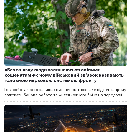
«Без зв’язку люди залишаються сліпими
кошенятами»: чому військовий зв’язок називають
головною нервовою системою фронту
Їхня робота часто залишається непомітною, але від неї напряму
залежить бойова робота та життя кожного бійця на передовій.