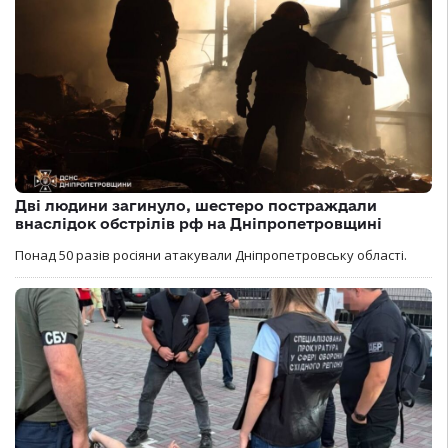
Дві людини загинуло, шестеро постраждали
внаслідок обстрілів рф на Дніпропетровщині
Понад 50 разів росіяни атакували Дніпропетровську області.