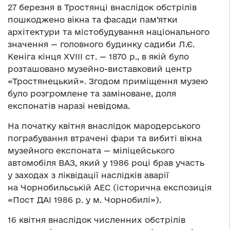
27 березня в Тростянці внаслідок обстрілів
пошкоджено вікна та фасади пам’ятки
архітектури та містобудування національного
значення — головного будинку садиби Л.Є.
Кеніга кінця XVIII ст. — 1870 р., в якій було
розташовано музейно-виставковий центр
«Тростянецький». Згодом приміщення музею
було розгромлене та заміноване, доля
експонатів наразі невідома.
На початку квітня внаслідок мародерського
пограбування втрачені фари та вибиті вікна
музейного експоната — міліцейського
автомобіля ВАЗ, який у 1986 році брав участь
у заходах з ліквідації наслідків аварії
на Чорнобильській АЕС (історична експозиція
«Пост ДАІ 1986 р. у м. Чорнобилі»).
16 квітня внаслідок численних обстрілів