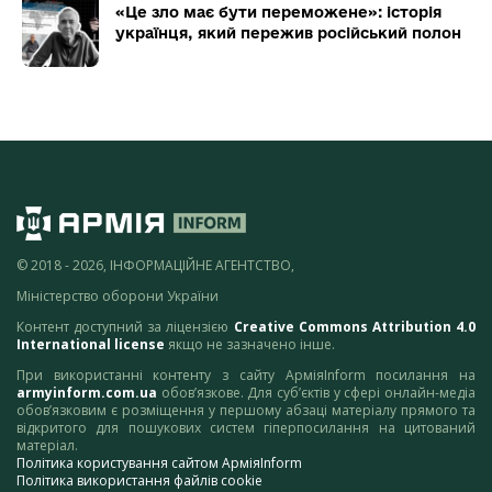
«Це зло має бути переможене»: історія
українця, який пережив російський полон
© 2018 - 2026, ІНФОРМАЦІЙНЕ АГЕНТСТВО,
Міністерство оборони України
Контент доступний за ліцензією
Creative Commons Attribution 4.0
International license
якщо не зазначено інше.
При використанні контенту з сайту АрміяInform посилання на
armyinform.com.ua
обов’язкове. Для суб’єктів у сфері онлайн-медіа
обов’язковим є розміщення у першому абзаці матеріалу прямого та
відкритого для пошукових систем гіперпосилання на цитований
матеріал.
Політика користування сайтом АрміяInform
Політика використання файлів cookie