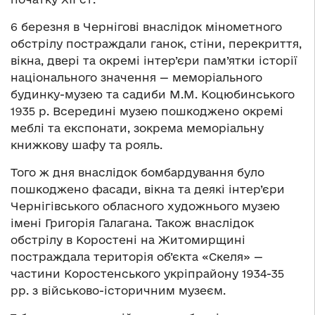
6 березня в Чернігові внаслідок мінометного
обстрілу постраждали ганок, стіни, перекриття,
вікна, двері та окремі інтер’єри пам’ятки історії
національного значення — меморіального
будинку-музею та садиби М.М. Коцюбинського
1935 р. Всередині музею пошкоджено окремі
меблі та експонати, зокрема меморіальну
книжкову шафу та рояль.
Того ж дня внаслідок бомбардування було
пошкоджено фасади, вікна та деякі інтер’єри
Чернігівського обласного художнього музею
імені Григорія Галагана. Також внаслідок
обстрілу в Коростені на Житомирщині
постраждала територія об’єкта «Скеля» —
частини Коростенського укріпрайону 1934-35
рр. з військово-історичним музеєм.