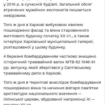
у 2016 р. в сучасній будівлі. Загальний обсяг
втрачених музейних експонатів лишається
невідомим.
Того ж дня в Харкові вибуховою хвилею
пошкоджено фасад та вікна старовинного
житлового будинку початку ХХ ст., а також
інтер’єри Харківської муніципальної галереї,
розташованої у цьому будинку.
4 березня бомбардуванням частково знищено
історичний трамвайний вагон МТВ-82 1948-61
рр. випуску, який зберігався у Салтівському
трамвайному депо в Харкові.
Того ж дня в Чернігові внаслідок бомбардування
пошкоджено вікна та начиння вівтаря пам’ятки
архітектури національного значення —
Iллінської церкви, збудованої наприкінці ХІ —
початку ХІІ ст.