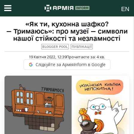
EN
«Як ти, кухонна шафко?
— Тримаюсь»: про музеї — символи
нашої стійкості та незламності
BLOGGER POOL
ПУБЛІКАЦІЇ
19 Квітня 2022, 12:39
Прочитаєте за:
4
хв.
Слідкуйте за АрміяInform в Google