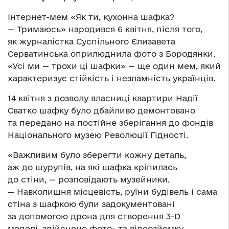
Інтернет-мем «Як ти, кухонна шафка?
— Тримаюсь» народився 6 квітня, після того,
як журналістка Суспільного Єлизавета
Серватинська оприлюднила фото з Бородянки.
«Усі ми — трохи ці шафки» — ще один мем, який
характеризує стійкість і незламність українців.
14 квітня з дозволу власниці квартири Надії
Сватко шафку було дбайливо демонтовано
та передано на постійне зберігання до фондів
Національного музею Революції Гідності.
«Важливим було зберегти кожну деталь,
аж до шурупів, на які шафка кріпилась
до стіни, — розповідають музейники.
— Навколишня місцевість, руїни будівель і сама
стіна з шафкою були задокументовані
за допомогою дрона для створення 3-D
моделі, здійснено фото- та відеозйомку,