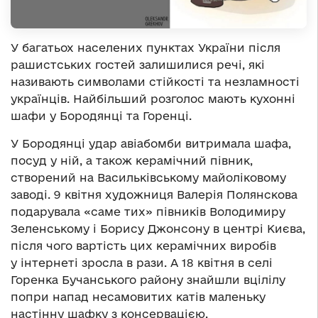
У багатьох населених пунктах України після
рашистських гостей залишилися речі, які
називають символами стійкості та незламності
українців. Найбільший розголос мають кухонні
шафи у Бородянці та Горенці.
У Бородянці удар авіабомби витримала шафа,
посуд у ній, а також керамічний півник,
створений на Васильківському майоліковому
заводі. 9 квітня художниця Валерія Полянскова
подарувала «саме тих» півників Володимиру
Зеленському і Борису Джонсону в центрі Києва,
після чого вартість цих керамічних виробів
у інтернеті зросла в рази. А 18 квітня в селі
Горенка Бучанського району знайшли вцілілу
попри напад несамовитих катів маленьку
настінну шафку з консервацією.