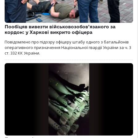
Пообіцяв вивезти військовозобов’язаного за
кордон: у Харкові викрито офіцера
Повідомлено про підозру офіцеру штабу одного з батальйонів
оперативного призначення Національної гвардії України за ч. 3
ст. 332 КК України.