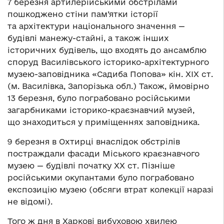
7 березня артилерійськими обстрілами
пошкоджено стіни пам’ятки історії
та архітектури національного значення —
будівлі манежу-стайні, а також інших
історичних будівель, що входять до ансамблю
споруд Василівського історико-архітектурного
музею-заповідника «Садиба Попова» кін. ХІХ ст.
(м. Василівка, Запорізька обл.) Також, ймовірно
13 березня, було пограбовано російськими
загарбниками історико-краєзнавчий музей,
що знаходиться у приміщеннях заповідника.
9 березня в Охтирці внаслідок обстрілів
постраждали фасади Міського краєзнавчого
музею — будівлі початку ХХ ст. Пізніше
російськими окупантами було пограбовано
експозицію музею (обсяги втрат колекції наразі
не відомі).
Того ж дня в Харкові вибуховою хвилею