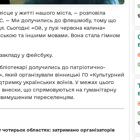
ісце у житті нашого міста, — розповіла
С. — Ми долучились до флешмобу, тому що
я. Сьогодні «Ой, у лузі червона калина»
нською та іншими мовами. Вона стала гімном
закладу у фейсбуку.
бібліотекарі долучились до патріотично-
, який організували вінницькі ГО «Культурний
дтримку українських воїнів. У межах цього
і внески, що спрямовуються на гуманітарну
а вимушеним переселенцям.
у чотирьох областях: затримано організаторів