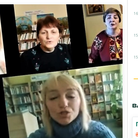
16
15
15
В