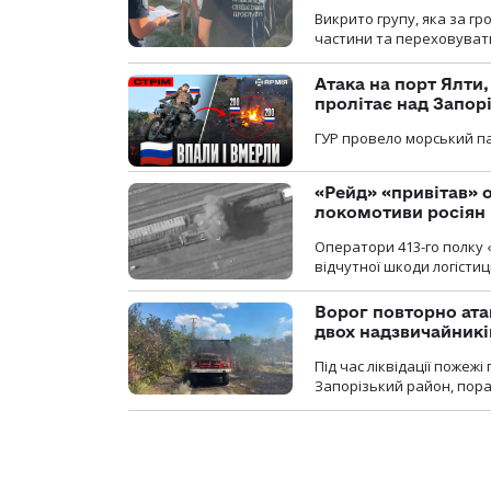
Викрито групу, яка за г
частини та переховуват
Атака на порт Ялти
пролітає над Запор
ГУР провело морський па
«Рейд» «привітав» о
локомотиви росіян
Оператори 413-го полку 
відчутної шкоди логістиц
Ворог повторно ата
двох надзвичайникі
Під час ліквідації пожеж
Запорізький район, пор