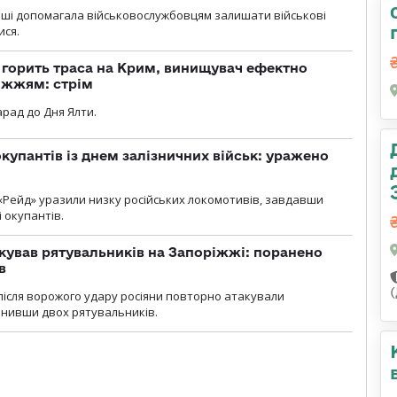
роші допомагала військовослужбовцям залишати військові
ися.
, горить траса на Крим, винищувач ефектно
іжжям: стрім
рад до Дня Ялти.
купантів із днем залізничних військ: уражено
«Рейд» уразили низку російських локомотивів, завдавши
і окупантів.
кував рятувальників на Запоріжжі: поранено
в
і після ворожого удару росіяни повторно атакували
анивши двох рятувальників.