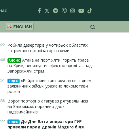
НАС
ENGLISH
:22
Робили дезертирів у чотирьох областях:
затримано організаторів схеми
:06
Атака на порт Ялти, горить траса
АНОНС
на Крим, винищувач ефектно пролітає над
Запоріжжям: стрім
:51
«Рейд» «привітав» окупантів із днем
ВІДЕО
залізничних військ: уражено локомотиви
росіян
:38
Ворог повторно атакував рятувальників
на Запоріжжі: поранено двох
надзвичайників
:22
До Дня Ялти оператори ГУР
ВІДЕО
провели парад дронів Magura біля