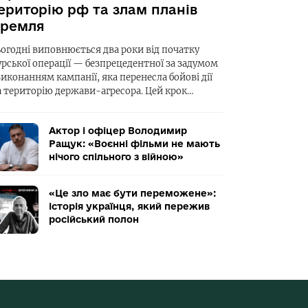
ериторію рф та злам планів
ремля
ьогодні виповнюється два роки від початку
урської операції — безпрецедентної за задумом
виконанням кампанії, яка перенесла бойові дії
а територію держави-агресора. Цей крок…
Актор і офіцер Володимир
Ращук: «Воєнні фільми не мають
нічого спільного з війною»
«Це зло має бути переможене»:
історія українця, який пережив
російський полон