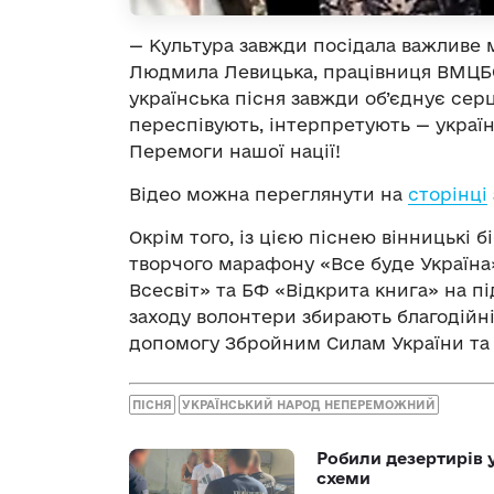
— Культура завжди посідала важливе м
Людмила Левицька, працівниця ВМЦБ
українська пісня завжди об’єднує серц
переспівують, інтерпретують — украї
Перемоги нашої нації!
Відео можна переглянути на
сторінці
Окрім того, із цією піснею вінницькі 
творчого марафону «Все буде Україна»
Всесвіт» та БФ «Відкрита книга» на пі
заходу волонтери збирають благодійн
допомогу Збройним Силам України т
ПІСНЯ
УКРАЇНСЬКИЙ НАРОД НЕПЕРЕМОЖНИЙ
Робили дезертирів 
схеми