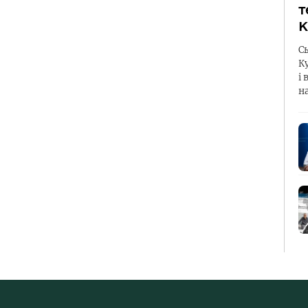
т
К
С
К
і 
н