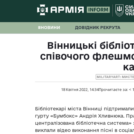
#НОВИНИ
ДОВІДНИК РЕКРУТА
Вінницькі бібліо
співочого флешмо
к
MILITARYART: МИСТ
18 Квітня 2022, 14:34
Прочитаєте за:
< 
Бібліотекарі міста Вінниці підтримал
гурту «Бумбокс» Андрія Хливнюка. Пр
централізована бібліотечна система» 
виклали відео виконання пісні в соці