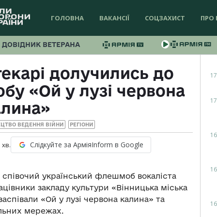
ГОЛОВНА
ВАКАНСІЇ
СОЦЗАХИСТ
ПРО 
ДОВІДНИК ВЕТЕРАНА
текарі долучились до
17
бу «Ой у лузі червона
17
алина»
ЕЦТВО ВЕДЕННЯ ВІЙНИ
РЕГІОНИ
16
Слідкуйте за АрміяInform в Google
1
хв.
16
и співочий український флешмоб вокаліста
ацівники закладу культури «Вінницька міська
заспівали «Ой у лузі червона калина» та
16
альних мережах.