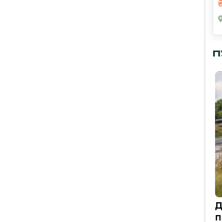
П
Д
п