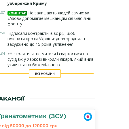
узбережжя Криму
:07
Не залишають людей самих: як
КОМЕНТАР
«Азов» допомагає мешканцям сіл біля лінії
фронту
:50
Підписали контракти із зс рф, щоб
воювати проти України: двох зрадників
засуджено до 15 років ув’язнення
:34
«Не голитися, не митися і скаржитися на
сусідів»: у Харкові викрили лікаря, який вчив
ухилянта на божевільного
ВСІ НОВИНИ
АКАНСІЇ
Гранатометник (ЗСУ)
від 50000 до 120000 грн