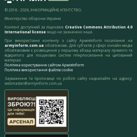
© 2018 - 2026, ІНФОРМАЦІЙНЕ АГЕНТСТВО,
Міністерство оборони України
Контент доступний за ліцензією
Creative Commons Attribution 4.0
International license
якщо не зазначено інше.
При використанні контенту з сайту АрміяInform посилання на
armyinform.com.ua
обов’язкове. Для суб’єктів у сфері онлайн-медіа
обов’язковим є розміщення у першому абзаці матеріалу прямого та
відкритого для пошукових систем гіперпосилання на цитований
матеріал.
Політика користування сайтом АрміяInform
Політика використання файлів cookie
Зауваження та пропозиції по роботі сайту надсилайте на адресу:
webmaster@armyinform.com.ua