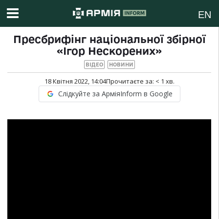
EN
Пресбрифінг національної збірної
«Ігор Нескорених»
ВІДЕО
НОВИНИ
18 Квітня 2022, 14:04
Прочитаєте за:
< 1
хв.
Слідкуйте за АрміяInform в Google