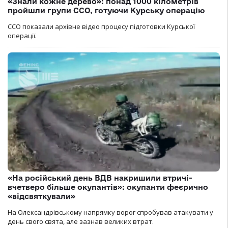
«Знали кожне дерево»: понад 1000 кілометрів
пройшли групи ССО, готуючи Курську операцію
ССО показали архівне відео процесу підготовки Курської
операції.
«На російський день ВДВ накришили втричі-
вчетверо більше окупантів»: окупанти феєрично
«відсвяткували»
На Олександрівському напрямку ворог спробував атакувати у
день свого свята, але зазнав великих втрат.