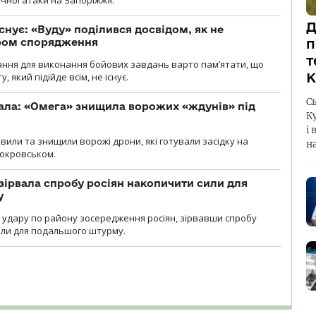
ічної атаки на Запоріжжя.
Д
снує: «Вуду» поділився досвідом, як не
п
ром спорядження
т
ання для виконання бойових завдань варто пам’ятати, що
К
 який підійде всім, не існує.
С
ала: «Омега» знищила ворожих «ждунів» під
К
і 
вили та знищили ворожі дрони, які готували засідку на
н
Покровськом.
зірвала спробу росіян накопичити сили для
у
и удару по району зосередження росіян, зірвавши спробу
или для подальшого штурму.