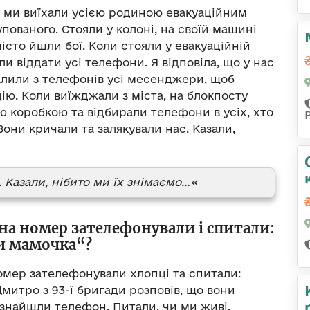
я ми виїхали усією родиною евакуаційним
пованого. Стояли у колоні, на своїй машині
місто йшли бої. Коли стояли у евакуаційній
ли віддати усі телефони. Я відповіла, що у нас
алили з телефонів усі месенджери, щоб
ію. Коли виїжджали з міста, на блокпосту
ою коробкою та відбирали телефони в усіх, хто
Вони кричали та залякували нас. Казали,
. Казали, нібито ми їх знімаємо…«
на номер зателефонували і спитали:
и мамочка“?
омер зателефонували хлопці та спитали:
 Дмитро з 93-ї бригади розповів, що вони
 знайшли телефон. Питали, чи ми живі.