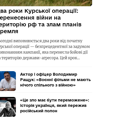
ва роки Курської операції:
еренесення війни на
ериторію рф та злам планів
ремля
ьогодні виповнюється два роки від початку
урської операції — безпрецедентної за задумом
виконанням кампанії, яка перенесла бойові дії
а територію держави-агресора. Цей крок…
Актор і офіцер Володимир
Ращук: «Воєнні фільми не мають
нічого спільного з війною»
«Це зло має бути переможене»:
історія українця, який пережив
російський полон