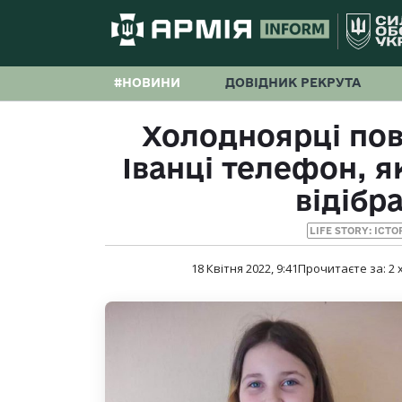
#НОВИНИ
ДОВІДНИК РЕКРУТА
Холодноярці пов
Іванці телефон, я
відібр
LIFE STORY: ІСТО
18 Квітня 2022, 9:41
Прочитаєте за:
2