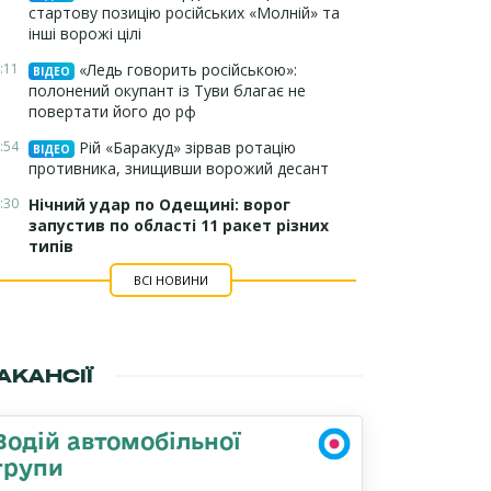
стартову позицію російських «Молній» та
інші ворожі цілі
:11
«Ледь говорить російською»:
ВІДЕО
полонений окупант із Туви благає не
повертати його до рф
:54
Рій «Баракуд» зірвав ротацію
ВІДЕО
противника, знищивши ворожий десант
:30
Нічний удар по Одещині: ворог
запустив по області 11 ракет різних
типів
ВСІ НОВИНИ
АКАНСІЇ
Водій автомобільної
групи