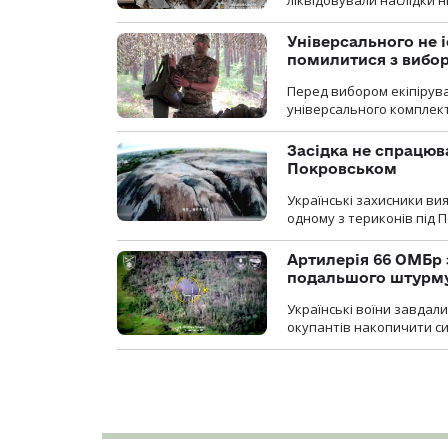
ліквідовували наслідки н
Універсального не і
помилитися з вибо
Перед вибором екіпірув
універсального комплекту,
Засідка не спрацюв
Покровськом
Українські захисники вия
одному з териконів під 
Артилерія 66 ОМБр 
подальшого штурм
Українські воїни завдал
окупантів накопичити с