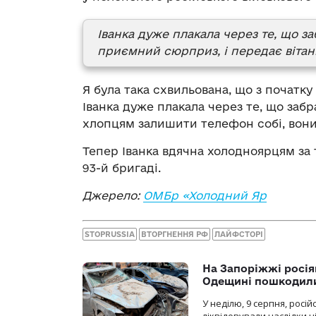
Іванка дуже плакала через те, що з
приємний сюрприз, і передає вітанн
Я була така схвильована, що з початку
Іванка дуже плакала через те, що забр
хлопцям залишити телефон собі, вони
Тепер Іванка вдячна холодноярцям за
93-й бригаді.
Джерело:
ОМБр «Холодний Яр
STOPRUSSIA
ВТОРГНЕННЯ РФ
ЛАЙФСТОРІ
На Запоріжжі росія
Одещині пошкодили
У неділю, 9 серпня, росі