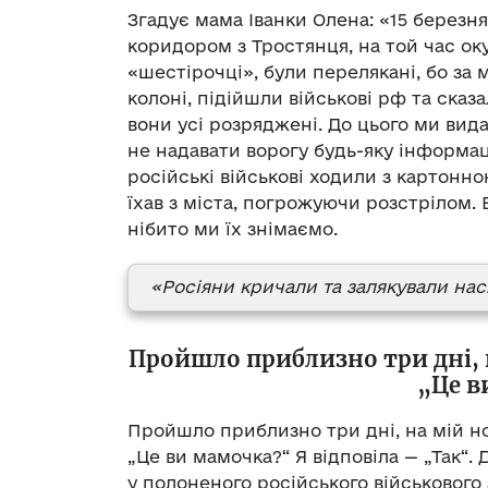
Згадує мама Іванки Олена: «15 березн
коридором з Тростянця, на той час оку
«шестірочці», були перелякані, бо за 
колоні, підійшли військові рф та сказа
вони усі розряджені. До цього ми вид
не надавати ворогу будь-яку інформац
російські військові ходили з картонн
їхав з міста, погрожуючи розстрілом. 
нібито ми їх знімаємо.
«Росіяни кричали та залякували нас
Пройшло приблизно три дні, 
„Це в
Пройшло приблизно три дні, на мій н
„Це ви мамочка?“ Я відповіла — „Так“.
у полоненого російського військового