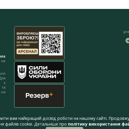
pr
ons
не
orm
Для
м є
 та
 на
 на
чити вам найкращий досвід роботи на нашому сайті. Продовжу
я файлів cookie. Детальніше про
політику використання фай