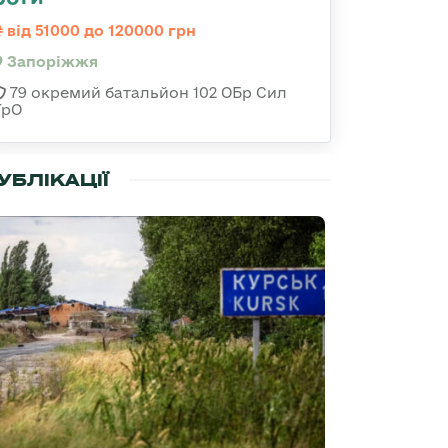
від 51000 до 120000 грн
Запоріжжя
79 окремий батальйон 102 ОБр Сил
ТрО
УБЛІКАЦІЇ