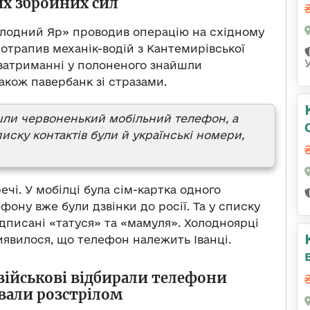
их збройних сил
олодний Яр» проводив операцію на східному
отрапив механік-водій з Кантемирівської
 затриманні у полоненого знайшли
акож павербанк зі стразами.
шли червоненький мобільний телефон, а
писку контактів були й українські номери,
ечі. У мобілці була сім-картка одного
ефону вже були дзвінки до росії. Та у списку
ідписані «татуся» та «мамуля». Холодноярці
иявилося, що телефон належить Іванці.
 військові відбирали телефони
вали розстрілом