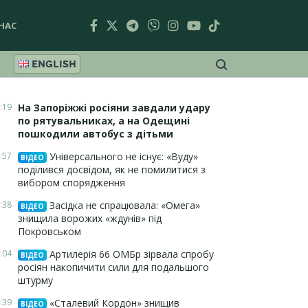
НАС
ENGLISH
:19
На Запоріжжі росіяни завдали удару
по рятувальниках, а на Одещині
пошкодили автобус з дітьми
:57
Універсального не існує: «Вуду»
ВІДЕО
поділився досвідом, як не помилитися з
вибором спорядження
:38
Засідка не спрацювала: «Омега»
ВІДЕО
знищила ворожих «ждунів» під
Покровськом
:04
Артилерія 66 ОМБр зірвала спробу
ВІДЕО
росіян накопичити сили для подальшого
штурму
:39
«Сталевий Кордон» знищив
ВІДЕО