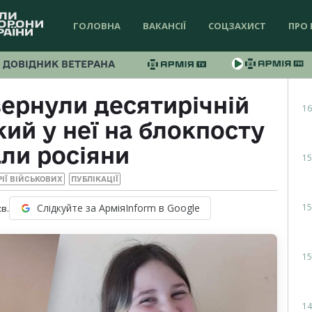
ГОЛОВНА
ВАКАНСІЇ
СОЦЗАХИСТ
ПРО 
ДОВІДНИК ВЕТЕРАНА
ернули десятирічній
16
кий у неї на блокпосту
али росіяни
15
РІЇ ВІЙСЬКОВИХ
ПУБЛІКАЦІЇ
15
Слідкуйте за АрміяInform в Google
хв.
15
14