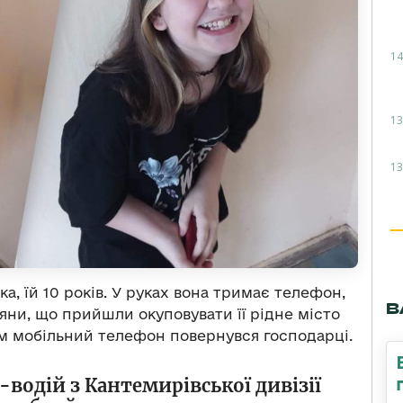
14
13
13
ка, їй 10 років. У руках вона тримає телефон,
В
іяни, що прийшли окуповувати її рідне місто
м мобільний телефон повернувся господарці.
водій з Кантемирівської дивізії