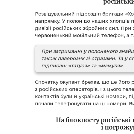
російськ
Розвідувальний підрозділ бригади «Х
напрямку. У полон до наших хлопців п
дивізії російських збройних сил. При
червоненький мобільний телефон, а т
При затриманні у полоненого знай
також павербанк зі стразами. Та у с
підписані «татуся» та «мамуля».
Спочатку окупант брехав, що це його р
з російських операторів. І з цього тел
контактів були й українські номери, п
почали телефонувати на ці номери. В
На блокпосту російські
і погрожу