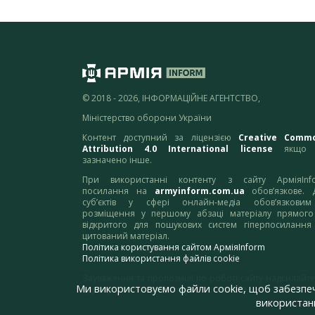
© 2018 - 2026, ІНФОРМАЦІЙНЕ АГЕНТСТВО,
Міністерство оборони України
Контент доступний за ліцензією
Creative Comm
Attribution 4.0 International license
якщо 
зазначено інше.
При використанні контенту з сайту АрміяInf
посилання на
armyinform.com.ua
обов’язкове. 
суб’єктів у сфері онлайн-медіа обов’язкови
розміщення у першому абзаці матеріалу прямого
відкритого для пошукових систем гіперпосилання
цитований матеріал.
Політика користування сайтом АрміяInform
Політика використання файлів cookie
Зауваження та пропозиції по роботі сайту надсилайте
Ми використовуємо файли cookie, щоб забезпе
адресу:
webmaster@armyinform.com.ua
використанн