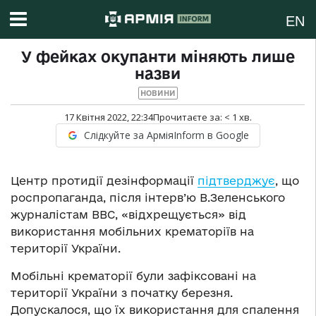
EN
У фейках окупанти міняють лише
назви
НОВИНИ
17 Квітня 2022, 22:34
Прочитаєте за:
< 1
хв.
Слідкуйте за АрміяInform в Google
Центр протидії дезінформації
підтверджує
, що
роспропаганда, після інтерв’ю В.Зеленського
журналістам ВВС, «відхрещується» від
використання мобільних крематоріїв на
території України.
Мобільні крематорії були зафіксовані на
території України з початку березня.
Допускалося, що їх використання для спалення