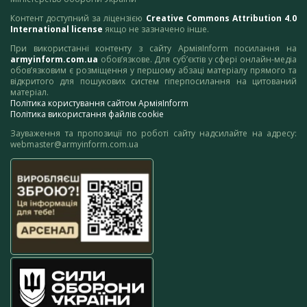
Контент доступний за ліцензією
Creative Commons Attribution 4.0
International license
якщо не зазначено інше.
При використанні контенту з сайту АрміяInform посилання на
armyinform.com.ua
обов’язкове. Для суб’єктів у сфері онлайн-медіа
обов’язковим є розміщення у першому абзаці матеріалу прямого та
відкритого для пошукових систем гіперпосилання на цитований
матеріал.
Політика користування сайтом АрміяInform
Політика використання файлів cookie
Зауваження та пропозиції по роботі сайту надсилайте на адресу:
webmaster@armyinform.com.ua