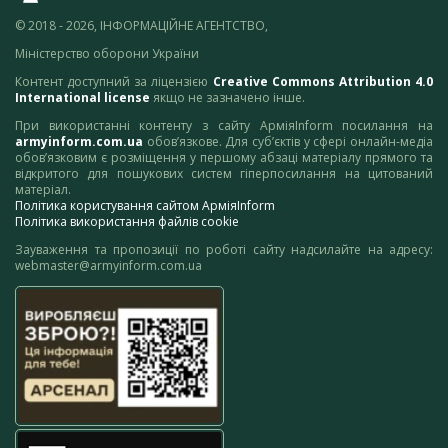
© 2018 - 2026, ІНФОРМАЦІЙНЕ АГЕНТСТВО,
Міністерство оборони України
Контент доступний за ліцензією
Creative Commons Attribution 4.0
International license
якщо не зазначено інше.
При використанні контенту з сайту АрміяInform посилання на
armyinform.com.ua
обов’язкове. Для суб’єктів у сфері онлайн-медіа
обов’язковим є розміщення у першому абзаці матеріалу прямого та
відкритого для пошукових систем гіперпосилання на цитований
матеріал.
Політика користування сайтом АрміяInform
Політика використання файлів cookie
Зауваження та пропозиції по роботі сайту надсилайте на адресу:
webmaster@armyinform.com.ua