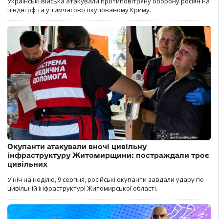
Українські війська атакували протиповітряну оборону росіян на
півдні рф та у тимчасово окупованому Криму.
Окупанти атакували вночі цивільну
інфраструктуру Житомирщини: постраждали троє
цивільних
У ніч на неділю, 9 серпня, російські окупанти завдали удару по
цивільній інфраструктурі Житомирської області.