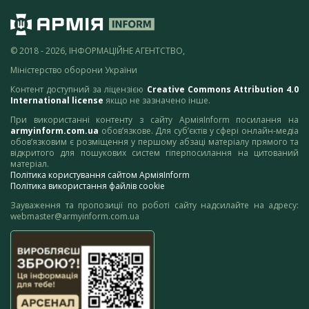
© 2018 - 2026, ІНФОРМАЦІЙНЕ АГЕНТСТВО,
Міністерство оборони України
Контент доступний за ліцензією
Creative Commons Attribution 4.0
International license
якщо не зазначено інше.
При використанні контенту з сайту АрміяInform посилання на
armyinform.com.ua
обов’язкове. Для суб’єктів у сфері онлайн-медіа
обов’язковим є розміщення у першому абзаці матеріалу прямого та
відкритого для пошукових систем гіперпосилання на цитований
матеріал.
Політика користування сайтом АрміяInform
Політика використання файлів cookie
Зауваження та пропозиції по роботі сайту надсилайте на адресу:
webmaster@armyinform.com.ua