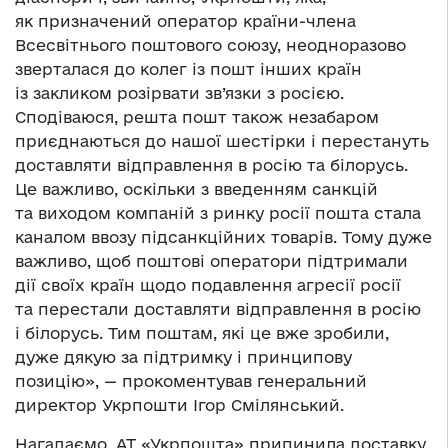
як призначений оператор країни-члена
Всесвітнього поштового союзу, неодноразово
зверталася до колег із пошт інших країн
із закликом розірвати зв’язки з росією.
Сподіваюся, решта пошт також незабаром
приєднаються до нашої шестірки і перестануть
доставляти відправлення в росію та білорусь.
Це важливо, оскільки з введенням санкцій
та виходом компаній з ринку росії пошта стала
каналом ввозу підсанкційних товарів. Тому дуже
важливо, щоб поштові оператори підтримали
дії своїх країн щодо подавлення агресії росії
та перестали доставляти відправлення в росію
і білорусь. Тим поштам, які це вже зробили,
дуже дякую за підтримку і принципову
позицію», — прокоментував генеральний
директор Укрпошти Ігор Смілянський.
Нагадаємо, АТ «Укрпошта» припинила доставку