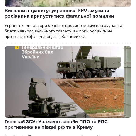
Вигнали з туалету: українські FPV змусили
росіянина припуститися фатальної помилки
Українські оператори безпілотних систем змусили окупанта
бігати навколо вуличного туалету, аж поки росіянин не
припустився фатальної для себе помилки.
Генштаб ЗСУ: Уражено засоби ППО та РЛС
противника на півдні рф та в Криму