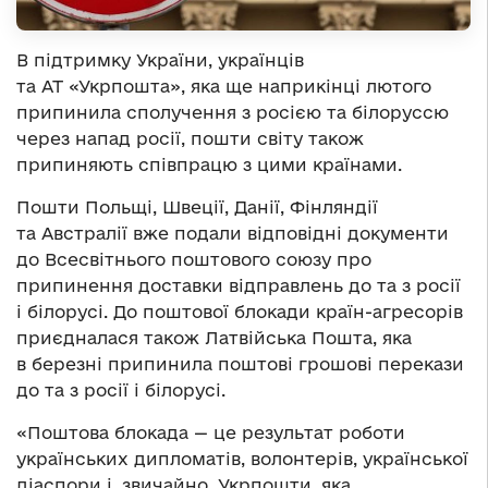
В підтримку України, українців
та АТ «Укрпошта», яка ще наприкінці лютого
припинила сполучення з росією та білоруссю
через напад росії, пошти світу також
припиняють співпрацю з цими країнами.
Пошти Польщі, Швеції, Данії, Фінляндії
та Австралії вже подали відповідні документи
до Всесвітнього поштового союзу про
припинення доставки відправлень до та з росії
і білорусі. До поштової блокади країн-агресорів
приєдналася також Латвійська Пошта, яка
в березні припинила поштові грошові перекази
до та з росії і білорусі.
«Поштова блокада — це результат роботи
українських дипломатів, волонтерів, української
діаспори і, звичайно, Укрпошти, яка,