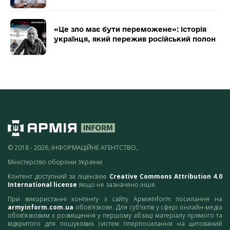
«Це зло має бути переможене»: історія
українця, який пережив російський полон
© 2018 - 2026, ІНФОРМАЦІЙНЕ АГЕНТСТВО,
Міністерство оборони України
Контент доступний за ліцензією
Creative Commons Attribution 4.0
International license
якщо не зазначено інше.
При використанні контенту з сайту АрміяInform посилання на
armyinform.com.ua
обов’язкове. Для суб’єктів у сфері онлайн-медіа
обов’язковим є розміщення у першому абзаці матеріалу прямого та
відкритого для пошукових систем гіперпосилання на цитований