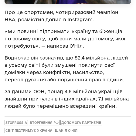
Про це спортсмен, чотириразовий чемпіон
НБА, розмістив допис в Instagram.
«Ми повинні підтримати Україну та біженців
по всьому світу, щоб вони мали допомогу, якої
потребують», — написав О’Ніл.
Водночас він зазначив, що 82,4 мільйона людей
в усьому світі були змушені покинути свої
домівки через конфлікти, насильство,
переслідування або порушення прав людини.
За даними ООН, понад 4,6 мільйона українців
знайшли притулок в інших країнах; 7,1 мільйона
людей було переміщено всередині країни.
STOPRUSSIA
ВТОРГНЕННЯ РФ
ДОПОМОГА ПАРТНЕРІВ
СВІТ ПІДТРИМУЄ УКРАЇНУ
ШАКІЛ О’НІЛ