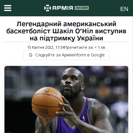
EN
Легендарний американський
баскетболіст Шакіл О’Ніл виступив
на підтримку України
15 Квітня 2022, 17:34
Прочитаєте за:
< 1
хв.
Слідкуйте за АрміяInform в Google