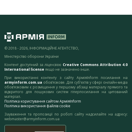
© 2018 - 2026, ІНФОРМАЦІЙНЕ АГЕНТСТВО,
Міністерство оборони України
Контент доступний за ліцензією
Creative Commons Attribution 4.0
International license
якщо не зазначено інше.
При використанні контенту з сайту АрміяInform посилання на
armyinform.com.ua
обов’язкове. Для суб’єктів у сфері онлайн-медіа
обов’язковим є розміщення у першому абзаці матеріалу прямого та
відкритого для пошукових систем гіперпосилання на цитований
матеріал.
Політика користування сайтом АрміяInform
Політика використання файлів cookie
Зауваження та пропозиції по роботі сайту надсилайте на адресу:
webmaster@armyinform.com.ua