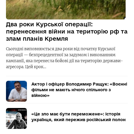
Два роки Курської операції:
перенесення війни на територію рф та
злам планів Кремля
Сьогодні виповнюється два роки від початку Курської
операції — безпрецедентної за задумом і виконанням
кампанії, яка перенесла бойові дії на територію держави-
агресора. Цей крок…
Актор і офіцер Володимир Ращук: «Воєнні
фільми не мають нічого спільного з
війною»
«Це зло має бути переможене»: історія
українця, який пережив російський полон