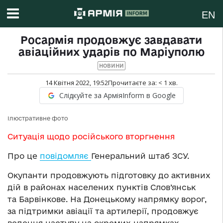
EN
Росармія продовжує завдавати
авіаційних ударів по Маріуполю
НОВИНИ
14 Квітня 2022, 19:52
Прочитаєте за:
< 1
хв.
Слідкуйте за АрміяInform в Google
Ілюстративне фото
Ситуація щодо російського вторгнення
Про це
повідомляє
Генеральний штаб ЗСУ.
Окупанти продовжують підготовку до активних
дій в районах населених пунктів Слов’янськ
та Барвінкове. На Донецькому напрямку ворог,
за підтримки авіації та артилерії, продовжує