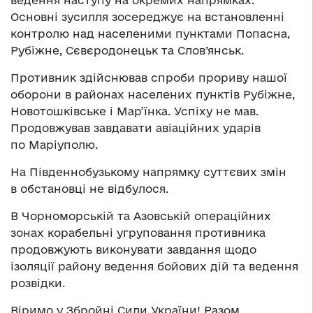
ведення наступу на окремих напрямках.
Основні зусилля зосереджує на встановленні
контролю над населеними пунктами Попасна,
Рубіжне, Сєвєродонецьк та Слов’янськ.
Противник здійснював спроби прориву нашої
оборони в районах населених пунктів Рубіжне,
Новотошківське і Мар’їнка. Успіху не мав.
Продовжував завдавати авіаційних ударів
по Маріуполю.
На Південнобузькому напрямку суттєвих змін
в обстановці не відбулося.
В Чорноморській та Азовській операційних
зонах корабельні угруповання противника
продовжують виконувати завдання щодо
ізоляції району ведення бойових дій та ведення
розвідки.
Віримо у Збройні Сили України! Разом