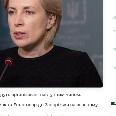
19
19
19
19
удуть організовані наступним чином.
В
кмак та Енергодар до Запоріжжя на власному