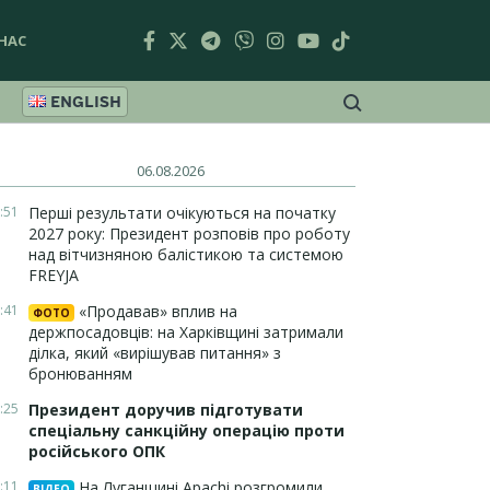
НАС
ENGLISH
06.08.2026
:51
Перші результати очікуються на початку
2027 року: Президент розповів про роботу
над вітчизняною балістикою та системою
FREYJA
:41
«Продавав» вплив на
ФОТО
держпосадовців: на Харківщині затримали
ділка, який «вирішував питання» з
бронюванням
:25
Президент доручив підготувати
спеціальну санкційну операцію проти
російського ОПК
:11
На Луганщині Apachi розгромили
ВІДЕО