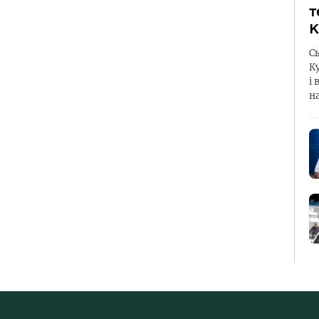
т
К
С
К
і 
н