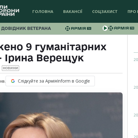
ГОЛОВНА
ВАКАНСІЇ
СОЦЗАХИСТ
ПРО 
ДОВІДНИК ВЕТЕРАНА
жено 9 гуманітарних
— Ірина Верещук
20
НОВИНИ
Слідкуйте за АрміяInform в Google
хв.
20
20
20