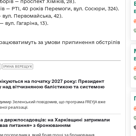
орів — проспект Хіміків, 28).
 — РТІ, 40 років Перемоги, вул. Сосюри, 324).
 вул. Первомайська, 42).
 вул. Гагаріна, 13).
рацюватимуть за умови припинення обстрілів
И
ІРИНА ВЕРЕЩУК
чікуються на початку 2027 року: Президент
у над вітчизняною балістикою та системою
димир Зеленський повідомив, що програма FREYJA вже
ної реалізації.
а держпосадовців: на Харківщині затримали
ував питання» з бронюванням
и посередника, який брав гроші за бронювання.