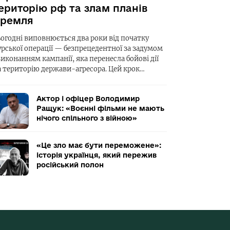
ериторію рф та злам планів
ремля
ьогодні виповнюється два роки від початку
урської операції — безпрецедентної за задумом
виконанням кампанії, яка перенесла бойові дії
а територію держави-агресора. Цей крок…
Актор і офіцер Володимир
Ращук: «Воєнні фільми не мають
нічого спільного з війною»
«Це зло має бути переможене»:
історія українця, який пережив
російський полон