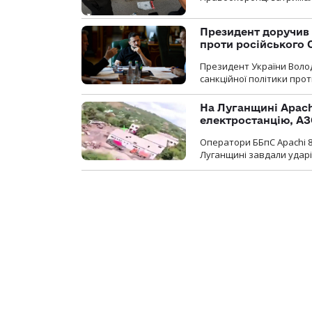
Президент доручив 
проти російського
Президент України Воло
санкційної політики проти
На Луганщині Apach
електростанцію, АЗ
Оператори ББпС Apachi 8
Луганщині завдали ударів