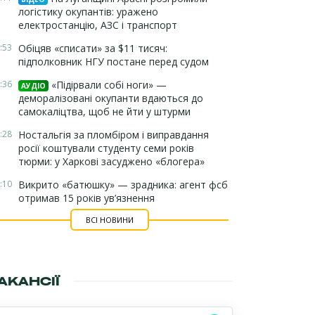
логістику окупантів: уражено
електростанцію, АЗС і транспорт
:53
Обіцяв «списати» за $11 тисяч:
підполковник НГУ постане перед судом
:36
«Підірвали собі ноги» —
АУДІО
деморалізовані окупанти вдаються до
самокаліцтва, щоб не йти у штурми
:28
Ностальгія за пломбіром і виправдання
росії коштували студенту семи років
тюрми: у Харкові засуджено «блогера»
:10
Викрито «батюшку» — зрадника: агент фсб
отримав 15 років ув’язнення
ВСІ НОВИНИ
АКАНСІЇ