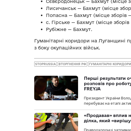
Сєвєродонецьк — Бахмут (місце зб
Лисичанськ — Бахмут (місце зборів
Попасна — Бахмут (місце зборів —
с. Гірське — Бахмут (місце зборів —
Рубіжне — Бахмут.
Гуманітарні коридори на Луганщині п
з боку окупаційних військ.
STOPRUSSIA
ВТОРГНЕННЯ РФ
ГУМАНІТАРНІ КОРИДОР
Перші результати о
розповів про робот
FREYJA
Президент України Воло
перебуває на етапі актив
«Продавав» вплив н
ділка, який «виріш
Правоохоронці затримал