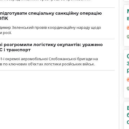
підготувати спеціальну санкційну операцію
 ОПК
димир Зеленський провів координаційну нараду щодо
 росії.
i розгромили логістику окупантів: уражено
С і транспорт
1-ї окремої аеромобільної Слобожанської бригади на
 по ключових об’єктах логістики російських військ.