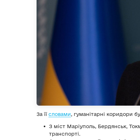
За її
словами
, гуманітарні коридори б
З міст Маріуполь, Бердянськ, То
транспорті.