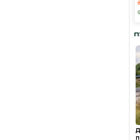
П
Д
п