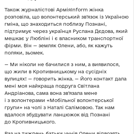
Також журналістові АрміяInform жінка
розповіла, що волонтерський зв’язок із Україною
гміна, що знаходиться поблизу Познані,
підтримує через українця Руслана Дєдова, який
мешкає у Любліні і є власником транспортної
фірми. Він — земляк Олени, або, як кажуть
поляки, зьомек.
— Ми ніколи не бачилися з ним, а виявилося,
що жили в Кропивницькому на сусідніх
вулицях! — говорить жінка. — Його контакт дала
мені моя найкраща подруга Світлана
Андріанова, сама вона зв’язала мене
і з волонтерами «Мобільної волонтерської
групи» на чолі з Наталі Салімовою. Так нам
вдалося збудувати ланцюжок від Познані
до Кропивницького.
Раз на тиждень батьки учнів Олени відвозять