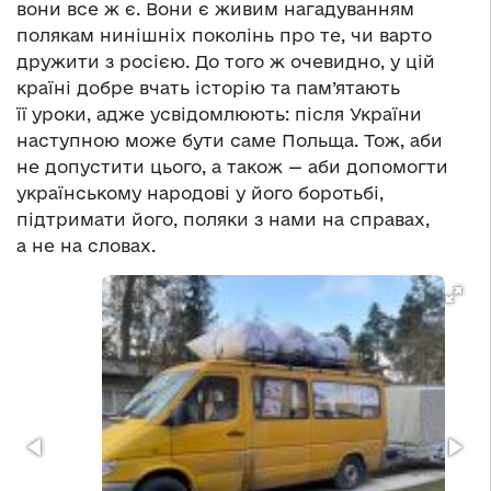
вони все ж є. Вони є живим нагадуванням
полякам нинішніх поколінь про те, чи варто
дружити з росією. До того ж очевидно, у цій
країні добре вчать історію та пам’ятають
її уроки, адже усвідомлюють: після України
наступною може бути саме Польща. Тож, аби
не допустити цього, а також — аби допомогти
українському народові у його боротьбі,
підтримати його, поляки з нами на справах,
а не на словах.