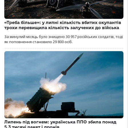
«Треба більше»: у липні кількість вбитих окупантів
трохи перевищила кількість залучених до війська
За минулий місяць було знищено 30 957 російських солдатів, тоді
як поповнення становило 29 800 осіб.
Липень під вогнем: українська ППО збила понад
5,3 тисячі ракет і дронів