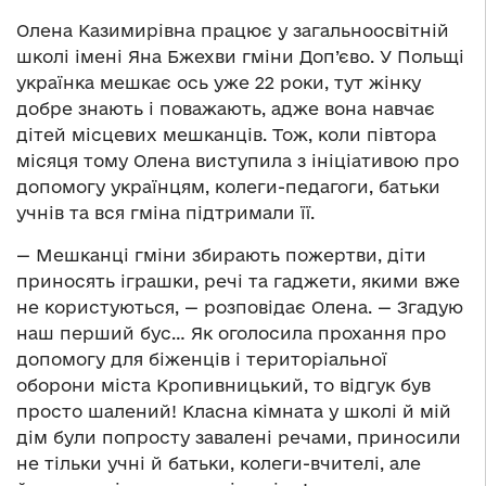
Олена Казимирівна працює у загальноосвітній
школі імені Яна Бжехви гміни Доп’єво. У Польщі
українка мешкає ось уже 22 роки, тут жінку
добре знають і поважають, адже вона навчає
дітей місцевих мешканців. Тож, коли півтора
місяця тому Олена виступила з ініціативою про
допомогу українцям, колеги-педагоги, батьки
учнів та вся гміна підтримали її.
— Мешканці гміни збирають пожертви, діти
приносять іграшки, речі та гаджети, якими вже
не користуються, — розповідає Олена. — Згадую
наш перший бус… Як оголосила прохання про
допомогу для біженців і територіальної
оборони міста Кропивницький, то відгук був
просто шалений! Класна кімната у школі й мій
дім були попросту завалені речами, приносили
не тільки учні й батьки, колеги-вчителі, але