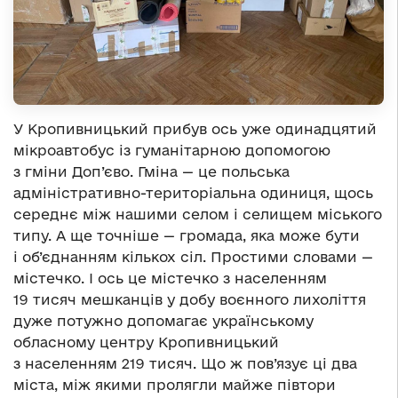
У Кропивницький прибув ось уже одинадцятий
мікроавтобус із гуманітарною допомогою
з гміни Доп’єво. Гміна — це польська
адміністративно-територіальна одиниця, щось
середнє між нашими селом і селищем міського
типу. А ще точніше — громада, яка може бути
і об’єднанням кількох сіл. Простими словами —
містечко. І ось це містечко з населенням
19 тисяч мешканців у добу воєнного лихоліття
дуже потужно допомагає українському
обласному центру Кропивницький
з населенням 219 тисяч. Що ж пов’язує ці два
міста, між якими пролягли майже півтори