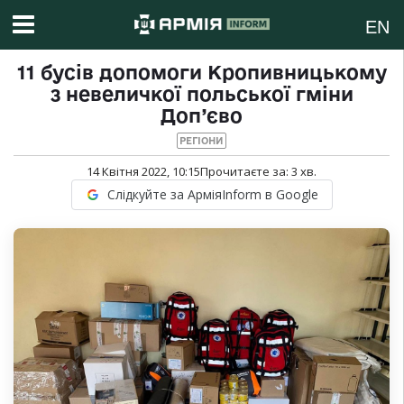
EN
11 бусів допомоги Кропивницькому
з невеличкої польської гміни
Доп’єво
РЕГІОНИ
14 Квітня 2022, 10:15
Прочитаєте за:
3
хв.
Слідкуйте за АрміяInform в Google