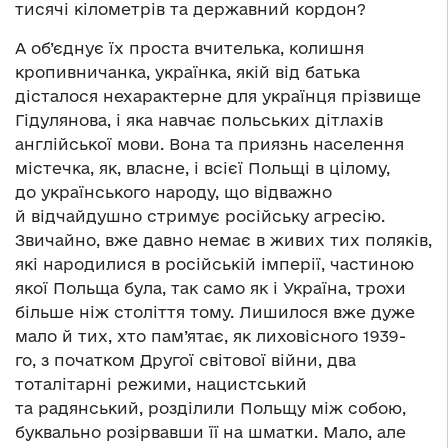
тисячі кілометрів та державний кордон?
А об’єднує їх проста вчителька, колишня
кропивничанка, українка, якій від батька
дісталося нехарактерне для українця прізвище
Гідулянова, і яка навчає польських дітлахів
англійської мови. Вона та приязнь населення
містечка, як, власне, і всієї Польщі в цілому,
до українського народу, що відважно
й відчайдушно стримує російську агресію.
Звичайно, вже давно немає в живих тих поляків,
які народилися в російській імперії, частиною
якої Польща була, так само як і Україна, трохи
більше ніж століття тому. Лишилося вже дуже
мало й тих, хто пам’ятає, як лиховісного 1939-
го, з початком Другої світової війни, два
тоталітарні режими, нацистський
та радянський, розділили Польщу між собою,
буквально розірвавши її на шматки. Мало, але