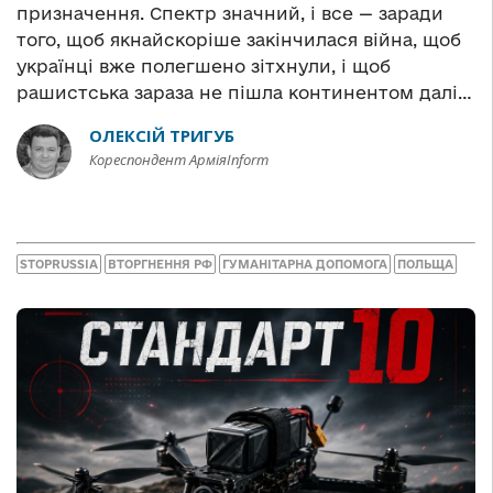
призначення. Спектр значний, і все — заради
того, щоб якнайскоріше закінчилася війна, щоб
українці вже полегшено зітхнули, і щоб
рашистська зараза не пішла континентом далі…
ОЛЕКСІЙ ТРИГУБ
Кореспондент АрміяInform
STOPRUSSIA
ВТОРГНЕННЯ РФ
ГУМАНІТАРНА ДОПОМОГА
ПОЛЬЩА