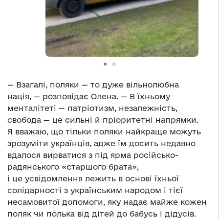
— Взагалі, поляки — то дуже вільнолюбна
нація, — розповідає Олена. — В їхньому
менталітеті — патріотизм, незалежність,
свобода — це сильні й пріоритетні напрямки.
Я вважаю, що тільки поляки найкраще можуть
зрозуміти українців, адже їм досить недавно
вдалося вирватися з під ярма російсько-
радянського «старшого брата»,
і це усвідомлення лежить в основі їхньої
солідарності з українським народом і тієї
несамовитої допомоги, яку надає майже кожен
поляк чи полька від дітей до бабусь і дідусів.