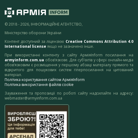
© 2018 - 2026, ІНФОРМАЦІЙНЕ АГЕНТСТВО,
Міністерство оборони України
Контент доступний за ліцензією
Creative Commons Attribution 4.0
International license
якщо не зазначено інше.
При використанні контенту з сайту АрміяInform посилання на
armyinform.com.ua
обов’язкове. Для суб’єктів у сфері онлайн-медіа
обов’язковим є розміщення у першому абзаці матеріалу прямого та
відкритого для пошукових систем гіперпосилання на цитований
матеріал.
Політика користування сайтом АрміяInform
Політика використання файлів cookie
Зауваження та пропозиції по роботі сайту надсилайте на адресу:
webmaster@armyinform.com.ua