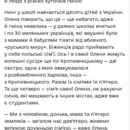
й люди з різних куточків гміни!
Нині у школі навчається десять дітей з України.
Олена говорить, що це — ще небагато, адже
й гміна невелика — у деяких школах вчиться
і по 30 маленьких українців, які змушені були
з мамами й бабусями тікати від вбивчого
«руського миру». Біженців радо приймають
у себе польські сім’ї. Ось і в самої Олени живуть
колишні сусіди ще по Кропивницькому — дві
сестри, одна з яких евакуювалася
з розбомбленого Харкова, інша —
з Кропивницького. Разом із сім’ями їх п’ятеро.
Та ще четверо — сім’я самої Олени, не рахуючи
синів, які мешкають в інших містах, адже вже
є студентами.
— Ми з чоловіком, донька, мама та п’ятеро
земляків — загалом нас дев’ятеро, живемо
великою дружньою сім’єю, — каже Олена.