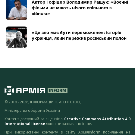
Актор і офіцер Володимир Ращук: «Воєнні
фільми не мають нічого спільного з
війною»
«Це зло має бути переможене»: історія
українця, який пережив російський полон
© 2018 - 2026, ІНФОРМАЦІЙНЕ АГЕНТСТВО,
Міністерство оборони України
Контент доступний за ліцензією
Creative Commons Attribution 4.0
International license
якщо не зазначено інше.
При використанні контенту з сайту АрміяInform посилання на