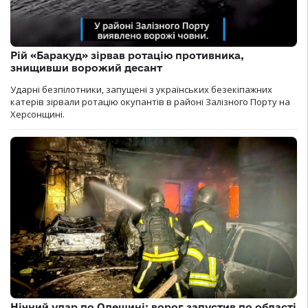
Рій «Баракуд» зірвав ротацію противника,
знищивши ворожий десант
Ударні безпілотники, запущені з українських безекіпажних
катерів зірвали ротацію окупантів в районі Залізного Порту на
Херсонщині.
Нічний удар по Одещині: ворог запустив по області