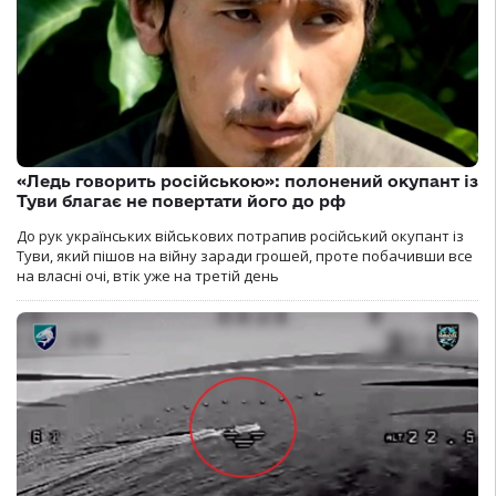
«Ледь говорить російською»: полонений окупант із
Туви благає не повертати його до рф
До рук українських військових потрапив російський окупант із
Туви, який пішов на війну заради грошей, проте побачивши все
на власні очі, втік уже на третій день