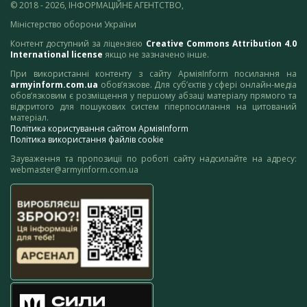
© 2018 - 2026, ІНФОРМАЦІЙНЕ АГЕНТСТВО,
Міністерство оборони України
Контент доступний за ліцензією
Creative Commons Attribution 4.0
International license
якщо не зазначено інше.
При використанні контенту з сайту АрміяInform посилання на
armyinform.com.ua
обов’язкове. Для суб’єктів у сфері онлайн-медіа
обов’язковим є розміщення у першому абзаці матеріалу прямого та
відкритого для пошукових систем гіперпосилання на цитований
матеріал.
Політика користування сайтом АрміяInform
Політика використання файлів cookie
Зауваження та пропозиції по роботі сайту надсилайте на адресу:
webmaster@armyinform.com.ua