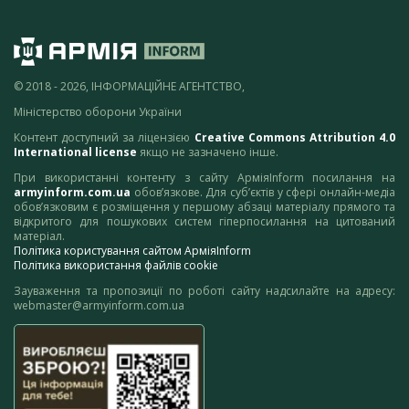
© 2018 - 2026, ІНФОРМАЦІЙНЕ АГЕНТСТВО,
Міністерство оборони України
Контент доступний за ліцензією
Creative Commons Attribution 4.0
International license
якщо не зазначено інше.
При використанні контенту з сайту АрміяInform посилання на
armyinform.com.ua
обов’язкове. Для суб’єктів у сфері онлайн-медіа
обов’язковим є розміщення у першому абзаці матеріалу прямого та
відкритого для пошукових систем гіперпосилання на цитований
матеріал.
Політика користування сайтом АрміяInform
Політика використання файлів cookie
Зауваження та пропозиції по роботі сайту надсилайте на адресу:
webmaster@armyinform.com.ua