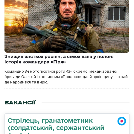
Знищив шістьох росіян, а сімох взяв у полон:
історія командира «Гіря»
Командир 3-ї мотопіхотної роти 43-ї окремої механізованої
бригади Олексій із позивним «Гіря» захищає Харківщину — край,
де народився та виріс.
ВАКАНСІЇ
Стрілець, гранатометник
(солдатський, сержантський