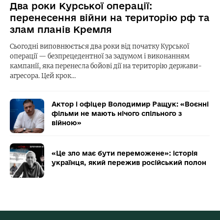
Два роки Курської операції:
перенесення війни на територію рф та
злам планів Кремля
Сьогодні виповнюється два роки від початку Курської
операції — безпрецедентної за задумом і виконанням
кампанії, яка перенесла бойові дії на територію держави-
агресора. Цей крок…
Актор і офіцер Володимир Ращук: «Воєнні
фільми не мають нічого спільного з
війною»
«Це зло має бути переможене»: історія
українця, який пережив російський полон