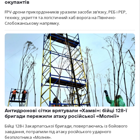
окупантів
FPV-дрони прикордонників уразили засоби зв’язку, РЕБ і РЕР,
техніку, укриття та логістичний хаб ворога на Північно-
Слобожанському напрямку.
Антидронові сітки врятували «Хамві»: бійці 128-ї
бригади пережили атаку російської «Молнії»
Бійці 128-ї Закарпатської бригади, повертаючись із бойового
завдання, потрапили під атаку російського ударного
безпілотника «Молнія».