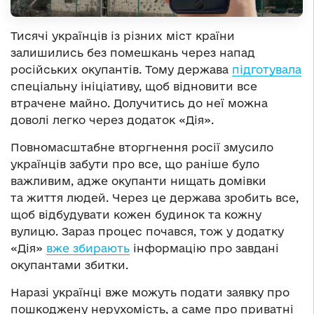
Тисячі українців із різних міст країни
залишились без помешкань через напад
російських окупантів. Тому держава
підготувала
спеціальну ініціативу, щоб відновити все
втрачене майно. Долучитись до неї можна
доволі легко через додаток «Дія».
Повномасштабне вторгнення росії змусило
українців забути про все, що раніше було
важливим, адже окупанти нищать домівки
та життя людей. Через це держава зробить все,
щоб відбудувати кожен будинок та кожну
вулицю. Зараз процес почався, тож у додатку
«Дія»
вже збирають
інформацію про завдані
окупантами збитки.
Наразі українці вже можуть подати заявку про
пошкоджену нерухомість, а саме про приватні