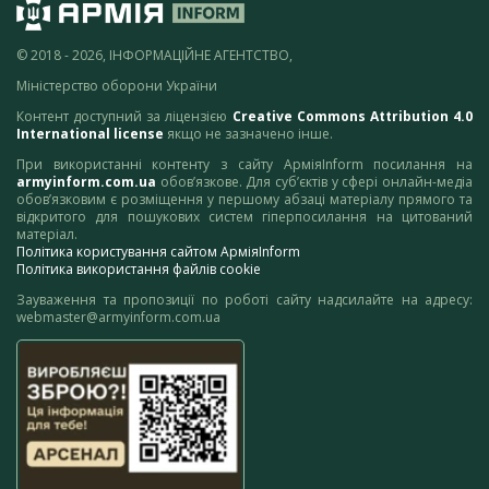
© 2018 - 2026, ІНФОРМАЦІЙНЕ АГЕНТСТВО,
Міністерство оборони України
Контент доступний за ліцензією
Creative Commons Attribution 4.0
International license
якщо не зазначено інше.
При використанні контенту з сайту АрміяInform посилання на
armyinform.com.ua
обов’язкове. Для суб’єктів у сфері онлайн-медіа
обов’язковим є розміщення у першому абзаці матеріалу прямого та
відкритого для пошукових систем гіперпосилання на цитований
матеріал.
Політика користування сайтом АрміяInform
Політика використання файлів cookie
Зауваження та пропозиції по роботі сайту надсилайте на адресу:
webmaster@armyinform.com.ua