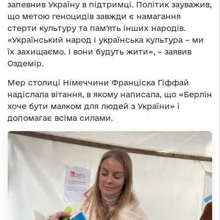
запевнив Україну в підтримці. Політик зауважив,
що метою геноцидів завжди є намагання
стерти культуру та пам’ять інших народів.
«Український народ і українська культура – ми
їх захищаємо. І вони будуть жити», – заявив
Оздемір.
Мер столиці Німеччини Франціска Гіффай
надіслала вітання, в якому написала, що «Берлін
хоче бути маяком для людей з України» і
допомагає всіма силами.