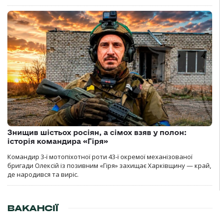
Знищив шістьох росіян, а сімох взяв у полон:
історія командира «Гіря»
Командир 3-ї мотопіхотної роти 43-ї окремої механізованої
бригади Олексій із позивним «Гіря» захищає Харківщину — край,
де народився та виріс.
ВАКАНСІЇ