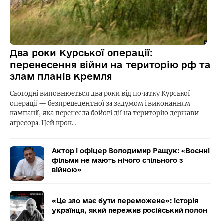
Два роки Курської операції:
перенесення війни на територію рф та
злам планів Кремля
Сьогодні виповнюється два роки від початку Курської
операції — безпрецедентної за задумом і виконанням
кампанії, яка перенесла бойові дії на територію держави-
агресора. Цей крок…
Актор і офіцер Володимир Ращук: «Воєнні
фільми не мають нічого спільного з
війною»
«Це зло має бути переможене»: історія
українця, який пережив російський полон