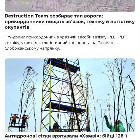
Destruction Team розбирає тил ворога:
прикордонники нищать зв’язок, техніку й логістику
окупантів
FPV-дрони прикордонників уразили засоби зв’язку, РЕБ і РЕР,
техніку, укриття та логістичний хаб ворога на Північно-
Слобожанському напрямку.
Антидронові сітки врятували «Хамві»: бійці 128-ї