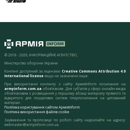
© 2018 - 2026, ІНФОРМАЦІЙНЕ АГЕНТСТВО,
Міністерство оборони України
Контент доступний за ліцензією
Creative Commons Attribution 4.0
International license
якщо не зазначено інше.
При використанні контенту з сайту АрміяInform посилання на
armyinform.com.ua
обов’язкове. Для суб’єктів у сфері онлайн-медіа
обов’язковим є розміщення у першому абзаці матеріалу прямого та
відкритого для пошукових систем гіперпосилання на цитований
матеріал.
Політика користування сайтом АрміяInform
Політика використання файлів cookie
Зауваження та пропозиції по роботі сайту надсилайте на адресу:
webmaster@armyinform.com.ua