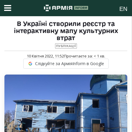
EN
В Україні створили реєстр та
інтерактивну мапу культурних
втрат
ПУБЛІКАЦІЇ
10 Квітня 2022, 11:52
Прочитаєте за:
< 1
хв.
Слідкуйте за АрміяInform в Google