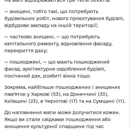
На мапі відображаються три типи об’єктів:
— знищені, тобто такі, що потребують
будівельних робіт, нового проєктування будівлі,
відбудови закладу на іншій території;
— частково знищені, — що потребують
капітального ремонту, відновлення фасаду,
перекриття даху;
— пошкоджені, — що мають пошкоджений
фасад, архітектурне оздоблення будівлі,
посічений дах, розбиті вікна тощо.
Зокрема, найбільше пошкоджених і знищених
пам’яток у Харкові (53), на Донеччині (33),
Київщині (23), в Чернігові (17) та на Сумщині (11).
До наповнення мапи може долучитися кожен.
Якщо ви стали свідками пошкодження або
знищення культурної спадщини під час