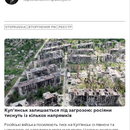
STOPRUSSIA
ВТОРГНЕННЯ РФ
РЕЄСТР
Куп’янськ залишається під загрозою: росіяни
тиснуть із кількох напрямків
Російські війська посилюють тиск на Куп’янськ із півночі та
намагаються заводити в місто малі групи. Частину окупантів