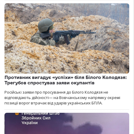
Противник вигадує «успіхи» біля Білого Колодязя:
Трегубов спростував заяви окупантів
Російські заяви про просування до Білого Колодязя не
відповідають дійсності— на Вовчанському напрямку окремі
позиції ворог втрачає від ударів українських БПЛА.