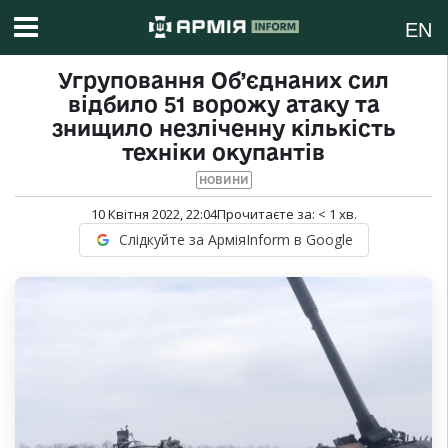
EN
Угруповання Об’єднаних сил
відбило 51 ворожу атаку та
знищило незліченну кількість
техніки окупантів
НОВИНИ
10 Квітня 2022, 22:04
Прочитаєте за:
< 1
хв.
Слідкуйте за АрміяInform в Google