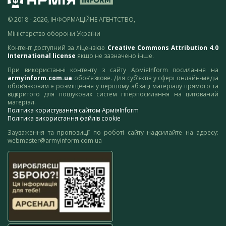
© 2018 - 2026, ІНФОРМАЦІЙНЕ АГЕНТСТВО,
Міністерство оборони України
Контент доступний за ліцензією
Creative Commons Attribution 4.0
International license
якщо не зазначено інше.
При використанні контенту з сайту АрміяInform посилання на
armyinform.com.ua
обов’язкове. Для суб’єктів у сфері онлайн-медіа
обов’язковим є розміщення у першому абзаці матеріалу прямого та
відкритого для пошукових систем гіперпосилання на цитований
матеріал.
Політика користування сайтом АрміяInform
Політика використання файлів cookie
Зауваження та пропозиції по роботі сайту надсилайте на адресу:
webmaster@armyinform.com.ua