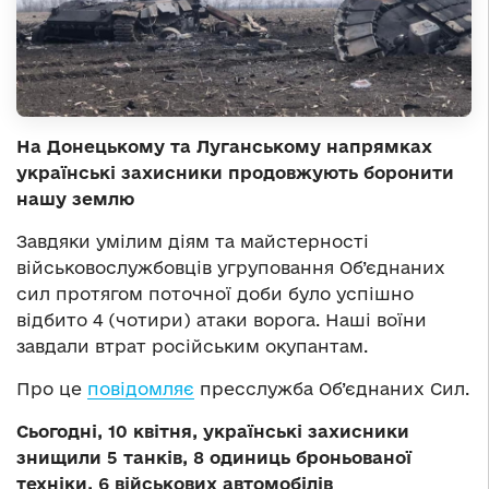
На Донецькому та Луганському напрямках
українські захисники продовжують боронити
нашу землю
Завдяки умілим діям та майстерності
військовослужбовців угруповання Об’єднаних
сил протягом поточної доби було успішно
відбито 4 (чотири) атаки ворога. Наші воїни
завдали втрат російським окупантам.
Про це
повідомляє
пресслужба Об’єднаних Сил.
Сьогодні, 10 квітня, українські захисники
знищили 5 танків, 8 одиниць броньованої
техніки, 6 військових автомобілів