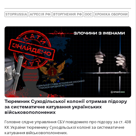
STOPRUSSIA
АГРЕСІЯ РФ
ВТОРГНЕННЯ РФ
ООС
ХРОНІКА ОБОРОНИ
Тюремник Суходільської колонії отримав підозру
за систематичне катування українських
військовополонених
Головне слідче управління СБУ повідомило про підозру за ст. 438
КК України тюремнику Суходільської колонії за систематичне
катування військовополонених.