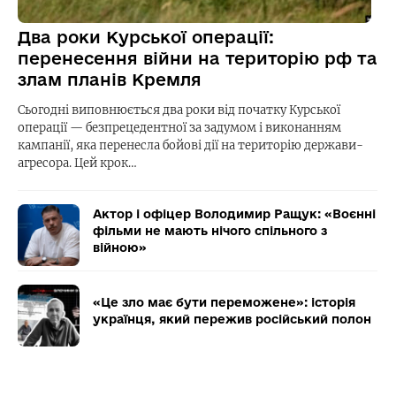
Два роки Курської операції:
перенесення війни на територію рф та
злам планів Кремля
Сьогодні виповнюється два роки від початку Курської
операції — безпрецедентної за задумом і виконанням
кампанії, яка перенесла бойові дії на територію держави-
агресора. Цей крок…
Актор і офіцер Володимир Ращук: «Воєнні
фільми не мають нічого спільного з
війною»
«Це зло має бути переможене»: історія
українця, який пережив російський полон