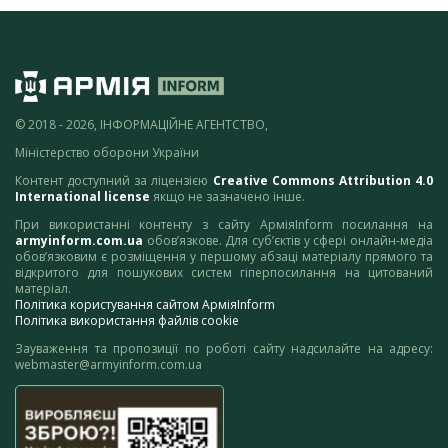
© 2018 - 2026, ІНФОРМАЦІЙНЕ АГЕНТСТВО,
Міністерство оборони України
Контент доступний за ліцензією
Creative Commons Attribution 4.0
International license
якщо не зазначено інше.
При використанні контенту з сайту АрміяInform посилання на
armyinform.com.ua
обов’язкове. Для суб’єктів у сфері онлайн-медіа
обов’язковим є розміщення у першому абзаці матеріалу прямого та
відкритого для пошукових систем гіперпосилання на цитований
матеріал.
Політика користування сайтом АрміяInform
Політика використання файлів cookie
Зауваження та пропозиції по роботі сайту надсилайте на адресу:
webmaster@armyinform.com.ua