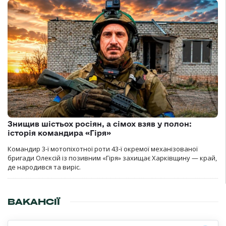
Знищив шістьох росіян, а сімох взяв у полон:
історія командира «Гіря»
Командир 3-ї мотопіхотної роти 43-ї окремої механізованої
бригади Олексій із позивним «Гіря» захищає Харківщину — край,
де народився та виріс.
ВАКАНСІЇ