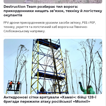
Destruction Team розбирає тил ворога:
прикордонники нищать зв’язок, техніку й логістику
окупантів
FPV-дрони прикордонників уразили засоби зв’язку, РЕБ і РЕР,
техніку, укриття та логістичний хаб ворога на Північно-
Слобожанському напрямку.
Антидронові сітки врятували «Хамві»: бійці 128-ї
бригади пережили атаку російської «Молнії»