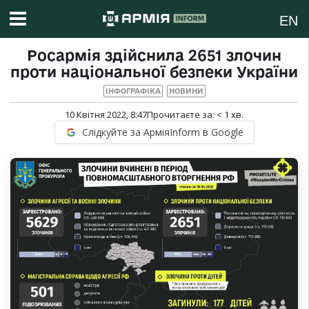
EN
Росармія здійснила 2651 злочин
проти національної безпеки України
ІНФОГРАФІКА
НОВИНИ
10 Квітня 2022, 8:47
Прочитаєте за:
< 1
хв.
Слідкуйте за АрміяInform в Google