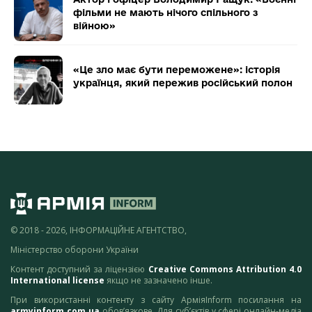
фільми не мають нічого спільного з
війною»
«Це зло має бути переможене»: історія
українця, який пережив російський полон
© 2018 - 2026, ІНФОРМАЦІЙНЕ АГЕНТСТВО,
Міністерство оборони України
Контент доступний за ліцензією
Creative Commons Attribution 4.0
International license
якщо не зазначено інше.
При використанні контенту з сайту АрміяInform посилання на
armyinform.com.ua
обов’язкове. Для суб’єктів у сфері онлайн-медіа