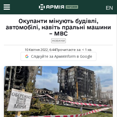
EN
Окупанти мінують будівлі,
автомобілі, навіть пральні машини
– МВС
НОВИНИ
10 Квітня 2022, 6:44
Прочитаєте за:
< 1
хв.
Слідкуйте за АрміяInform в Google