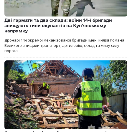
Дві гармати та два склади: воїни 14-ї бригади
знищують тили окупантів на Купʼянському
напрямку
Дронарі 14-ї окремої механізованої бригади імені князя Романа
Великого знищили транспорт, артилерію, склад та живу силу
ворога.