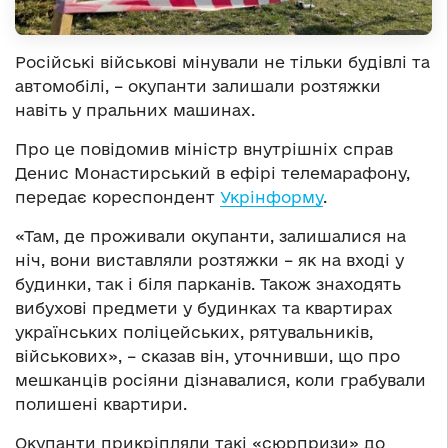
Російські військові мінували не тільки будівлі та
автомобілі, – окупанти залишали розтяжки
навіть у пральних машинах.
Про це повідомив міністр внутрішніх справ
Денис Монастирський в ефірі телемарафону,
передає кореспондент
Укрінформу
.
«Там, де проживали окупанти, залишалися на
ніч, вони виставляли розтяжки – як на вході у
будинки, так і біля парканів. Також знаходять
вибухові предмети у будинках та квартирах
українських поліцейських, рятувальників,
військових», – сказав він, уточнивши, що про
мешканців росіяни дізнавалися, коли грабували
полишені квартири.
Окупанти прикріпляли такі «сюрпризи» до