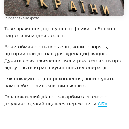
Ілюстративне фото
Таке враження, що суцільні фейки та брехня —
національна ідея росіян.
Вони обманюють весь світ, коли говорять,
що прийшли до нас для «денацифікації».
Дурять своє населення, коли розповідають про
відсутність втрат і «успішність» операції.
І як показують ці перехоплення, вони дурять
самі себе — військові військових.
Ось показовий діалог загарбника зі своєю
дружиною, який вдалося перехопити
СБУ
.