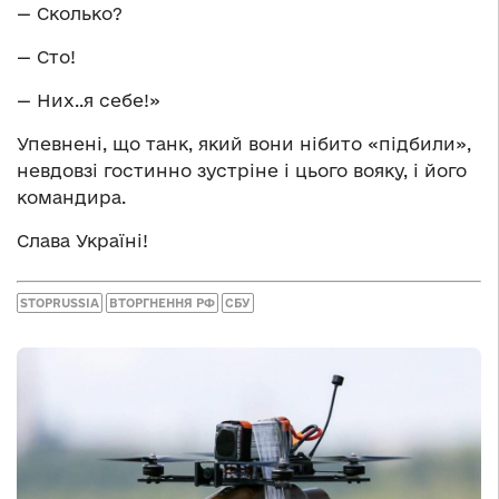
— Сколько?
— Сто!
— Них..я себе!»
Упевнені, що танк, який вони нібито «підбили»,
невдовзі гостинно зустріне і цього вояку, і його
командира.
Слава Україні!
STOPRUSSIA
ВТОРГНЕННЯ РФ
СБУ