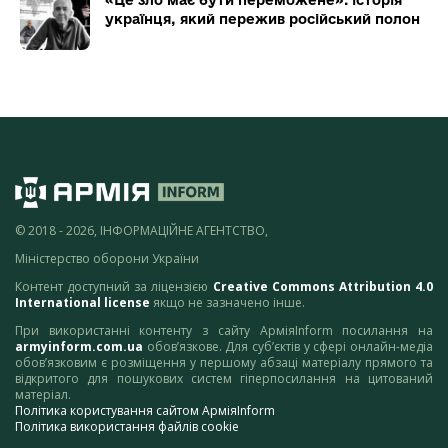
українця, який пережив російський полон
© 2018 - 2026, ІНФОРМАЦІЙНЕ АГЕНТСТВО,
Міністерство оборони України
Контент доступний за ліцензією
Creative Commons Attribution 4.0
International license
якщо не зазначено інше.
При використанні контенту з сайту АрміяInform посилання на
armyinform.com.ua
обов’язкове. Для суб’єктів у сфері онлайн-медіа
обов’язковим є розміщення у першому абзаці матеріалу прямого та
відкритого для пошукових систем гіперпосилання на цитований
матеріал.
Політика користування сайтом АрміяInform
Політика використання файлів cookie