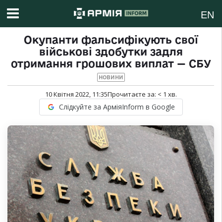
EN
Окупанти фальсифікують свої
військові здобутки задля
отримання грошових виплат — СБУ
НОВИНИ
10 Квітня 2022, 11:35
Прочитаєте за:
< 1
хв.
Слідкуйте за АрміяInform в Google