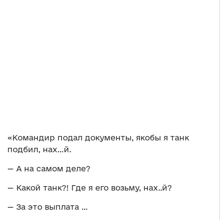
«Командир подал документы, якобы я танк
подбил, нах…й.
— А на самом деле?
— Какой танк?! Где я его возьму, нах..й?
— За это выплата …