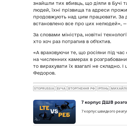
знайшли тих вбивць, що діяли в Бучі т
людей, їхні прізвища та адреси прожив
продовжують над цим працювати. За 
встановлено все про цих нелюдей», —
За словами міністра, новітні технолог
хто хоч раз потрапив в об’єктив.
«А враховуючи те, що росіяни під час 
на численних камерах в розграбовани
то вирахувати їх взагалі не складно. І
Федоров.
STOPRUSSIA
БУЧА
ВТОРГНЕННЯ РФ
ІРПІНЬ
МИХАЙЛО
7 корпус ДШВ розго
7 корпус швидкого реагу