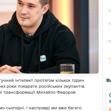
19
19
19
В
штучний інтелект протягом кількох годин
рез роки покарати російських окупантів.
вої трансформації Михайло Федоров
мо сьогодні. І насправді ми вже багато