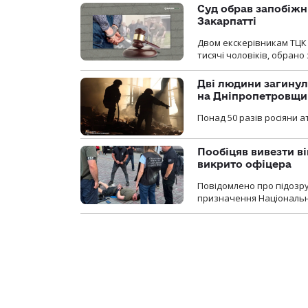
Суд обрав запобіжн
Закарпатті
Двом екскерівникам ТЦК 
тисячі чоловіків, обрано
Дві людини загинул
на Дніпропетровщи
Понад 50 разів росіяни 
Пообіцяв вивезти ві
викрито офіцера
Повідомлено про підозр
призначення Національної 