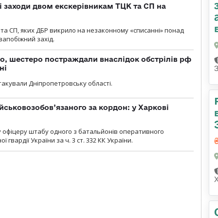
і заходи двом екскерівникам ТЦК та СП на
та СП, яких ДБР викрило на незаконному «списанні» понад
 запобіжний захід.
о, шестеро постраждали внаслідок обстрілів рф
ні
атакували Дніпропетровську області.
йськовозобов’язаного за кордон: у Харкові
у офіцеру штабу одного з батальйонів оперативного
гвардії України за ч. 3 ст. 332 КК України.