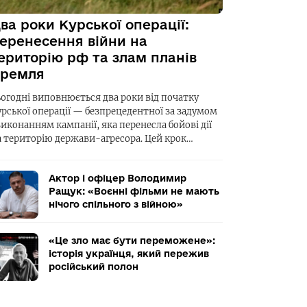
ва роки Курської операції:
еренесення війни на
ериторію рф та злам планів
ремля
ьогодні виповнюється два роки від початку
урської операції — безпрецедентної за задумом
виконанням кампанії, яка перенесла бойові дії
а територію держави-агресора. Цей крок…
Актор і офіцер Володимир
Ращук: «Воєнні фільми не мають
нічого спільного з війною»
«Це зло має бути переможене»:
історія українця, який пережив
російський полон