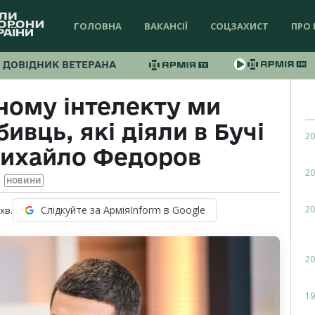
ГОЛОВНА
ВАКАНСІЇ
СОЦЗАХИСТ
ПРО 
ДОВІДНИК ВЕТЕРАНА
ному інтелекту ми
ивць, які діяли в Бучі
20
 Михайло Федоров
20
НОВИНИ
20
Слідкуйте за АрміяInform в Google
хв.
20
19