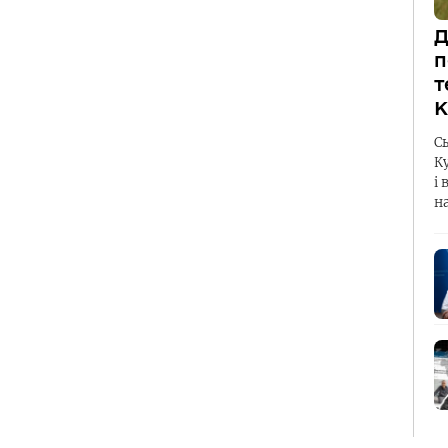
Д
п
т
К
С
К
і 
н