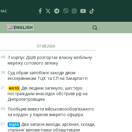
НАС
ENGLISH
07.08.2026
:49
7 корпус ДШВ розгортає власну мобільну
мережу сотового зв’язку
:38
Суд обрав запобіжні заходи двом
екскерівникам ТЦК та СП на Закарпатті
:21
Дві людини загинуло, шестеро
ФОТО
постраждали внаслідок обстрілів рф на
Дніпропетровщині
:09
Пообіцяв вивезти військовозобов’язаного
за кордон: у Харкові викрито офіцера
:51
Два запасні виходи, арсенал, склади,
ВІДЕО
спальня: мінометники облаштували