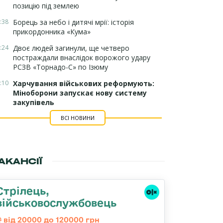
позицію під землею
:38
Борець за небо і дитячі мрії: історія
прикордонника «Кума»
:24
Двоє людей загинули, ще четверо
постраждали внаслідок ворожого удару
РСЗВ «Торнадо-С» по Ізюму
:10
Харчування військових реформують:
Міноборони запускає нову систему
закупівель
ВСІ НОВИНИ
АКАНСІЇ
Стрілець,
військовослужбовець
від 20000 до 120000 грн