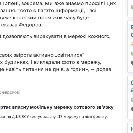
а Ірпені, зокрема. Ми вже знаємо профілі цих
ання. Тобто є багато інформації, і всі
дуже короткий проміжок часу буде
 сказав Федоров.
ії дозволяють вирахувати в мережі кожного,
своїх звірств активно „світилися“
х будинках, і викладали фото в мережу,
 це навіть питання не днів, а годин», — додав
 ФЕДОРОВ
ртає власну мобільну мережу сотового зв’язку
вання ДШВ ЗСУ тестує власну LTE-мережу на лінії фронту.