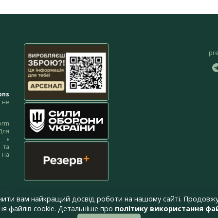
pr
ons
не
orm
Для
м є
 та
 на
 на
чити вам найкращий досвід роботи на нашому сайті. Продовжу
я файлів cookie. Детальніше про
політику використання фай