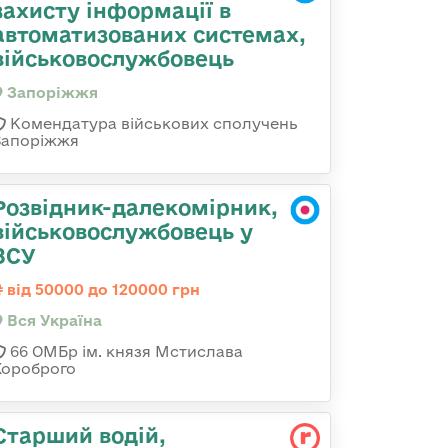
захисту інформації в
автоматизованих системах,
військовослужбовець
Запоріжжя
Комендатура військових сполучень
Запоріжжя
Розвідник-далекомірник,
військовослужбовець у
ЗСУ
від 50000 до 120000 грн
Вся Україна
66 ОМБр ім. князя Мстислава
Хороброго
Стаpший водій,