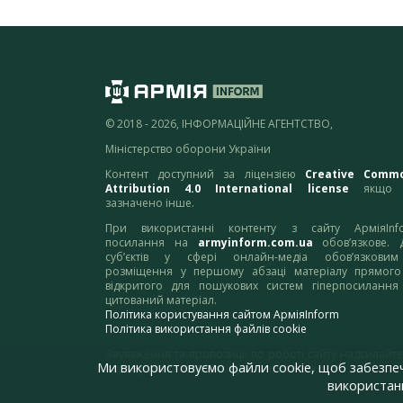
© 2018 - 2026, ІНФОРМАЦІЙНЕ АГЕНТСТВО,
Міністерство оборони України
Контент доступний за ліцензією
Creative Comm
Attribution 4.0 International license
якщо 
зазначено інше.
При використанні контенту з сайту АрміяInf
посилання на
armyinform.com.ua
обов’язкове. 
суб’єктів у сфері онлайн-медіа обов’язкови
розміщення у першому абзаці матеріалу прямого
відкритого для пошукових систем гіперпосилання
цитований матеріал.
Політика користування сайтом АрміяInform
Політика використання файлів cookie
Зауваження та пропозиції по роботі сайту надсилайте
Ми використовуємо файли cookie, щоб забезпе
адресу:
webmaster@armyinform.com.ua
використанн