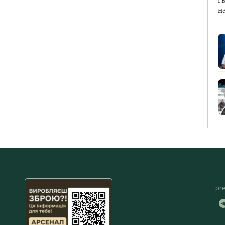
і 
н
pr