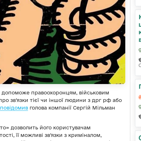
в допоможе правоохоронцям, військовим
про зв’язки тієї чи іншої людини з дрг рф або
повідомив
голова компанії Сергій Мільман
Хто» дозволить його користувачам
сті, її можливі зв’язки з криміналом,