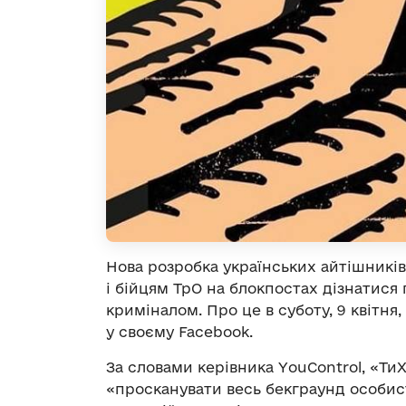
Нова розробка українських айтішникі
і бійцям ТрО на блокпостах дізнатися 
криміналом. Про це в суботу, 9 квітня,
у своєму Facebook.
За словами керівника YouControl, «Ти
«просканувати весь бекграунд особисто