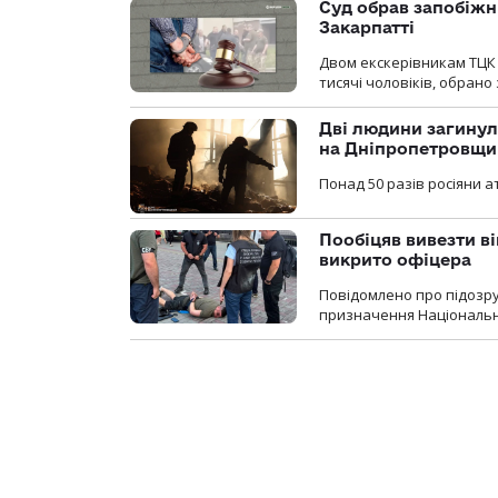
Суд обрав запобіжн
Закарпатті
Двом екскерівникам ТЦК 
тисячі чоловіків, обрано
Дві людини загинул
на Дніпропетровщи
Понад 50 разів росіяни 
Пообіцяв вивезти ві
викрито офіцера
Повідомлено про підозр
призначення Національної 