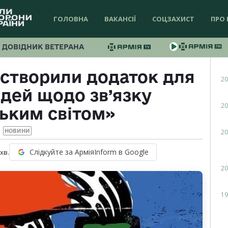
ГОЛОВНА
ВАКАНСІЇ
СОЦЗАХИСТ
ПРО 
ДОВІДНИК ВЕТЕРАНА
і створили додаток для
20
дей щодо зв’язку
20
ським світом»
20
НОВИНИ
Слідкуйте за АрміяInform в Google
хв.
20
19