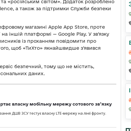
та «російським світом». Додаток розроблено
llence, а також за підтримки Служби безпеки
фровому магазині Apple App Store, проте
на іншій платформі — Google Play. У зв’язку
писників із проханням повідомити про
того, щоб «ТиХто» якнайшвидше з’явився
сервіс безпечний, тому що не містить,
рсональних даних.
ртає власну мобільну мережу сотового зв’язку
вання ДШВ ЗСУ тестує власну LTE-мережу на лінії фронту.
П