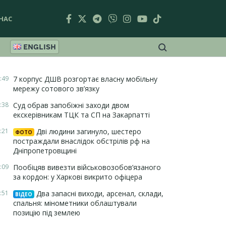
НАС
ENGLISH
:49
7 корпус ДШВ розгортає власну мобільну
мережу сотового зв’язку
:38
Суд обрав запобіжні заходи двом
екскерівникам ТЦК та СП на Закарпатті
:21
Дві людини загинуло, шестеро
ФОТО
постраждали внаслідок обстрілів рф на
Дніпропетровщині
:09
Пообіцяв вивезти військовозобов’язаного
за кордон: у Харкові викрито офіцера
:51
Два запасні виходи, арсенал, склади,
ВІДЕО
спальня: мінометники облаштували
позицію під землею