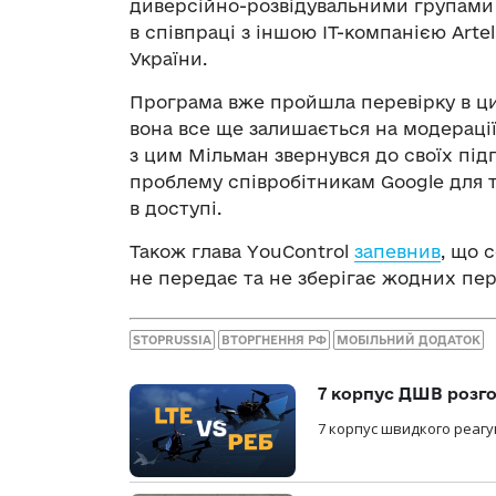
диверсійно-розвідувальними групами 
в співпраці з іншою IT-компанією Arte
України.
Програма вже пройшла перевірку в ци
вона все ще залишається на модерації 
з цим Мільман звернувся до своїх під
проблему співробітникам Google для 
в доступі.
Також глава YouControl
запевнив
, що 
не передає та не зберігає жодних пе
STOPRUSSIA
ВТОРГНЕННЯ РФ
МОБІЛЬНИЙ ДОДАТОК
7 корпус ДШВ розго
7 корпус швидкого реагу