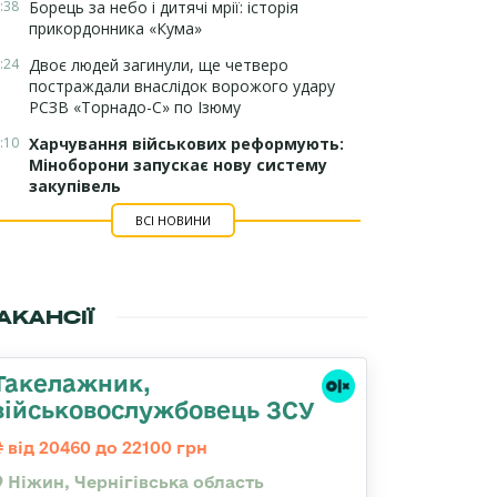
:38
Борець за небо і дитячі мрії: історія
прикордонника «Кума»
:24
Двоє людей загинули, ще четверо
постраждали внаслідок ворожого удару
РСЗВ «Торнадо-С» по Ізюму
:10
Харчування військових реформують:
Міноборони запускає нову систему
закупівель
ВСІ НОВИНИ
АКАНСІЇ
Такелажник,
військовослужбовець ЗСУ
від 20460 до 22100 грн
Ніжин, Чернігівська область