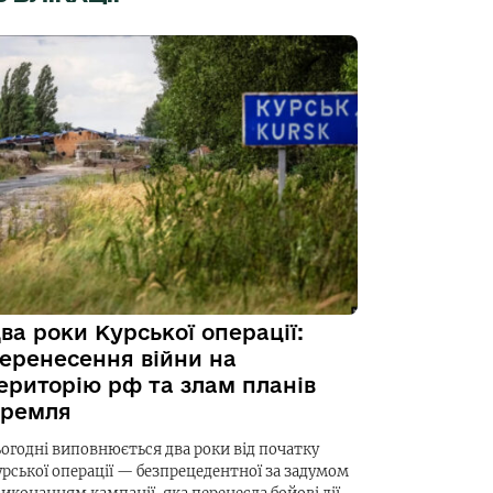
ва роки Курської операції:
еренесення війни на
ериторію рф та злам планів
ремля
ьогодні виповнюється два роки від початку
урської операції — безпрецедентної за задумом