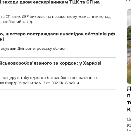
і заходи двом екскерівникам ТЦК та СП на
та СП, яких ДБР викрило на незаконному «списанні» понад
 запобіжний захід.
о, шестеро постраждали внаслідок обстрілів рф
ні
атакували Дніпропетровську області.
йськовозобов’язаного за кордон: у Харкові
у офіцеру штабу одного з батальйонів оперативного
гвардії України за ч. 3 ст. 332 КК України.
Д
п
т
К
С
К