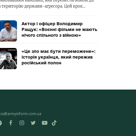
виконанням кампанії, яка перенесла бойові дії
а територію держави-агресора. Цей крок…
Актор і офіцер Володимир
Ращук: «Воєнні фільми не мають
нічого спільного з війною»
«Це зло має бути переможене»:
історія українця, який пережив
російський полон
ess@armyinform.com.ua