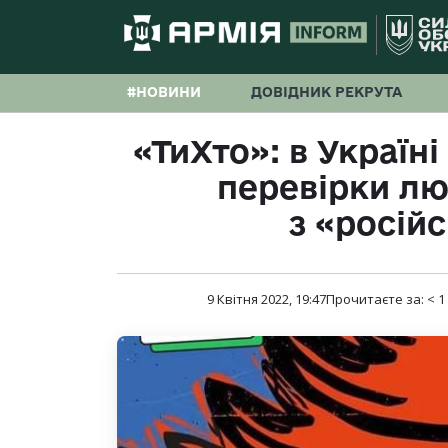
#НОВИНИ
ДОВІДНИК РЕКРУТА
«ТиХто»: в Україн
перевірки лю
з «росій
9 Квітня 2022, 19:47
Прочитаєте за:
< 1